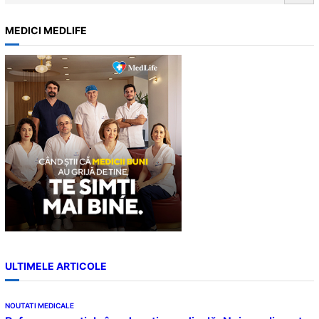
e
a
MEDICI MEDLIFE
r
c
h
ULTIMELE ARTICOLE
NOUTATI MEDICALE