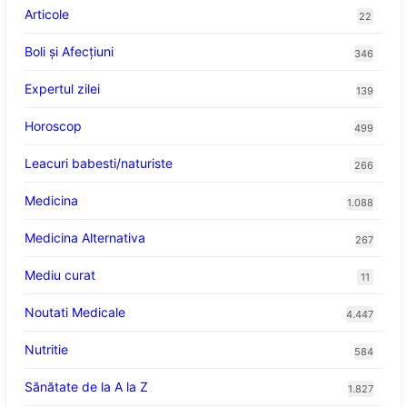
Articole
22
Boli și Afecțiuni
346
Expertul zilei
139
Horoscop
499
Leacuri babesti/naturiste
266
Medicina
1.088
Medicina Alternativa
267
Mediu curat
11
Noutati Medicale
4.447
Nutritie
584
Sănătate de la A la Z
1.827