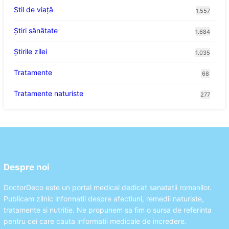
Stil de viaţă
1.557
Ştiri sănătate
1.684
Știrile zilei
1.035
Tratamente
68
Tratamente naturiste
277
Despre noi
DoctorDeco este un portal medical dedicat sanatatii romanilor.
Publicam zilnic informatii despre afectiuni, remedii naturiste,
tratamente si nutritie. Ne propunem sa fim o sursa de referinta
pentru cei care cauta informatii medicale de incredere.