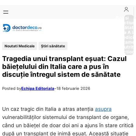
Sari
Skip
la
to
Boli si
Afectiun
conținut
content
Sănătat
de la A la
Medici
Tratame
Noutati Medicale
Ştiri sănătate
Nutriti
Diction
Tragedia unui transplant eșuat: Cazul
băiețelului din Italia care a pus în
discuție întregul sistem de sănătate
Posted by
Echipa Editoriala
–
18 februarie 2026
Un caz tragic din Italia a atras atenția
asupra
vulnerabilităților sistemului de transplant de organe,
când un băiețel de doar doi ani a ajuns în stare critică
după un transplant de inimă eșuat. Această situație