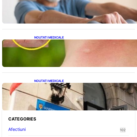
Îmbunătățirea sănătății cardiovasculare:
Patru exerciții simple pentru reducerea
tensiunii arteriale la domiciliu
NOUTATI MEDICALE
Cum bacteriile pielii influențează atracția
țânțarilor: O nouă viziune asupra alegerii
victimelor
NOUTATI MEDICALE
Investiția Ministerului Sănătății: 174 de
milioane de lei pentru modernizarea
sistemului sanitar din România
CATEGORIES
Afectiuni
102