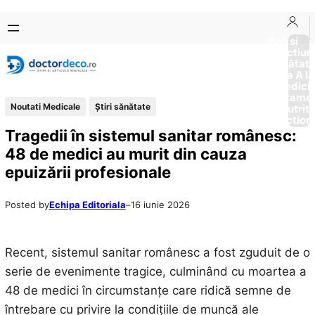
Sari
Skip
la
to
Boli si
Afectiun
conținut
content
Sănătat
de la A la
Medici
Tratame
Noutati Medicale
Ştiri sănătate
Nutriti
Diction
Tragedii în sistemul sanitar românesc:
48 de medici au murit din cauza
epuizării profesionale
Posted by
Echipa Editoriala
–
16 iunie 2026
Recent, sistemul sanitar românesc a fost zguduit de o
serie de evenimente tragice, culminând cu moartea a
48 de medici în circumstanțe care ridică semne de
întrebare cu privire la condițiile de muncă ale