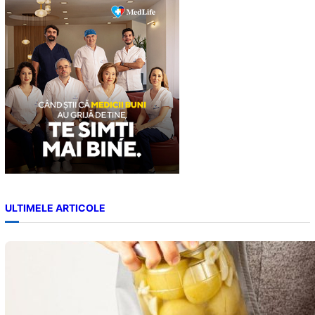
c
h
ULTIMELE ARTICOLE