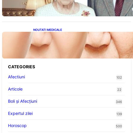
Fost Pe Punctul de a Împlini 100 de Ani
NOUTATI MEDICALE
Evoluția Personalității după 70 de Ani: Ce
Revelații Ne Oferă Studiile Psihologice
CATEGORIES
Afectiuni
102
Articole
22
Boli și Afecțiuni
346
Expertul zilei
139
Horoscop
500