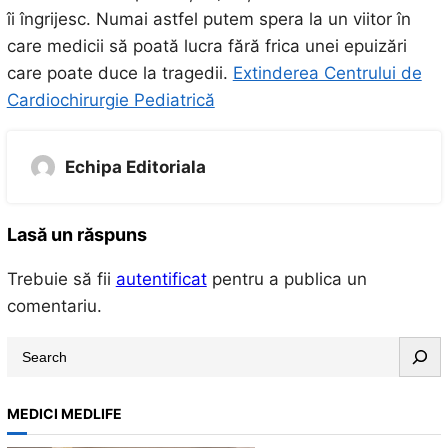
îi îngrijesc. Numai astfel putem spera la un viitor în
care medicii să poată lucra fără frica unei epuizări
care poate duce la tragedii.
Extinderea Centrului de
Cardiochirurgie Pediatrică
Echipa Editoriala
Lasă un răspuns
Trebuie să fii
autentificat
pentru a publica un
comentariu.
S
e
a
MEDICI MEDLIFE
r