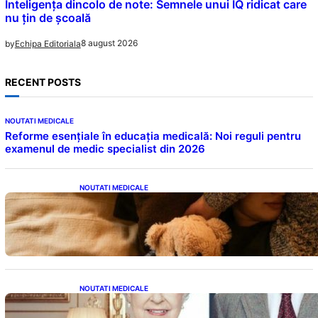
Inteligența dincolo de note: Semnele unui IQ ridicat care
nu țin de școală
8 august 2026
by
Echipa Editoriala
RECENT POSTS
NOUTATI MEDICALE
Reforme esențiale în educația medicală: Noi reguli pentru
examenul de medic specialist din 2026
NOUTATI MEDICALE
Somnul Sănătos: Câte Ore Trebuie Să Dormi
în Funcție de Vârstă și Impactul Asupra
Sănătății
NOUTATI MEDICALE
Longevitatea în Rândul Celebrităților: Lecții
din Viața Prințului Philip și a Altora care Au