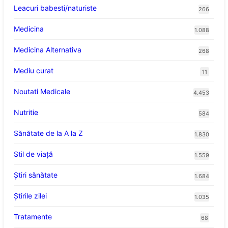
Leacuri babesti/naturiste
266
Medicina
1.088
Medicina Alternativa
268
Mediu curat
11
Noutati Medicale
4.453
Nutritie
584
Sănătate de la A la Z
1.830
Stil de viaţă
1.559
Ştiri sănătate
1.684
Știrile zilei
1.035
Tratamente
68