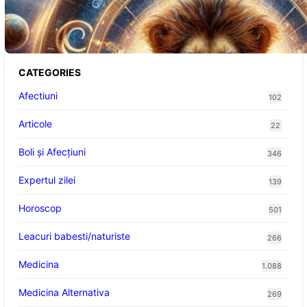
Portalul Leului 8/8: Oportunități de
Abundență pentru Cinci Zodii în 2026
CATEGORIES
Afectiuni
102
Articole
22
Boli și Afecțiuni
346
Expertul zilei
139
Horoscop
501
Leacuri babesti/naturiste
266
Medicina
1.088
Medicina Alternativa
269