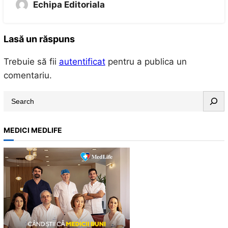
Echipa Editoriala
Lasă un răspuns
Trebuie să fii
autentificat
pentru a publica un
comentariu.
S
e
a
MEDICI MEDLIFE
r
c
h