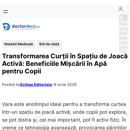
Sari
Skip
la
to
Boli si
Afectiun
conținut
content
Sănătat
de la A la
Medici
Tratame
Noutati Medicale
Stil de viaţă
Nutriti
Diction
Transformarea Curții în Spațiu de Joacă
Activă: Beneficiile Mișcării în Apă
pentru Copii
Posted by
Echipa Editoriala
–
9 iunie 2026
Vara este anotimpul ideal pentru a transforma curtea
într-un spațiu de joacă activă, unde copiii pot explora,
se pot distra și, cel mai important, pot fi activi fizic. În
vreme ce tehnologia avansează, provocarea părinților