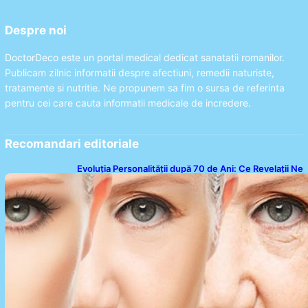
Despre noi
DoctorDeco este un portal medical dedicat sanatatii romanilor.
Publicam zilnic informatii despre afectiuni, remedii naturiste,
tratamente si nutritie. Ne propunem sa fim o sursa de referinta
pentru cei care cauta informatii medicale de incredere.
Recomandari editoriale
Evoluția Personalității după 70 de Ani: Ce Revelații Ne
Oferă Studiile Psihologice