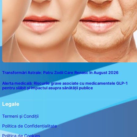
Transformări Astrale: Patru Zodii Care Renasc în August 2026
Alerta medicală: Riscurile grave asociate cu medicamentele GLP-1
pentru slăbit și impactul asupra sănătății publice
Legale
Termeni și Condiții
Politica de Confidențialitate
Politica de Cookies