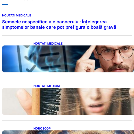
NOUTATI MEDICALE
Semnele nespecifice ale cancerului: Înțelegerea
simptomelor banale care pot prefigura o boală gravă
NOUTATI MEDICALE
Inteligența dincolo de note: Semnele unui IQ
ridicat care nu țin de școală
NOUTATI MEDICALE
Semnele unei deficiențe de proteine:
Impactul asupra sănătății tale
HOROSCOP