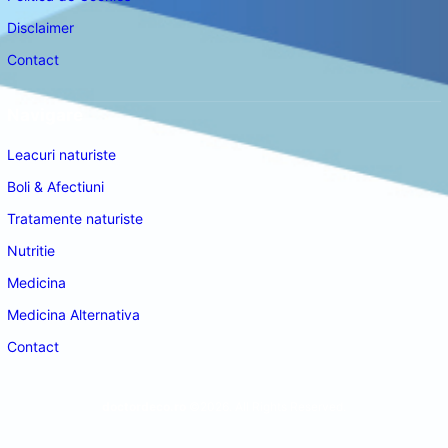
Disclaimer
Contact
Navigare
Leacuri naturiste
Boli & Afectiuni
Tratamente naturiste
Nutritie
Medicina
Medicina Alternativa
Contact
doctordeco.ro
©2026. All Rights Reserved.