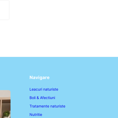
Navigare
Leacuri naturiste
Boli & Afectiuni
Tratamente naturiste
Nutritie