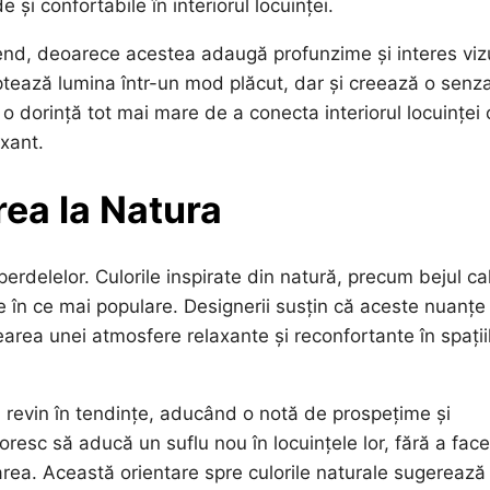
 și confortabile în interiorul locuinței.
rend, deoarece acestea adaugă profunzime și interes viz
ptează lumina într-un mod plăcut, dar și creează o senza
 o dorință tot mai mare de a conecta interiorul locuinței 
xant.
rea la Natura
erdelelor. Culorile inspirate din natură, precum bejul ca
ce în ce mai populare. Designerii susțin că aceste nuanțe
earea unei atmosfere relaxante și reconfortante în spații
el, revin în tendințe, aducând o notă de prospețime și
resc să aducă un suflu nou în locuințele lor, fără a face
area. Această orientare spre culorile naturale sugerează