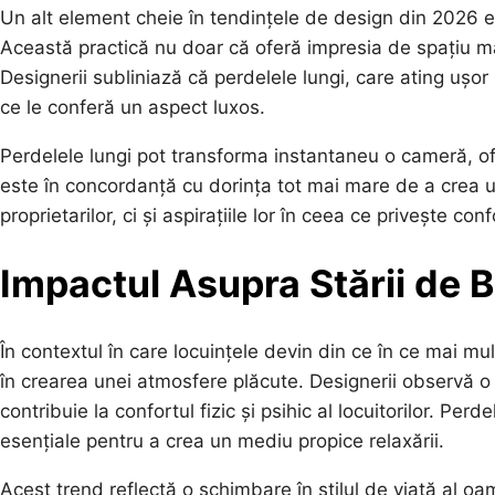
Un alt element cheie în tendințele de design din 2026 
Această practică nu doar că oferă impresia de spațiu m
Designerii subliniază că perdelele lungi, care ating uș
ce le conferă un aspect luxos.
Perdelele lungi pot transforma instantaneu o cameră, ofe
este în concordanță cu dorința tot mai mare de a crea u
proprietarilor, ci și aspirațiile lor în ceea ce privește conf
Impactul Asupra Stării de Bi
În contextul în care locuințele devin din ce în ce mai mult
în crearea unei atmosfere plăcute. Designerii observă o
contribuie la confortul fizic și psihic al locuitorilor. Per
esențiale pentru a crea un mediu propice relaxării.
Acest trend reflectă o schimbare în stilul de viață al oa