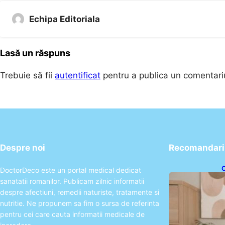
Echipa Editoriala
Lasă un răspuns
Trebuie să fii
autentificat
pentru a publica un comentari
Despre noi
Recomandari 
DoctorDeco este un portal medical dedicat
e
sanatatii romanilor. Publicam zilnic informatii
despre afectiuni, remedii naturiste, tratamente si
nutritie. Ne propunem sa fim o sursa de referinta
pentru cei care cauta informatii medicale de