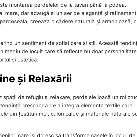
este montarea perdelelor de la tavan până la podea.
ai mare, dar adaugă și un aer de eleganță și rafinament
or pardoseala, creează o cădere naturală și armonioasă, 
rind un sentiment de sofisticare și stil. Această tendin
n mediu de locuit care să reflecte nu doar personalitat
ortul și estetică.
ne și Relaxării
 spații de refugiu și relaxare, perdelele joacă un rol cruc
 tendință crescândă de a integra elemente textile care
delele din țesături moi, culori calde și materiale naturale s
menilor, care își doresc să transforme casele în locuri de