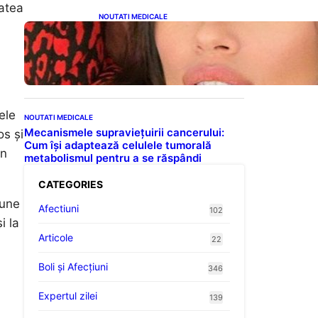
tatea
NOUTATI MEDICALE
Alina Pușcău și Lupta cu
Metastaza: O Poveste de
Curaj și Inspirație
ele
NOUTATI MEDICALE
Mecanismele supraviețuirii cancerului:
os și
Cum își adaptează celulele tumorală
un
metabolismul pentru a se răspândi
CATEGORIES
iune
Afectiuni
102
i la
Articole
22
Boli și Afecțiuni
346
Expertul zilei
139