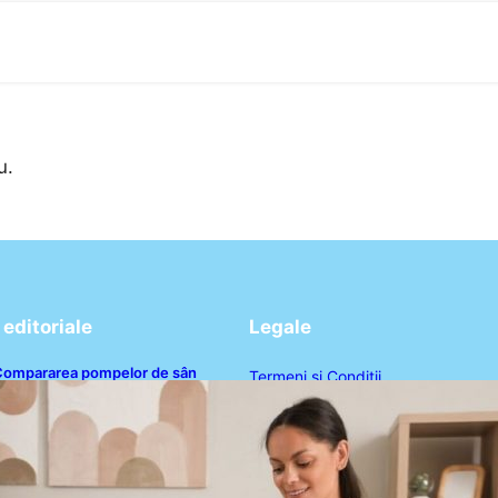
u.
editoriale
Legale
Compararea pompelor de sân
Termeni și Condiții
lectrice și manuale: Alegerea ideală
pentru mamele moderne
Politica de Confidențialitate
Politica de Cookies
Disclaimer