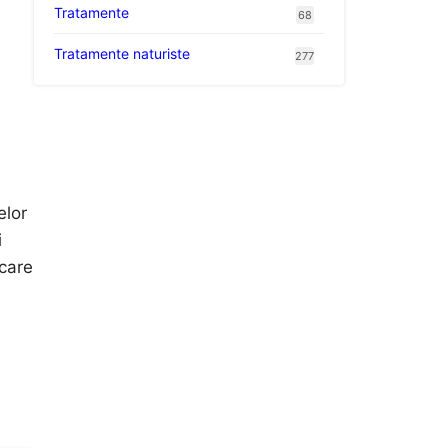
Tratamente
68
Tratamente naturiste
277
elor
i
 care
l