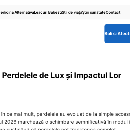
edicina Alternativa
Leacuri Babesti
Stil de viaţă
Ştiri sănătate
Contact
Boli si Afect
 Perdelele de Lux și Impactul Lor
e în ce mai mult, perdelele au evoluat de la simple acceso
Anul 2026 marchează o schimbare semnificativă în modul 
ume susținând că perdelele pot transforma complet