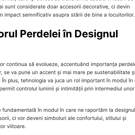
ai sunt considerate doar accesorii decorative, ci devin
impact semnificativ asupra stării de bine a locuitorilor.
orul Perdelei în Designul
e vor continua să evolueze, accentuând importanța perdel
or, se va pune un accent și mai mare pe sustenabilitate ș
. În plus, tehnologia va juca un rol important în modul în
ermit controlul luminii și intimității prin intermediul unor
 fundamentală în modul în care ne raportăm la designu
rii, ci vor deveni simboluri ale confortului, stilului și
lor viitoare.