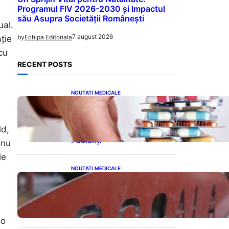
Programul FIV 2026-2030 și Impactul
său Asupra Societății Românești
ual.
7 august 2026
by
Echipa Editoriala
ție
cu
RECENT POSTS
NOUTATI MEDICALE
Criza Medicamentelor
pentru Tulburări Digestive:
Ce Înseamnă Suspendarea
ld,
Colebil și Panzcebil pentru
Pacienți
 nu
le
NOUTATI MEDICALE
Reforma Educațională din
Liceu: O Schimbare
Fundamentală pentru
Generațiile Viitoare
 o