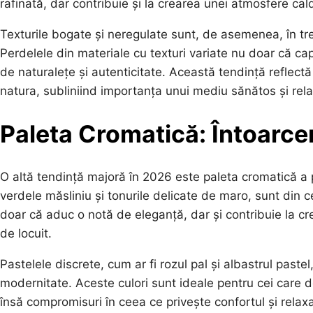
rafinată, dar contribuie și la crearea unei atmosfere calde
Texturile bogate și neregulate sunt, de asemenea, în t
Perdelele din materiale cu texturi variate nu doar că ca
de naturalețe și autenticitate. Această tendință reflectă
natura, subliniind importanța unui mediu sănătos și rela
Paleta Cromatică: Întoarce
O altă tendință majoră în 2026 este paleta cromatică a p
verdele măsliniu și tonurile delicate de maro, sunt din 
doar că aduc o notă de eleganță, dar și contribuie la cr
de locuit.
Pastelele discrete, cum ar fi rozul pal și albastrul past
modernitate. Aceste culori sunt ideale pentru cei care do
însă compromisuri în ceea ce privește confortul și relax