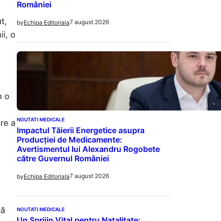
României
t,
7 august 2026
by
Echipa Editoriala
ii, o
n o
NOUTATI MEDICALE
are a
Impactul Tăierii Energetice asupra
Producției de Medicamente:
Avertismentul lui Alexandru Rogobete
către Guvernul României
7 august 2026
by
Echipa Editoriala
că
NOUTATI MEDICALE
Un Sprijin Vital pentru Natalitate: