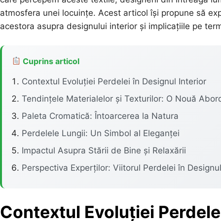
atmosfera unei locuințe. Acest articol își propune să ex
acestora asupra designului interior și implicațiile pe term
Cuprins articol
Contextul Evoluției Perdelei în Designul Interior
Tendințele Materialelor și Texturilor: O Nouă Abor
Paleta Cromatică: Întoarcerea la Natura
Perdelele Lungii: Un Simbol al Eleganței
Impactul Asupra Stării de Bine și Relaxării
Perspectiva Experților: Viitorul Perdelei în Designul
Contextul Evoluției Perdelei