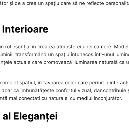
tor și de a crea un spațiu care să ne reflecte personali
 Interioare
un rol esențial în crearea atmosferei unei camere. Model
minii, transformând un spațiu întunecos într-unul lumin
ințele actuale care promovează iluminarea naturală ca 
omplet spațiul, în favoarea celor care permit o interacț
u doar că îmbunătățește confortul vizual, dar contribuie ș
mtă mai conectați cu natura și cu mediul înconjurător.
 al Eleganței