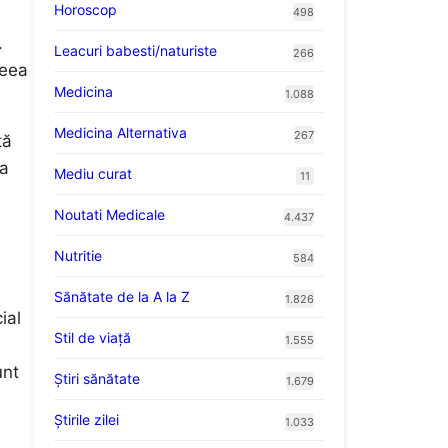
Horoscop
498
.
Leacuri babesti/naturiste
266
ceea
Medicina
1.088
Medicina Alternativa
267
ță
ea
Mediu curat
11
Noutati Medicale
4.437
Nutritie
584
Sănătate de la A la Z
1.826
ial
Stil de viaţă
1.555
unt
Ştiri sănătate
1.679
Știrile zilei
1.033