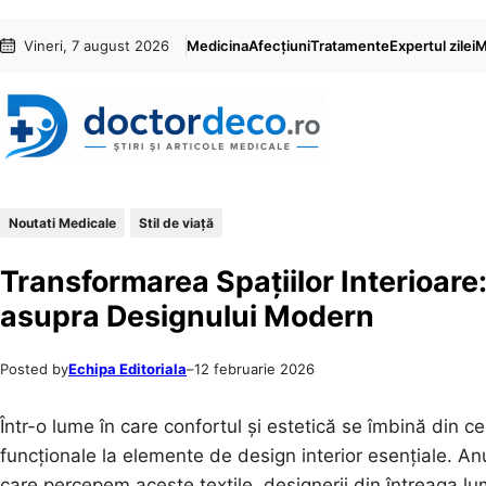
Sari
Skip
Vineri, 7 august 2026
Medicina
Afecțiuni
Tratamente
Expertul zilei
M
la
to
conținut
content
Noutati Medicale
Stil de viaţă
Transformarea Spațiilor Interioare:
asupra Designului Modern
Posted by
Echipa Editoriala
–
12 februarie 2026
Într-o lume în care confortul și estetică se îmbină din c
funcționale la elemente de design interior esențiale. 
care percepem aceste textile, designerii din întreaga l