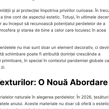
ății și al protecției împotriva privirilor curioase. În trecu
a ține cont de aspectul estetic. Totuși, în ultimele decen
or au început să recunoască potențialul perdelelor de a
tmosfera și starea de bine a celor care locuiesc în acea
erdelele nu mai sunt doar un element decorativ, ci devi
tă schimbare poate fi atribuită dorinței crescânde a
i primitoare, în special în contextul pandemiei globale c
zi.
Texturilor: O Nouă Abordare
alelor naturale în alegerea perdelelor. În 2026, țesături
atele anului. Aceste materiale nu doar că oferă o esteti