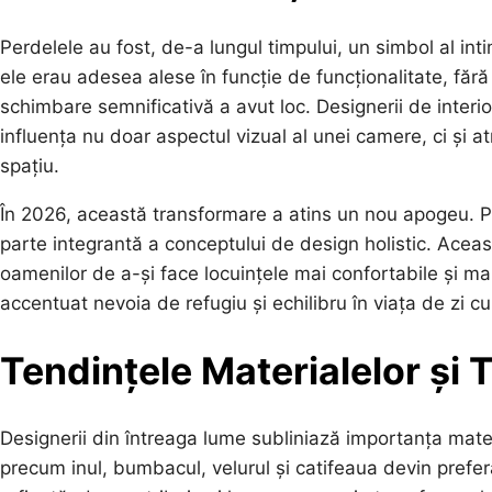
Perdelele au fost, de-a lungul timpului, un simbol al intimit
ele erau adesea alese în funcție de funcționalitate, fără 
schimbare semnificativă a avut loc. Designerii de interi
influența nu doar aspectul vizual al unei camere, ci și a
spațiu.
În 2026, această transformare a atins un nou apogeu. P
parte integrantă a conceptului de design holistic. Aceas
oamenilor de a-și face locuințele mai confortabile și ma
accentuat nevoia de refugiu și echilibru în viața de zi cu 
Tendințele Materialelor și 
Designerii din întreaga lume subliniază importanța materi
precum inul, bumbacul, velurul și catifeaua devin prefer