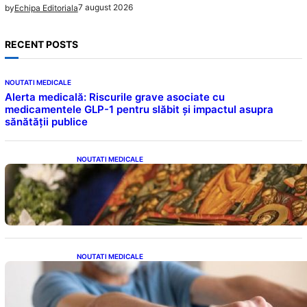
7 august 2026
by
Echipa Editoriala
RECENT POSTS
NOUTATI MEDICALE
Alerta medicală: Riscurile grave asociate cu
medicamentele GLP-1 pentru slăbit și impactul asupra
sănătății publice
NOUTATI MEDICALE
Postul Adormirii Maicii Domnului: Tradiții,
Superstiții și Implicații Spiritualitate în 2026
NOUTATI MEDICALE
Îmbunătățirea sănătății cardiovasculare:
Patru exerciții simple pentru reducerea
tensiunii arteriale la domiciliu