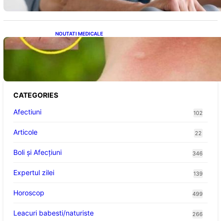
NOUTATI MEDICALE
Cum bacteriile pielii influențează atracția
țânțarilor: O nouă viziune asupra alegerii
victimelor
CATEGORIES
Afectiuni
102
Articole
22
Boli și Afecțiuni
346
Expertul zilei
139
Horoscop
499
Leacuri babesti/naturiste
266