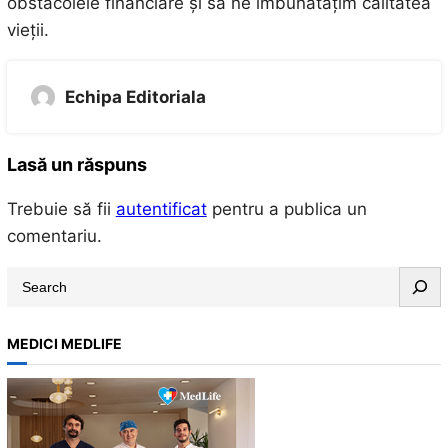
obstacolele financiare și să ne îmbunătățim calitatea
vieții.
Echipa Editoriala
Lasă un răspuns
Trebuie să fii
autentificat
pentru a publica un
comentariu.
S
e
a
MEDICI MEDLIFE
r
c
h