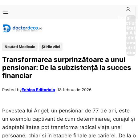
Sari
Skip
la
to
Boli si
Afectiun
conținut
content
Sănătat
de la A la
Medici
Tratame
Noutati Medicale
Știrile zilei
Nutriti
Diction
Transformarea surprinzătoare a unui
pensionar: De la subzistență la succes
financiar
Posted by
Echipa Editoriala
–
18 februarie 2026
Povestea lui Ángel, un pensionar de 77 de ani, este
un exemplu captivant de cum determinarea, curajul și
adaptabilitatea pot transforma radical viața unei
persoane, chiar și în etapele finale ale carierei. De la o