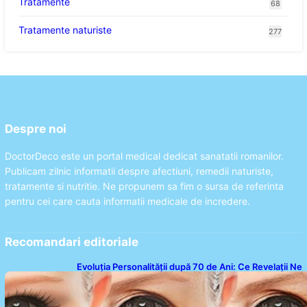
Tratamente
68
Tratamente naturiste
277
Despre noi
DoctorDeco este un portal medical dedicat sanatatii romanilor.
Publicam zilnic informatii despre afectiuni, remedii naturiste,
tratamente si nutritie. Ne propunem sa fim o sursa de referinta
pentru cei care cauta informatii medicale de incredere.
Recomandari editoriale
Evoluția Personalității după 70 de Ani: Ce Revelații Ne
Oferă Studiile Psihologice