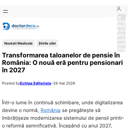
Sari
Skip
la
to
Boli si
Afectiun
conținut
content
Sănătat
de la A la
Medici
Tratame
Noutati Medicale
Știrile zilei
Nutriti
Diction
Transformarea taloanelor de pensie în
România: O nouă eră pentru pensionari
în 2027
Posted by
Echipa Editoriala
–
29 mai 2026
Într-o lume în continuă schimbare, unde digitalizarea
devine o normă,
România
se pregătește să
îmbrățișeze modernizarea sistemului de pensii printr-
o reformă semnificativă. Începând cu anul 2027,