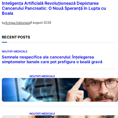
Inteligența Artificială Revoluționează Depistarea
Cancerului Pancreatic: O Nouă Speranță în Lupta cu
Boala
8 august 2026
by
Echipa Editoriala
RECENT POSTS
NOUTATI MEDICALE
Semnele nespecifice ale cancerului: Înțelegerea
simptomelor banale care pot prefigura o boală gravă
NOUTATI MEDICALE
Inteligența dincolo de note: Semnele unui IQ
ridicat care nu țin de școală
NOUTATI MEDICALE