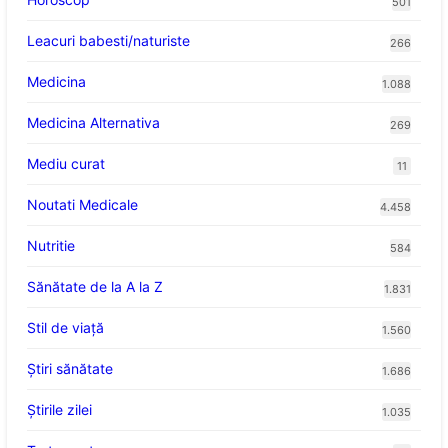
501
Leacuri babesti/naturiste
266
Medicina
1.088
Medicina Alternativa
269
Mediu curat
11
Noutati Medicale
4.458
Nutritie
584
Sănătate de la A la Z
1.831
Stil de viaţă
1.560
Ştiri sănătate
1.686
Știrile zilei
1.035