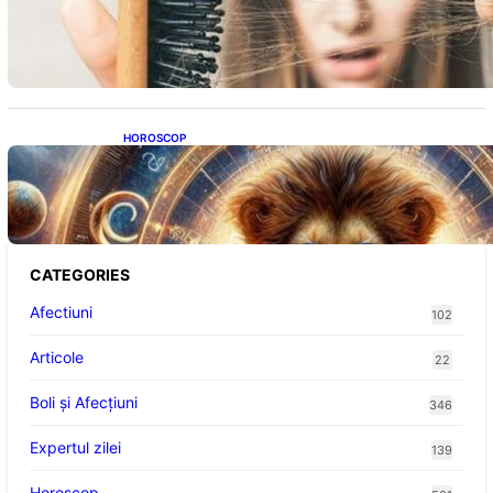
Semnele unei deficiențe de proteine:
Impactul asupra sănătății tale
HOROSCOP
Portalul Leului 8/8: Oportunități de
Abundență pentru Cinci Zodii în 2026
CATEGORIES
Afectiuni
102
Articole
22
Boli și Afecțiuni
346
Expertul zilei
139
Horoscop