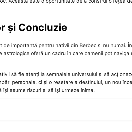
proc. Aceasta este o oportunitate de a construi o rețea d
r și Concluzie
 de importantă pentru nativii din Berbec și nu numai. În
țe astrologice oferă un cadru în care oamenii pot naviga
vii să fie atenți la semnalele universului și să acționez
ri personale, ci și o resetare a destinului, un nou înc
 își asume riscuri și să își urmeze inima.