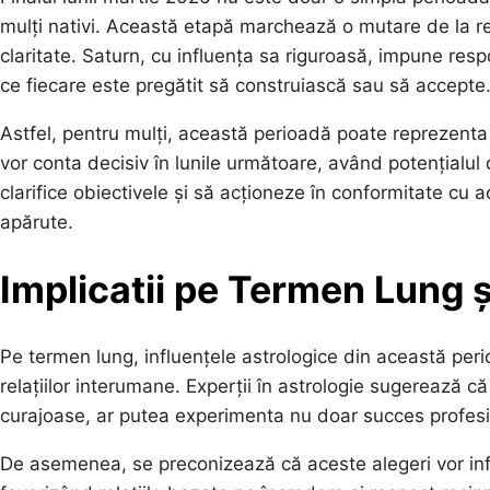
mulți nativi. Această etapă marchează o mutare de la ref
claritate. Saturn, cu influența sa riguroasă, impune resp
ce fiecare este pregătit să construiască sau să accepte
Astfel, pentru mulți, această perioadă poate reprezenta
vor conta decisiv în lunile următoare, având potențialul de
clarifice obiectivele și să acționeze în conformitate cu 
apărute.
Implicatii pe Termen Lung ș
Pe termen lung, influențele astrologice din această peri
relațiilor interumane. Experții în astrologie sugerează că 
curajoase, ar putea experimenta nu doar succes profesion
De asemenea, se preconizează că aceste alegeri vor infl