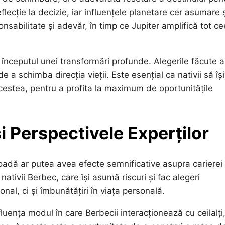
lecție la decizie, iar influențele planetare cer asumare 
onsabilitate și adevăr, în timp ce Jupiter amplifică tot c
.
 începutul unei transformări profunde. Alegerile făcute
 a schimba direcția vieții. Este esențial ca nativii să își
acestea, pentru a profita la maximum de oportunitățile
i Perspectivele Experților
oadă ar putea avea efecte semnificative asupra carierei 
nativii Berbec, care își asumă riscuri și fac alegeri
al, ci și îmbunătățiri în viața personală.
uența modul în care Berbecii interacționează cu ceilalți