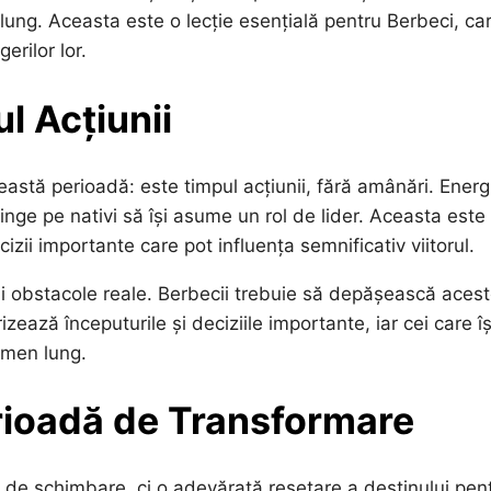
ung. Aceasta este o lecție esențială pentru Berbeci, ca
erilor lor.
l Acțiunii
astă perioadă: este timpul acțiunii, fără amânări. Energ
mpinge pe nativi să își asume un rol de lider. Aceasta este
izii importante care pot influența semnificativ viitorul.
ni obstacole reale. Berbecii trebuie să depășească aces
izează începuturile și deciziile importante, iar cei care îș
rmen lung.
rioadă de Transformare
ă de schimbare, ci o adevărată resetare a destinului pen