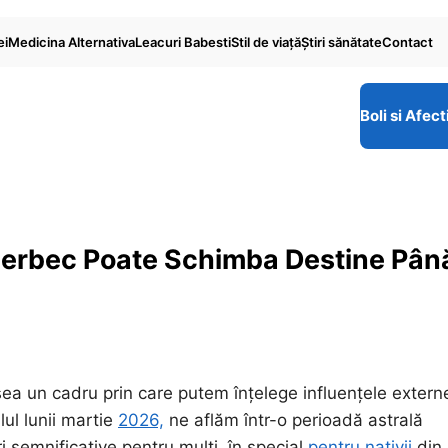
ei
Medicina Alternativa
Leacuri Babesti
Stil de viaţă
Ştiri sănătate
Contact
Boli si Afect
Berbec Poate Schimba Destine Pân
sea un cadru prin care putem înțelege influențele extern
ul lunii martie
2026,
ne aflăm într-o perioadă astrală
 semnificative pentru mulți, în special
pentru nativii
din