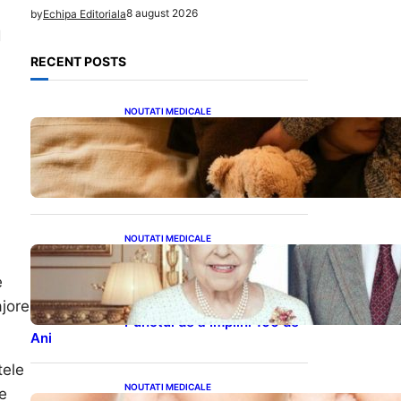
8 august 2026
by
Echipa Editoriala
d
RECENT POSTS
NOUTATI MEDICALE
Somnul Sănătos: Câte Ore
Trebuie Să Dormi în Funcție
de Vârstă și Impactul
Asupra Sănătății
NOUTATI MEDICALE
Longevitatea în Rândul
Celebrităților: Lecții din
e
Viața Prințului Philip și a
Altora care Au Fost Pe
ajore
Punctul de a Împlini 100 de
Ani
tele
NOUTATI MEDICALE
te