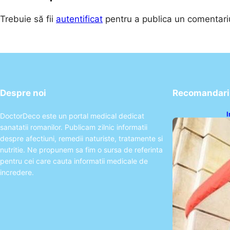
Trebuie să fii
autentificat
pentru a publica un comentari
Despre noi
Recomandari 
I
DoctorDeco este un portal medical dedicat
d
sanatatii romanilor. Publicam zilnic informatii
m
despre afectiuni, remedii naturiste, tratamente si
nutritie. Ne propunem sa fim o sursa de referinta
pentru cei care cauta informatii medicale de
incredere.