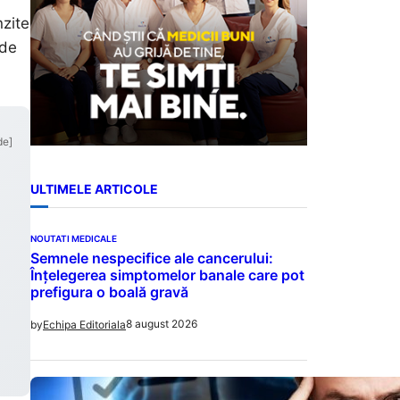
nzite
 de
de]
ULTIMELE ARTICOLE
NOUTATI MEDICALE
Semnele nespecifice ale cancerului:
Înțelegerea simptomelor banale care pot
prefigura o boală gravă
8 august 2026
by
Echipa Editoriala