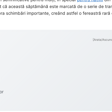
at că această săptămână este marcată de o serie de tra
era schimbări importante, creând astfel o fereastră rară
[Arata/Ascun
e
or