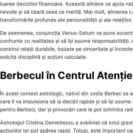
luarea deciziilor financiare. Această aliniere va ajuta nat
nevoile și să ceară ceea ce merită. Mai mult, alinierea Lu
transformările profunde ale personalității și ale relațiilor.
De asemenea, conjuncția Venus-Saturn va pune accent p
confrunte cu realitatea și să își asume responsabilități.
construi relații durabile, bazate pe sinceritate și încrede
solicita disciplină și acțiuni calculate.
Berbecul în Centrul Atenție
În acest context astrologic, nativii din zodia Berbec se a
care îi va impulsiona să ia decizii rapide și să își asu
pentru Berbeci, dar și provocări care le pot schimba radi
Astrologul Cristina Demetrescu a subliniat că totul gravi
acțiunilor lor pot apărea rapid. Totuși, este important ca 