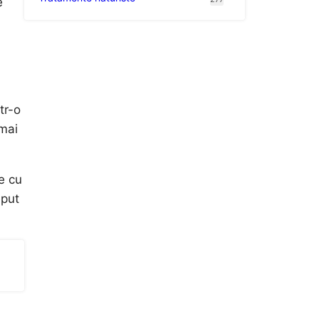
e
tr-o
 mai
e cu
eput