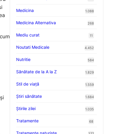
și
Medicina
1.088
eea
Medicina Alternativa
268
Mediu curat
11
 acum
Noutati Medicale
4.452
Nutritie
584
Sănătate de la A la Z
1.829
Stil de viaţă
1.559
Ştiri sănătate
și
1.684
Știrile zilei
1.035
Tratamente
68
,
Tratamente naturiste
277