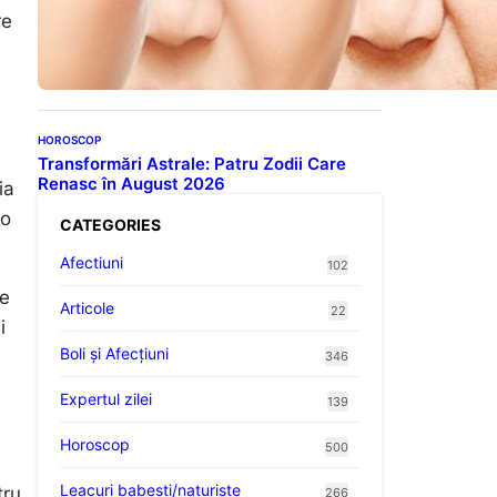
Evoluția Personalității după
re
70 de Ani: Ce Revelații Ne
Oferă Studiile Psihologice
HOROSCOP
Transformări Astrale: Patru Zodii Care
Renasc în August 2026
ia
 o
CATEGORIES
Afectiuni
102
te
Articole
22
i
Boli și Afecțiuni
346
Expertul zilei
139
Horoscop
500
Leacuri babesti/naturiste
tru
266