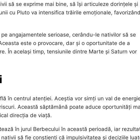
ivii să se exprime mai bine, să își articuleze dorințele și
nii cu Pluto va intensifica trăirile emoționale, favorizân
e angajamentele serioase, cerându-le nativilor să se
 Aceasta este o provocare, dar și o oportunitate de a
re. În același timp, tensiunile dintre Marte și Saturn vor
i
flă în centrul atenției. Aceștia vor simți un val de energi
me riscuri. Această săptămână poate aduce oportunități m
cal direcția de viață.
tează în jurul Berbecului în această perioadă, iar rezulta
nativii să fie conștienți că impulsivitatea și deciziile lua