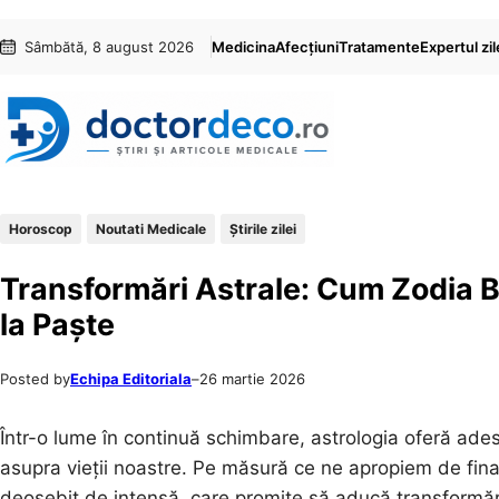
Sari
Skip
Sâmbătă, 8 august 2026
Medicina
Afecțiuni
Tratamente
Expertul zil
la
to
conținut
content
Horoscop
Noutati Medicale
Știrile zilei
Transformări Astrale: Cum Zodia 
la Paște
Posted by
Echipa Editoriala
–
26 martie 2026
Într-o lume în continuă schimbare, astrologia oferă ade
asupra vieții noastre. Pe măsură ce ne apropiem de final
deosebit de intensă, care promite să aducă transformări