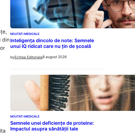
țe,
NOUTATI MEDICALE
 din
Inteligența dincolo de note: Semnele
unui IQ ridicat care nu țin de școală
tor
8 august 2026
by
Echipa Editoriala
NOUTATI MEDICALE
Semnele unei deficiențe de proteine:
Impactul asupra sănătății tale
ita