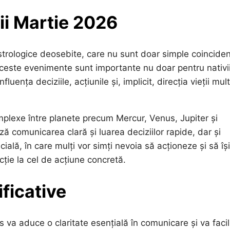
ii Martie 2026
strologice deosebite, care nu sunt doar simple coinciden
Aceste evenimente sunt importante nu doar pentru nativii
uența deciziile, acțiunile și, implicit, direcția vieții mul
plexe între planete precum Mercur, Venus, Jupiter și
ă comunicarea clară și luarea deciziilor rapide, dar și
ală, în care mulți vor simți nevoia să acționeze și să își
cție la cel de acțiune concretă.
ficative
va aduce o claritate esențială în comunicare și va facil