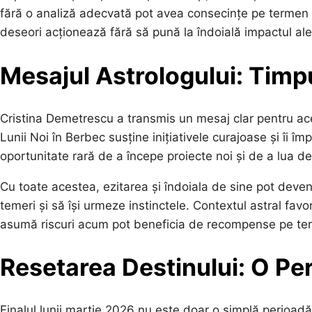
fără o analiză adecvată pot avea consecințe pe termen l
deseori acționează fără să pună la îndoială impactul aleg
Mesajul Astrologului: Timpu
Cristina Demetrescu a transmis un mesaj clar pentru ace
Lunii Noi în Berbec susține inițiativele curajoase și îi î
oportunitate rară de a începe proiecte noi și de a lua dec
Cu toate acestea, ezitarea și îndoiala de sine pot deve
temeri și să își urmeze instinctele. Contextul astral favor
asumă riscuri acum pot beneficia de recompense pe te
Resetarea Destinului: O Pe
Finalul lunii martie 2026 nu este doar o simplă perioad