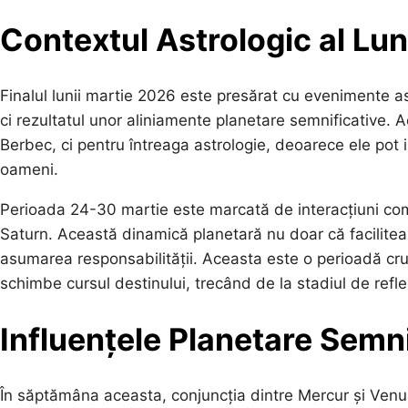
Contextul Astrologic al Lun
Finalul lunii martie 2026 este presărat cu evenimente a
ci rezultatul unor aliniamente planetare semnificative. 
Berbec, ci pentru întreaga astrologie, deoarece ele pot infl
oameni.
Perioada 24-30 martie este marcată de interacțiuni com
Saturn. Această dinamică planetară nu doar că faciliteaz
asumarea responsabilității. Aceasta este o perioadă cruci
schimbe cursul destinului, trecând de la stadiul de refle
Influențele Planetare Semni
În săptămâna aceasta, conjuncția dintre Mercur și Venus 