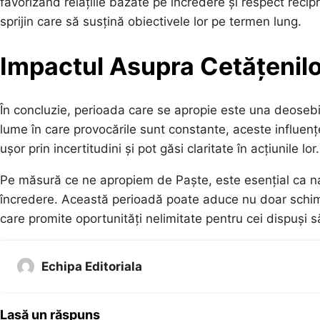
favorizând relațiile bazate pe încredere și respect reci
sprijin care să susțină obiectivele lor pe termen lung.
Impactul Asupra Cetățenilo
În concluzie, perioada care se apropie este una deosebit
lume în care provocările sunt constante, aceste influen
ușor prin incertitudini și pot găsi claritate în acțiunile lor.
Pe măsură ce ne apropiem de Paște, este esențial ca nati
încredere. Această perioadă poate aduce nu doar schimbă
care promite oportunități nelimitate pentru cei dispuși să
Echipa Editoriala
Lasă un răspuns