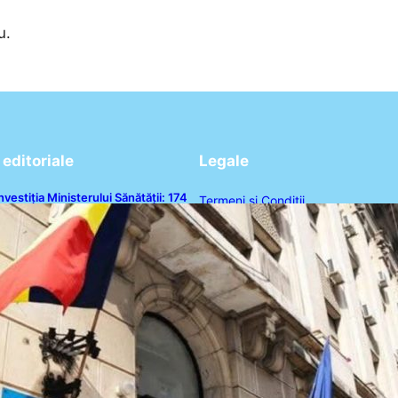
u.
editoriale
Legale
nvestiția Ministerului Sănătății: 174
Termeni și Condiții
e milioane de lei pentru
odernizarea sistemului sanitar din
Politica de Confidențialitate
România
Politica de Cookies
Disclaimer
Contact