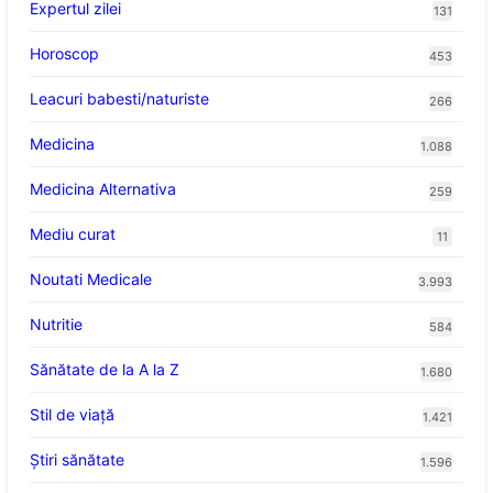
Expertul zilei
131
Horoscop
453
Leacuri babesti/naturiste
266
Medicina
1.088
Medicina Alternativa
259
Mediu curat
11
Noutati Medicale
3.993
Nutritie
584
Sănătate de la A la Z
1.680
Stil de viaţă
1.421
Ştiri sănătate
1.596