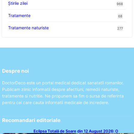
Știrile zilei
968
Tratamente
68
Tratamente naturiste
277
Despre noi
DoctorDeco este un portal medical dedicat sanatatii romanilor.
Publicam zilnic informatii despre afectiuni, remedii naturiste,
tratamente si nutritie. Ne propunem sa fim o sursa de referinta
pentru cei care cauta informatii medicale de incredere.
Recomandari editoriale
Eclipsa Totală de Soare din 12 August 2026: O