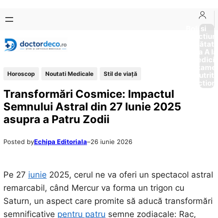
Sari
Skip
la
to
Boli si
Afectiun
conținut
content
Sănătat
de la A la
Medici
Tratame
Horoscop
Noutati Medicale
Stil de viaţă
Nutriti
Diction
Transformări Cosmice: Impactul
Semnului Astral din 27 Iunie 2025
asupra a Patru Zodii
Posted by
Echipa Editoriala
–
26 iunie 2026
Pe 27
iunie
2025, cerul ne va oferi un spectacol astral
remarcabil, când Mercur va forma un trigon cu
Saturn, un aspect care promite să aducă transformări
semnificative
pentru patru
semne zodiacale: Rac,