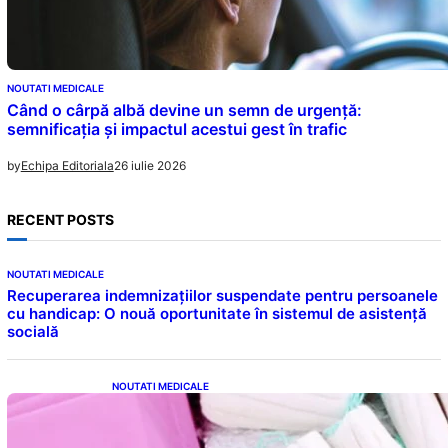
NOUTATI MEDICALE
Când o cârpă albă devine un semn de urgență:
semnificația și impactul acestui gest în trafic
26 iulie 2026
by
Echipa Editoriala
RECENT POSTS
NOUTATI MEDICALE
Recuperarea indemnizațiilor suspendate pentru persoanele
cu handicap: O nouă oportunitate în sistemul de asistență
socială
NOUTATI MEDICALE
Tampoanele menstruale: O analiză profundă
a riscurilor legate de metale toxice