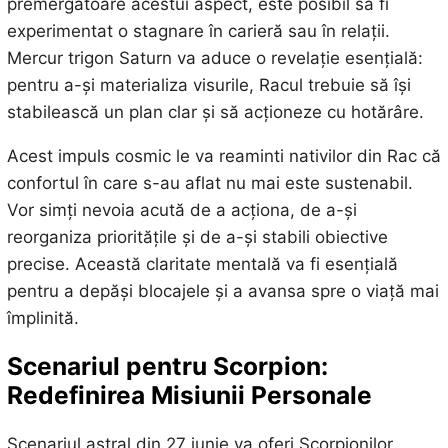
premergătoare acestui aspect, este posibil să fi
experimentat o stagnare în carieră sau în relații.
Mercur trigon Saturn va aduce o revelație esențială:
pentru a-și materializa visurile, Racul trebuie să își
stabilească un plan clar și să acționeze cu hotărâre.
Acest impuls cosmic le va reaminti nativilor din Rac că
confortul în care s-au aflat nu mai este sustenabil.
Vor simți nevoia acută de a acționa, de a-și
reorganiza prioritățile și de a-și stabili obiective
precise. Această claritate mentală va fi esențială
pentru a depăși blocajele și a avansa spre o viață mai
împlinită.
Scenariul pentru Scorpion:
Redefinirea Misiunii Personale
Scenariul astral din 27 iunie va oferi Scorpionilor