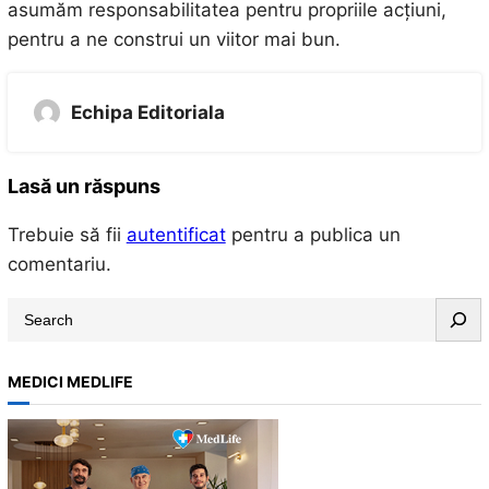
asumăm responsabilitatea pentru propriile acțiuni,
pentru a ne construi un viitor mai bun.
Echipa Editoriala
Lasă un răspuns
Trebuie să fii
autentificat
pentru a publica un
comentariu.
S
e
a
MEDICI MEDLIFE
r
c
h