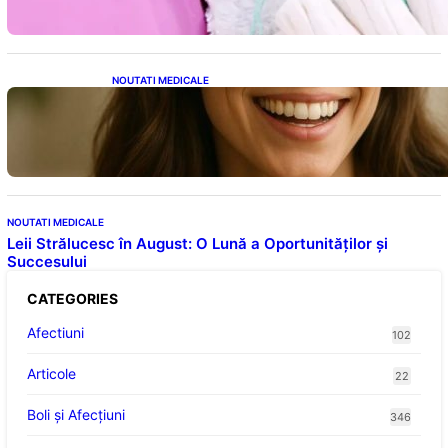
NOUTATI MEDICALE
Ceaiul – Băutura care protejează inima:
Descoperiri recente despre beneficiile
consumului zilnic
NOUTATI MEDICALE
Leii Strălucesc în August: O Lună a Oportunităților și
Succesului
CATEGORIES
Afectiuni
102
Articole
22
Boli și Afecțiuni
346