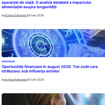
speranței de viață: O analiză detaliată a impactului
alimentației asupra longevității
28 iulie 2026
by
Echipa Editoriala
HOROSCOP
Oportunități financiare în august 2026: Trei zodii care
strălucesc sub influența astrelor
26 iulie 2026
by
Echipa Editoriala