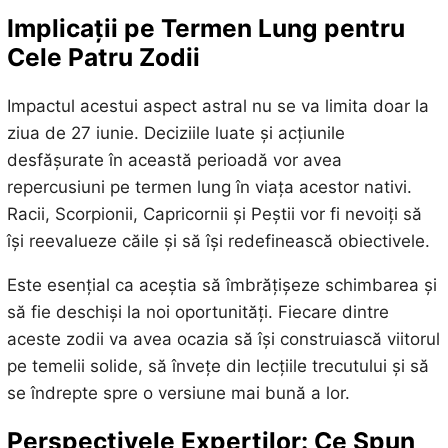
Implicații pe Termen Lung pentru
Cele Patru Zodii
Impactul acestui aspect astral nu se va limita doar la
ziua de 27 iunie. Deciziile luate și acțiunile
desfășurate în această perioadă vor avea
repercusiuni pe termen lung în viața acestor nativi.
Racii, Scorpionii, Capricornii și Peștii vor fi nevoiți să
își reevalueze căile și să își redefinească obiectivele.
Este esențial ca aceștia să îmbrățișeze schimbarea și
să fie deschiși la noi oportunități. Fiecare dintre
aceste zodii va avea ocazia să își construiască viitorul
pe temelii solide, să învețe din lecțiile trecutului și să
se îndrepte spre o versiune mai bună a lor.
Perspectivele Experților: Ce Spun