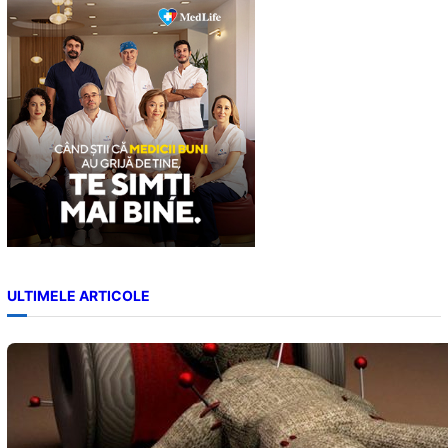
c
h
ULTIMELE ARTICOLE