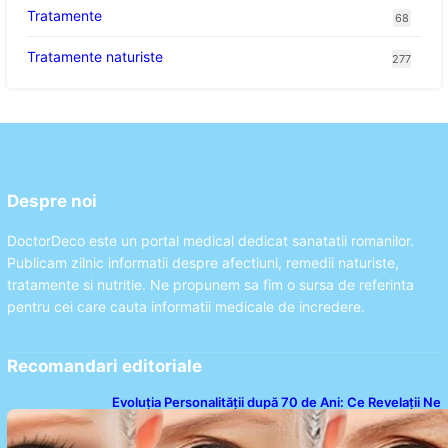
Tratamente
68
Tratamente naturiste
277
Despre noi
DoctorDeco este un portal medical dedicat sanatatii romanilor.
Publicam zilnic informatii despre afectiuni, remedii naturiste,
tratamente si nutritie. Ne propunem sa fim o sursa de referinta
pentru cei care cauta informatii medicale de incredere.
Recomandari editoriale
Evoluția Personalității după 70 de Ani: Ce Revelații Ne
Oferă Studiile Psihologice