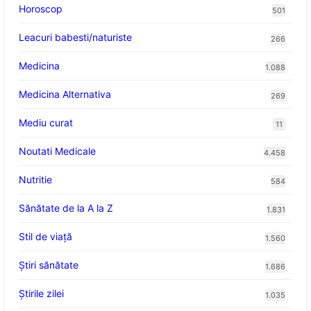
Horoscop
501
Leacuri babesti/naturiste
266
Medicina
1.088
Medicina Alternativa
269
Mediu curat
11
Noutati Medicale
4.458
Nutritie
584
Sănătate de la A la Z
1.831
Stil de viaţă
1.560
Ştiri sănătate
1.686
Știrile zilei
1.035