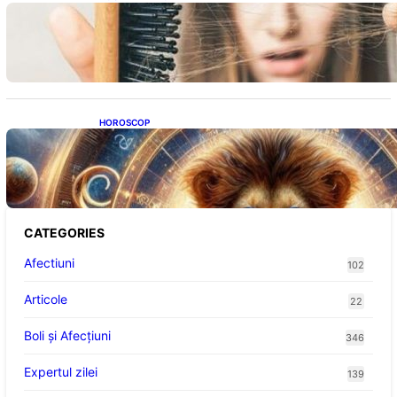
Semnele unei deficiențe de proteine:
Impactul asupra sănătății tale
HOROSCOP
Portalul Leului 8/8: Oportunități de
Abundență pentru Cinci Zodii în 2026
CATEGORIES
Afectiuni
102
Articole
22
Boli și Afecțiuni
346
Expertul zilei
139