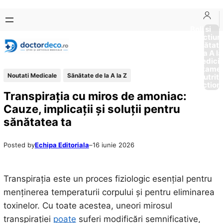
Sari
Skip
la
to
Boli si
Afectiun
conținut
content
Sănătat
de la A la
Medici
Tratame
Noutati Medicale
Sănătate de la A la Z
Nutriti
Diction
Transpirația cu miros de amoniac:
Cauze, implicații și soluții pentru
sănătatea ta
Posted by
Echipa Editoriala
–
16 iunie 2026
Transpirația este un proces fiziologic esențial pentru
menținerea temperaturii corpului și pentru eliminarea
toxinelor. Cu toate acestea, uneori mirosul
transpirației
poate
suferi modificări semnificative,