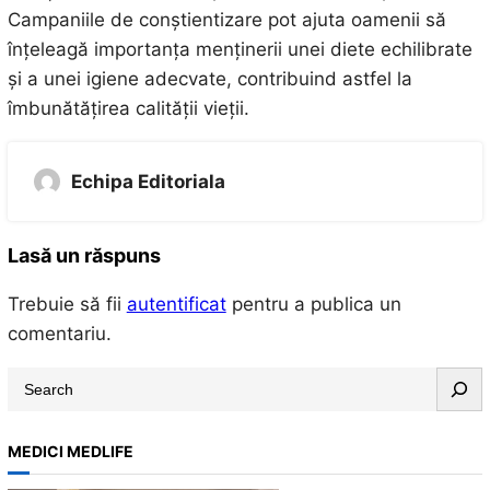
Campaniile de conștientizare pot ajuta oamenii să
înțeleagă importanța menținerii unei diete echilibrate
și a unei igiene adecvate, contribuind astfel la
îmbunătățirea calității vieții.
Echipa Editoriala
Lasă un răspuns
Trebuie să fii
autentificat
pentru a publica un
comentariu.
S
e
a
MEDICI MEDLIFE
r