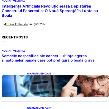
NOUTATI MEDICALE
Inteligența Artificială Revoluționează Depistarea
Cancerului Pancreatic: O Nouă Speranță în Lupta cu
Boala
8 august 2026
by
Echipa Editoriala
RECENT POSTS
NOUTATI MEDICALE
Semnele nespecifice ale cancerului: Înțelegerea
simptomelor banale care pot prefigura o boală gravă
NOUTATI MEDICALE
Inteligența dincolo de note: Semnele unui IQ
ridicat care nu țin de școală
NOUTATI MEDICALE