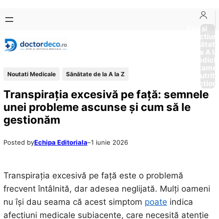
Sari
Skip
la
to
Boli si
Afectiun
conținut
content
Sănătat
de la A la
Medici
Tratame
Noutati Medicale
Sănătate de la A la Z
Nutriti
Diction
Transpirația excesivă pe față: semnele
unei probleme ascunse și cum să le
gestionăm
Posted by
Echipa Editoriala
–
1 iunie 2026
Transpirația excesivă pe față este o problemă
frecvent întâlnită, dar adesea neglijată. Mulți oameni
nu își dau seama că acest simptom
poate
indica
afecțiuni medicale subiacente, care necesită atenție