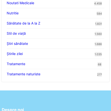
Noutati Medicale
4.458
Nutritie
584
Sănătate de la A la Z
1.831
Stil de viaţă
1.560
Ştiri sănătate
1.686
Știrile zilei
1.035
Tratamente
68
Tratamente naturiste
277
Despre noi