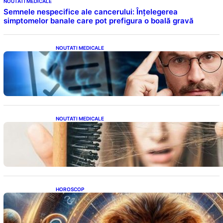
NOUTATI MEDICALE
Semnele nespecifice ale cancerului: Înțelegerea
simptomelor banale care pot prefigura o boală gravă
NOUTATI MEDICALE
Inteligența dincolo de note: Semnele unui IQ
ridicat care nu țin de școală
NOUTATI MEDICALE
Semnele unei deficiențe de proteine:
Impactul asupra sănătății tale
HOROSCOP
Portalul Leului 8/8: Oportunități de
Abundență pentru Cinci Zodii în 2026