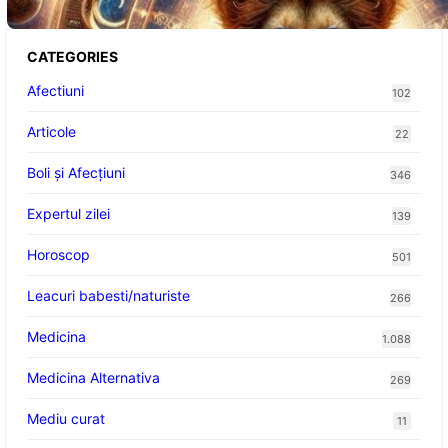
CATEGORIES
Afectiuni
102
Articole
22
Boli și Afecțiuni
346
Expertul zilei
139
Horoscop
501
Leacuri babesti/naturiste
266
Medicina
1.088
Medicina Alternativa
269
Mediu curat
11