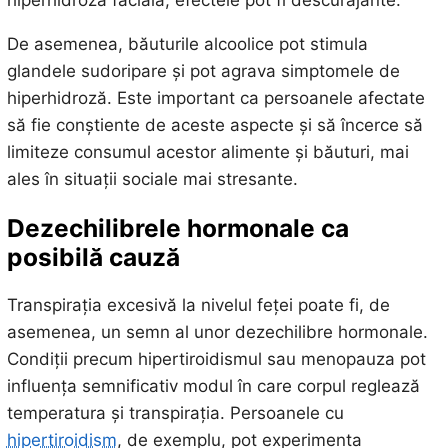
hiperhidroză facială, efectele pot fi descurajante.
De asemenea, băuturile alcoolice pot stimula
glandele sudoripare și pot agrava simptomele de
hiperhidroză. Este important ca persoanele afectate
să fie conștiente de aceste aspecte și să încerce să
limiteze consumul acestor alimente și băuturi, mai
ales în situații sociale mai stresante.
Dezechilibrele hormonale ca
posibilă cauză
Transpirația excesivă la nivelul feței poate fi, de
asemenea, un semn al unor dezechilibre hormonale.
Condiții precum hipertiroidismul sau menopauza pot
influența semnificativ modul în care corpul reglează
temperatura și transpirația. Persoanele cu
hipertiroidism
, de exemplu, pot experimenta