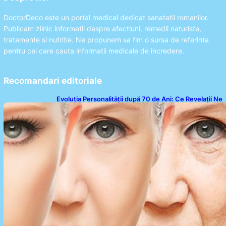
DoctorDeco este un portal medical dedicat sanatatii romanilor.
Publicam zilnic informatii despre afectiuni, remedii naturiste,
tratamente si nutritie. Ne propunem sa fim o sursa de referinta
pentru cei care cauta informatii medicale de incredere.
Recomandari editoriale
Evoluția Personalității după 70 de Ani: Ce Revelații Ne
Oferă Studiile Psihologice