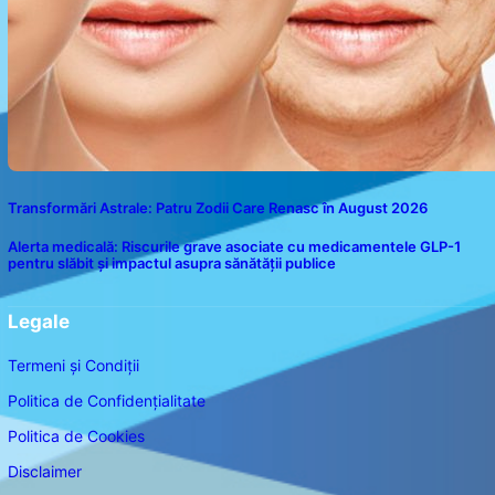
Transformări Astrale: Patru Zodii Care Renasc în August 2026
Alerta medicală: Riscurile grave asociate cu medicamentele GLP-1
pentru slăbit și impactul asupra sănătății publice
Legale
Termeni și Condiții
Politica de Confidențialitate
Politica de Cookies
Disclaimer