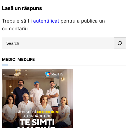
Lasă un răspuns
Trebuie să fii
autentificat
pentru a publica un
comentariu.
S
e
a
MEDICI MEDLIFE
r
c
h