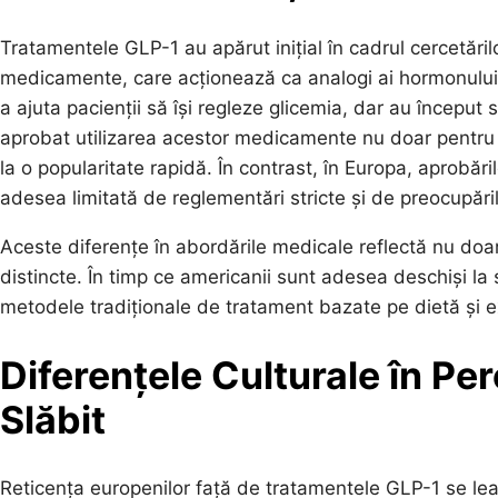
Tratamentele GLP-1 au apărut inițial în cadrul cercetăril
medicamente, care acționează ca analogi ai hormonului
a ajuta pacienții să își regleze glicemia, dar au început s
aprobat utilizarea acestor medicamente nu doar pentru 
la o popularitate rapidă. În contrast, în Europa, aprobări
adesea limitată de reglementări stricte și de preocupări
Aceste diferențe în abordările medicale reflectă nu doar v
distincte. În timp ce americanii sunt adesea deschiși la s
metodele tradiționale de tratament bazate pe dietă și exe
Diferențele Culturale în Pe
Slăbit
Reticența europenilor față de tratamentele GLP-1 se leag