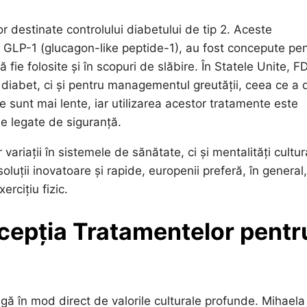
or destinate controlului diabetului de tip 2. Aceste
 GLP-1 (glucagon-like peptide-1), au fost concepute pe
ă fie folosite și în scopuri de slăbire. În Statele Unite, F
diabet, ci și pentru managementul greutății, ceea ce a 
le sunt mai lente, iar utilizarea acestor tratamente este
le legate de siguranță.
ariații în sistemele de sănătate, ci și mentalități cultur
oluții inovatoare și rapide, europenii preferă, în general,
rcițiu fizic.
rcepția Tratamentelor pentr
ă în mod direct de valorile culturale profunde. Mihaela 