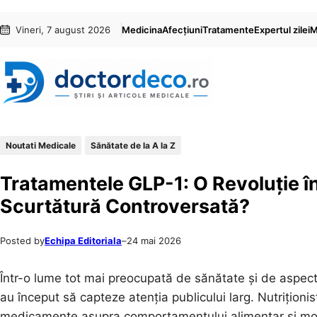
Sari
Skip
Vineri, 7 august 2026
Medicina
Afecțiuni
Tratamente
Expertul zilei
M
la
to
conținut
content
Noutati Medicale
Sănătate de la A la Z
Tratamentele GLP-1: O Revoluție î
Scurtătură Controversată?
Posted by
Echipa Editoriala
–
24 mai 2026
Într-o lume tot mai preocupată de sănătate și de aspectu
au început să capteze atenția publicului larg. Nutriționi
medicamente asupra comportamentului alimentar și motiv