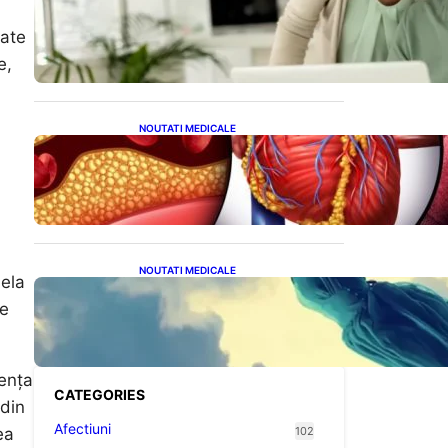
Sprijin financiar pentru
pensionari: Ce înseamnă
gate
ajutoarele de până la 500
de lei în 2026
e,
NOUTATI MEDICALE
Descoperirea revoluționară:
Afereza terapeutică, un
posibil aliat în eliminarea
microplasticelor din sânge
NOUTATI MEDICALE
aela
Mesajele Universului: Ce
ie
Înseamnă Visele Repetate
și Interpretările Lor
Profunde
iența
CATEGORIES
 din
Afectiuni
ea
102