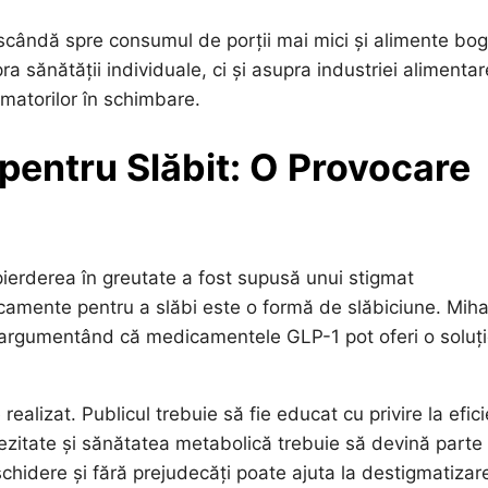
escândă spre consumul de porții mai mici și alimente bo
 sănătății individuale, ci și asupra industriei alimentar
matorilor în schimbare.
pentru Slăbit: O Provocare
pierderea în greutate a fost supusă unui stigmat
icamente pentru a slăbi este o formă de slăbiciune. Mih
i, argumentând că medicamentele GLP-1 pot oferi o soluț
alizat. Publicul trebuie să fie educat cu privire la efic
bezitate și sănătatea metabolică trebuie să devină parte
hidere și fără prejudecăți poate ajuta la destigmatizar