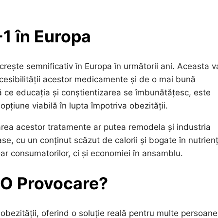
-1 în Europa
rește semnificativ în Europa în următorii ani. Aceasta va
accesibilității acestor medicamente și de o mai bună
ură ce educația și conștientizarea se îmbunătățesc, este
țiune viabilă în lupta împotriva obezității.
zarea acestor tratamente ar putea remodela și industria
, cu un conținut scăzut de calorii și bogate în nutrienți
ar consumatorilor, ci și economiei în ansamblu.
 O Provocare?
bezității, oferind o soluție reală pentru multe persoane