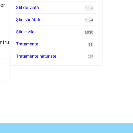
lor
Stil de viaţă
1.551
Ştiri sănătate
1.674
Știrile zilei
1.030
ntru
Tratamente
68
Tratamente naturiste
277