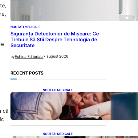
te,
ne,
NOUTATI MEDICALE
Siguranța Detectorilor de Mișcare: Ce
Trebuie Să Știi Despre Tehnologia de
de
Securitate
7 august 2026
by
Echipa Editoriala
RECENT POSTS
NOUTATI MEDICALE
Tusea seacă nocturnă:
Semnale importante despre
sănătatea inimii tale
ă că
ic
NOUTATI MEDICALE