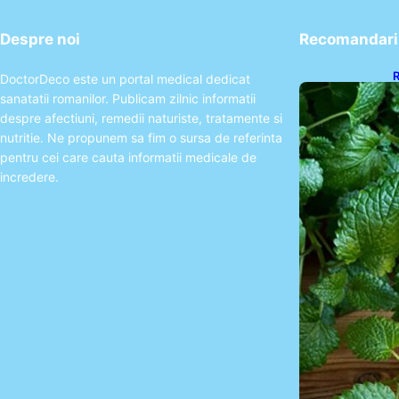
Despre noi
Recomandari 
R
DoctorDeco este un portal medical dedicat
R
sanatatii romanilor. Publicam zilnic informatii
Î
despre afectiuni, remedii naturiste, tratamente si
nutritie. Ne propunem sa fim o sursa de referinta
pentru cei care cauta informatii medicale de
incredere.