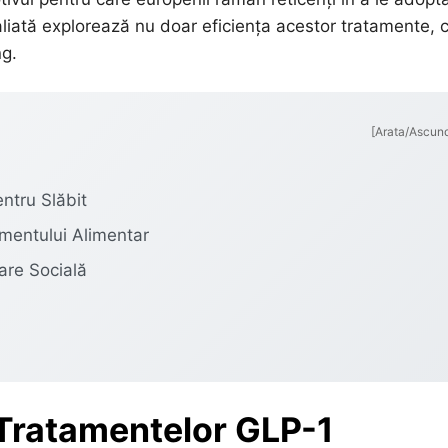
iată explorează nu doar eficiența acestor tratamente, ci
ng.
[Arata/Ascun
ntru Slăbit
entului Alimentar
are Socială
l Tratamentelor GLP-1