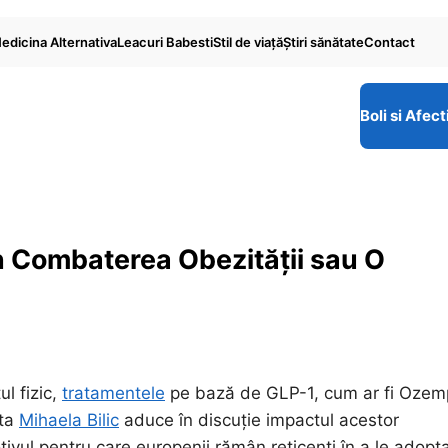
edicina Alternativa
Leacuri Babesti
Stil de viaţă
Ştiri sănătate
Contact
Boli si Afect
n Combaterea Obezității sau O
l fizic,
tratamentele
pe bază de GLP-1, cum ar fi Ozem
sta
Mihaela Bilic
aduce în discuție impactul acestor
ul pentru care europenii rămân reticenți în a le adopta