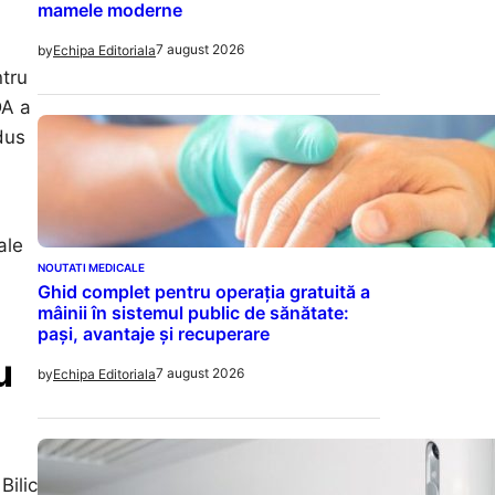
mamele moderne
7 august 2026
by
Echipa Editoriala
ntru
DA a
dus
ale
NOUTATI MEDICALE
Ghid complet pentru operația gratuită a
mâinii în sistemul public de sănătate:
pași, avantaje și recuperare
u
7 august 2026
by
Echipa Editoriala
Bilic