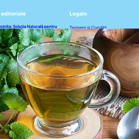
editoriale
Legale
oinița: Soluția Naturală pentru
Termeni și Condiții
educerea Cortizolului și
mbunătățirea Somnului
Politica de Confidențialitate
Politica de Cookies
Disclaimer
Contact