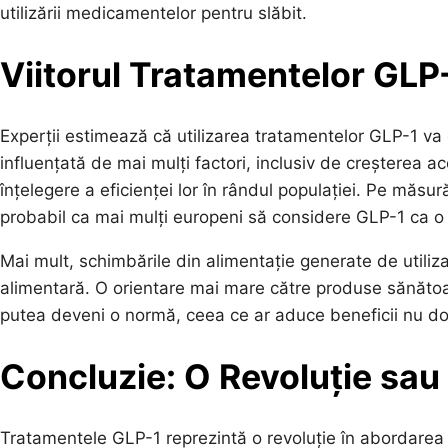
utilizării medicamentelor pentru slăbit.
Viitorul Tratamentelor GLP
Experții estimează că utilizarea tratamentelor GLP-1 va c
influențată de mai mulți factori, inclusiv de creșterea 
înțelegere a eficienței lor în rândul populației. Pe măs
probabil ca mai mulți europeni să considere GLP-1 ca o op
Mai mult, schimbările din alimentație generate de utili
alimentară. O orientare mai mare către produse sănătoase
putea deveni o normă, ceea ce ar aduce beneficii nu do
Concluzie: O Revoluție sau
Tratamentele GLP-1 reprezintă o revoluție în abordarea o