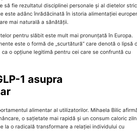
să fie rezultatul disciplinei personale și al dietelor stric
e este adânc înrădăcinată în istoria alimentației europe
re mai naturală a sănătății.
lor pentru slăbit este mult mai pronunțată în Europa.
ente este o formă de „scurtătură” care denotă o lipsă 
e ca o opțiune legitimă pentru cei care se confruntă cu
GLP-1 asupra
ar
amentul alimentar al utilizatorilor. Mihaela Bilic afirm
âncare, o sațietate mai rapidă și un consum caloric ziln
a o radicală transformare a relației individului cu