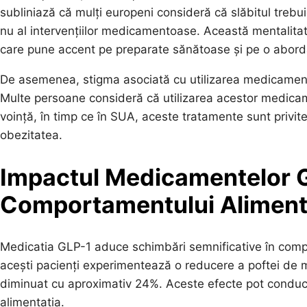
subliniază că mulți europeni consideră că slăbitul trebuie 
nu al intervențiilor medicamentoase. Această mentalitat
care pune accent pe preparate sănătoase și pe o aborda
De asemenea, stigma asociată cu utilizarea medicamente
Multe persoane consideră că utilizarea acestor medicam
voință, în timp ce în SUA, aceste tratamente sunt privit
obezitatea.
Impactul Medicamentelor 
Comportamentului Aliment
Medicatia GLP-1 aduce schimbări semnificative în comport
acești pacienți experimentează o reducere a poftei de m
diminuat cu aproximativ 24%. Aceste efecte pot conduce l
alimentația.