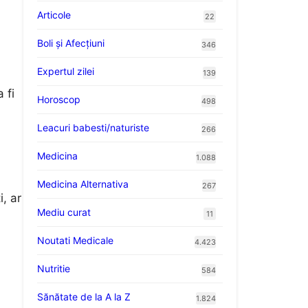
Articole
22
Boli și Afecțiuni
346
Expertul zilei
139
 fi
Horoscop
498
Leacuri babesti/naturiste
266
Medicina
1.088
Medicina Alternativa
267
, ar
Mediu curat
11
Noutati Medicale
4.423
Nutritie
584
Sănătate de la A la Z
1.824