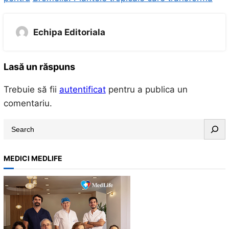
Echipa Editoriala
Lasă un răspuns
Trebuie să fii
autentificat
pentru a publica un
comentariu.
S
e
a
MEDICI MEDLIFE
r
c
h