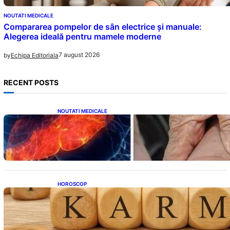
NOUTATI MEDICALE
Compararea pompelor de sân electrice și manuale:
Alegerea ideală pentru mamele moderne
7 august 2026
by
Echipa Editoriala
RECENT POSTS
NOUTATI MEDICALE
Ficatul Gras: Semnalul Ușor Ignorat de la
Picioare și Importanța Diagnosticării Timpurii
HOROSCOP
Eclipsa și Karma: Impactul Emoțional Asupra
Zodiilor Leu și Vărsător