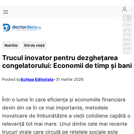
Sari
Skip
la
to
Boli si
Afectiun
conținut
content
Sănătat
de la A la
Medici
Tratame
Nutritie
Stil de viaţă
Nutriti
Diction
Trucul inovator pentru dezghețarea
congelatorului: Economii de timp și bani
Posted by
Echipa Editoriala
–
31 martie 2026
Într-o lume în care eficiența și economiile financiare
devin din ce în ce mai importante, metodele
inovatoare de îmbunătățire a vieții cotidiene capătă o
relevanță tot mai mare. Unul dintre cele mai recente
trucuri virale care circulă pe rețelele sociale este