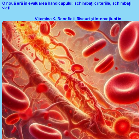
O nouă eră în evaluarea handicapului: schimbați criteriile, schimbați
vieți
Vitamina K: Beneficii, Riscuri și Interacțiuni în
Coagularea Sângelui