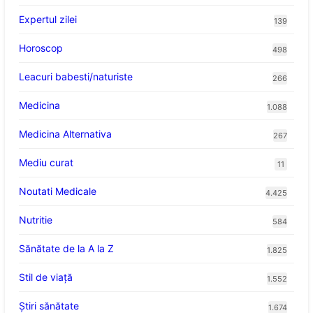
Expertul zilei
139
Horoscop
498
Leacuri babesti/naturiste
266
Medicina
1.088
Medicina Alternativa
267
Mediu curat
11
Noutati Medicale
4.425
Nutritie
584
Sănătate de la A la Z
1.825
Stil de viaţă
1.552
Ştiri sănătate
1.674