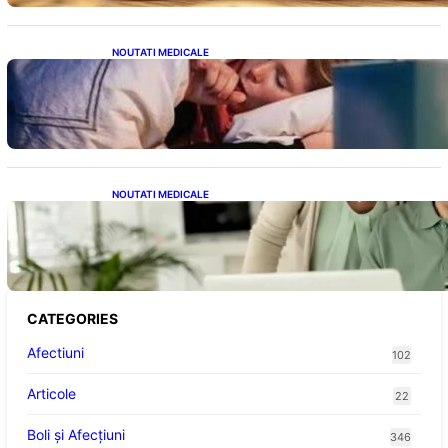
NOUTATI MEDICALE
Tusea seacă nocturnă: Semnale importante
despre sănătatea inimii tale
NOUTATI MEDICALE
Sprijin financiar pentru pensionari: Ce
înseamnă ajutoarele de până la 500 de lei în
2026
CATEGORIES
Afectiuni
102
Articole
22
Boli și Afecțiuni
346