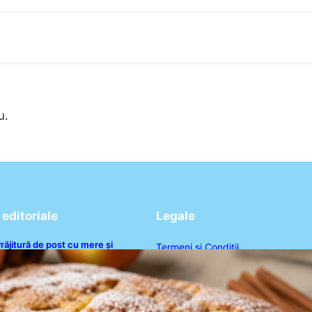
u.
editoriale
Legale
răjitură de post cu mere și
Termeni și Condiții
corțișoară: O Delicatesă Dulce
entru Postul Adormirii Maicii
Politica de Confidențialitate
Domnului
Politica de Cookies