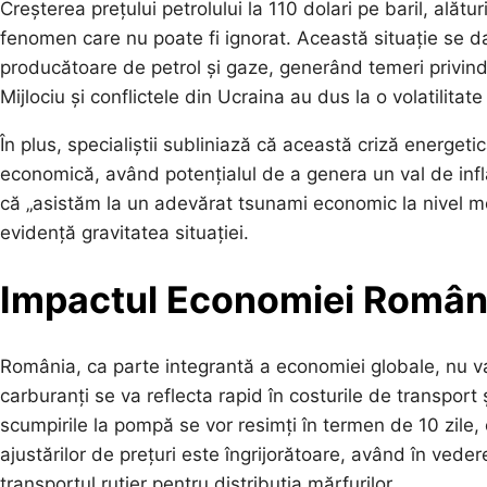
Creșterea prețului petrolului la 110 dolari pe baril, alătu
fenomen care nu poate fi ignorat. Această situație se dato
producătoare de petrol și gaze, generând temeri privind
Mijlociu și conflictele din Ucraina au dus la o volatilita
În plus, specialiștii subliniază că această criză energet
economică, având potențialul de a genera un val de infl
că „asistăm la un adevărat tsunami economic la nivel mon
evidență gravitatea situației.
Impactul
Economiei Român
România, ca parte integrantă a economiei globale, nu va
carburanți se va reflecta rapid în costurile de transport 
scumpirile la pompă se vor resimți în termen de 10 zile, 
ajustărilor de prețuri este îngrijorătoare, având în v
transportul rutier pentru distribuția mărfurilor.