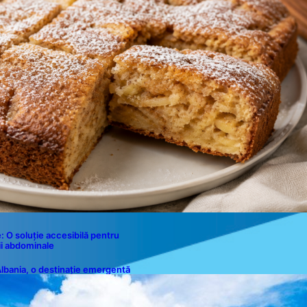
Disclaimer
Contact
e: O soluție accesibilă pentru
i abdominale
lbania, o destinație emergentă
entru români: plaje spectaculoase,
pe turcoaz și prețuri accesibile