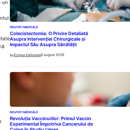
e un
e
ntul
NOUTATI MEDICALE
Colecistectomia: O Privire Detaliată
itate
Asupra Intervenției Chirurgicale și
Impactul Său Asupra Sănătății
mă
6 august 2026
by
Echipa Editoriala
NOUTATI MEDICALE
Revoluția Vaccinurilor: Primul Vaccin
e
Experimental Împotriva Cancerului de
Colon în Studiu Uman