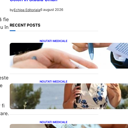
6 august 2026
by
Echipa Editoriala
 fie
RECENT POSTS
u în
NOUTATI MEDICALE
Acordul României cu Banca
Mondială: O Analiză
Detaliată a Împrumutului și
Condițiilor Impuse
este
NOUTATI MEDICALE
de
Nașterea prințesei Eugenie
la Lisabona: O alegere plină
de semnificație pentru
familia regală britanică
 fi
rare.
NOUTATI MEDICALE