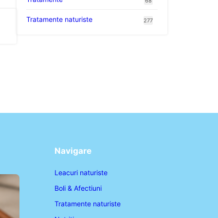
68
Tratamente naturiste
277
Navigare
Leacuri naturiste
Boli & Afectiuni
Tratamente naturiste