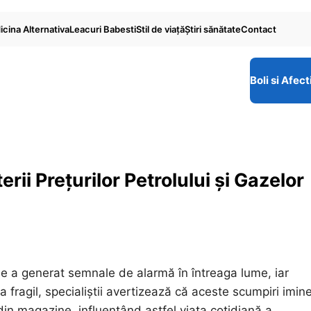
cina Alternativa
Leacuri Babesti
Stil de viaţă
Ştiri sănătate
Contact
Boli si Afect
ii Prețurilor Petrolului și Gazelor
ale a generat semnale de alarmă în întreaga lume, iar
 fragil, specialiștii avertizează că aceste scumpiri imin
 din magazine, influențând astfel viața cotidiană a