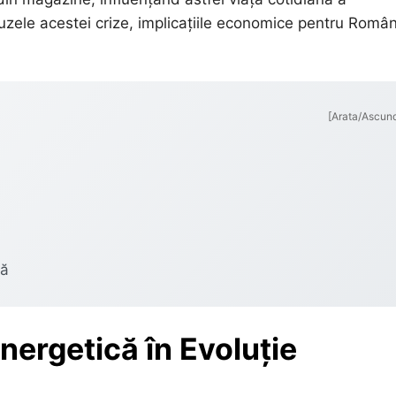
auzele acestei crize, implicațiile economice pentru Român
[Arata/Ascun
nă
nergetică în Evoluție