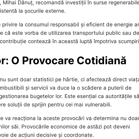
, Mihai Dănuț, recomandă investiții în surse regenerabile
istentă la șocurile externe.
privire la consumul responsabil și eficient de energie a
ie că este vorba de utilizarea transportului public sau d
ontribuție contează în această luptă împotriva scumpiril
r: O Provocare Cotidiană
nu sunt doar statistici pe hârtie, ci afectează direct via
ombustibili și servicii va duce la o scădere a puterii de
 gestionarea bugetelor lor. Este esențial ca autoritățile s
soluții de sprijin pentru cei mai vulnerabili.
re va reacționa la aceste provocări va determina nu doa
ățenilor săi. Provocările economice de astăzi pot deveni
voie de acțiuni decisive și coordonate.