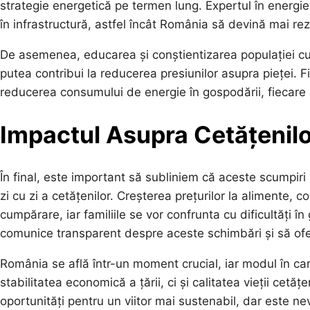
strategie energetică pe termen lung. Expertul în energie
în infrastructură, astfel încât România să devină mai rez
De asemenea, educarea și conștientizarea populației cu 
putea contribui la reducerea presiunilor asupra pieței. F
reducerea consumului de energie în gospodării, fiecare c
Impactul Asupra Cetățenilo
În final, este important să subliniem că aceste scumpiri 
zi cu zi a cetățenilor. Creșterea prețurilor la alimente, c
cumpărare, iar familiile se vor confrunta cu dificultăți în
comunice transparent despre aceste schimbări și să ofere 
România se află într-un moment crucial, iar modul în ca
stabilitatea economică a țării, ci și calitatea vieții cet
oportunități pentru un viitor mai sustenabil, dar este ne