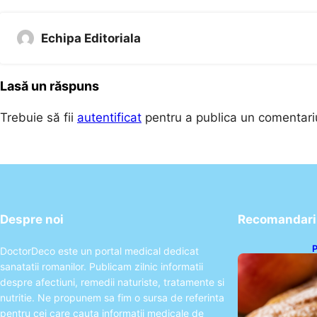
Echipa Editoriala
Lasă un răspuns
Trebuie să fii
autentificat
pentru a publica un comentari
Despre noi
Recomandari 
P
DoctorDeco este un portal medical dedicat
s
sanatatii romanilor. Publicam zilnic informatii
p
despre afectiuni, remedii naturiste, tratamente si
nutritie. Ne propunem sa fim o sursa de referinta
pentru cei care cauta informatii medicale de