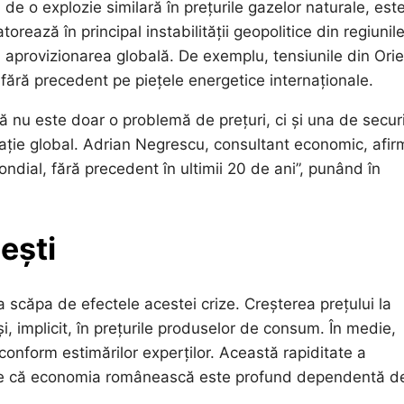
ri de o explozie similară în prețurile gazelor naturale, est
rează în principal instabilității geopolitice din regiunil
 aprovizionarea globală. De exemplu, tensiunile din Orie
te fără precedent pe piețele energetice internaționale.
ică nu este doar o problemă de prețuri, ci și una de secur
ație global. Adrian Negrescu, consultant economic, afir
dial, fără precedent în ultimii 20 de ani”, punând în
ești
 scăpa de efectele acestei crize. Creșterea prețului la
și, implicit, în prețurile produselor de consum. În medie,
conform estimărilor experților. Această rapiditate a
edere că economia românească este profund dependentă d