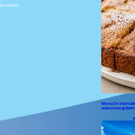
incredere.
Mersul în interval
reducerea grăsimi
A
p
a