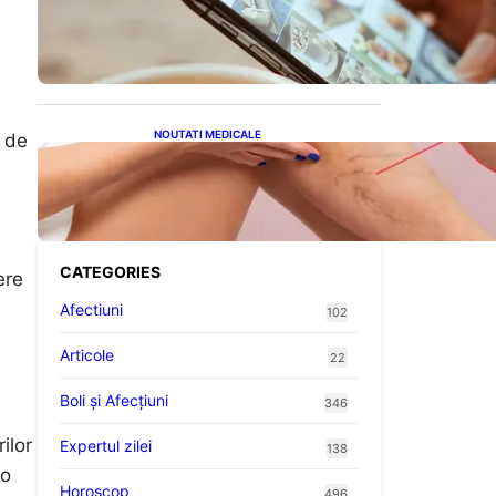
Revoluția Bateriilor pentru
Telefoane: Avantaje,
Provocări și Viitorul
Tehnologiei Energetice
NOUTATI MEDICALE
e de
Varicele și Umflarea
Picioarelor pe Caniculă:
Înțelegerea Simptomelor și
Măsurilor de Prevenție
CATEGORIES
ere
Afectiuni
102
Articole
22
Boli și Afecțiuni
346
ilor
Expertul zilei
138
 o
Horoscop
496