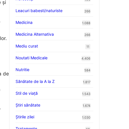
 și
Leacuri babesti/naturiste
266
Medicina
r
1.088
e
Medicina Alternativa
266
or.
Mediu curat
11
Noutati Medicale
4.406
Nutritie
584
ța de
Sănătate de la A la Z
1.817
ă
Stil de viaţă
1.543
Ştiri sănătate
1.674
r
Știrile zilei
1.030
Tratamente