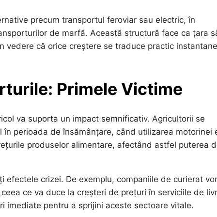
rnative precum transportul feroviar sau electric, în
ansporturilor de marfă. Această structură face ca țara să
d în vedere că orice creștere se traduce practic instantane
rturile: Primele Victime
icol va suporta un impact semnificativ. Agricultorii se
al în perioada de însămânțare, când utilizarea motorinei 
prețurile produselor alimentare, afectând astfel puterea 
ți efectele crizei. De exemplu, companiile de curierat vor
ceea ce va duce la creșteri de prețuri în serviciile de liv
ri imediate pentru a sprijini aceste sectoare vitale.