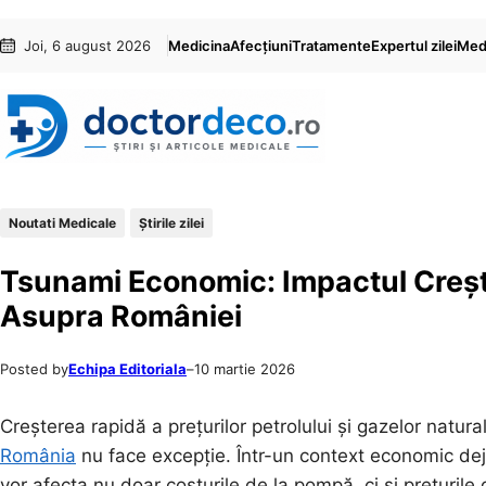
Sari
Skip
Joi, 6 august 2026
Medicina
Afecțiuni
Tratamente
Expertul zilei
Medi
la
to
conținut
content
Noutati Medicale
Știrile zilei
Tsunami Economic: Impactul Creșter
Asupra României
Posted by
Echipa Editoriala
–
10 martie 2026
Creșterea rapidă a prețurilor petrolului și gazelor natur
România
nu face excepție. Într-un context economic deja
vor afecta nu doar costurile de la pompă, ci și prețurile