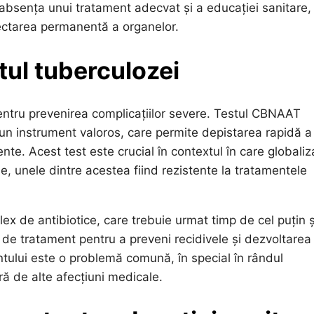
n absența unui tratament adecvat și a educației sanitare,
fectarea permanentă a organelor.
tul tuberculozei
entru prevenirea complicațiilor severe. Testul CBNAAT
un instrument valoros, care permite depistarea rapidă a
ente. Acest test este crucial în contextul în care globali
ene, unele dintre acestea fiind rezistente la tratamentele
x de antibiotice, care trebuie urmat timp de cel puțin 
rs de tratament pentru a preveni recidivele și dezvoltarea
ntului este o problemă comună, în special în rândul
ră de alte afecțiuni medicale.