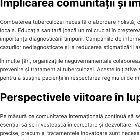
Implicarea comunității și i
Combaterea tuberculozei necesită o abordare holistă, ca
locale. Educația sanitară joacă un rol crucial în creșter
importanța diagnosticării timpurii. Campaniile de informa
cazurilor nediagnosticate și la reducerea stigmatizării a
În multe țări, organizațiile neguvernamentale colaborea
prevenire și tratament al tuberculozei. Aceste inițiative
pentru a susține pacienții în respectarea regimului de m
Perspectivele viitoare în l
Pe măsură ce comunitatea internațională continuă să se
esențial să se investească în cercetare și dezvoltare. V
precise, precum și tratamentele inovatoare sunt nece