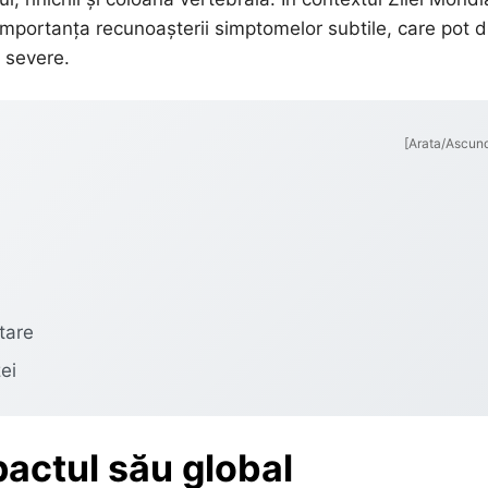
 importanța recunoașterii simptomelor subtile, care pot 
i severe.
[Arata/Ascun
tare
ei
pactul său global