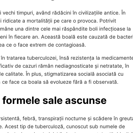
chi timpuri, având rădăcini în civilizațiile antice. În
ridicate a mortalității pe care o provoca. Potrivit
mâne una dintre cele mai răspândite boli infecțioase la
eni în fiecare an. Această boală este cauzată de bacter
eea ce o face extrem de contagioasă.
în tratarea tuberculozei, însă rezistența la medicament
cativ de cazuri rămân nediagnosticate și netratate, în
de calitate. În plus, stigmatizarea socială asociată cu
a ce face ca boala să evolueze fără a fi observată.
 formele sale ascunse
sistentă, febră, transpirații nocturne și scădere în greut
te. Acest tip de tuberculoză, cunoscut sub numele de