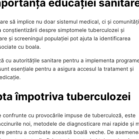
mportanța educației sanitar
re să implice nu doar sistemul medical, ci și comunități
ea conștientizării despre simptomele tuberculozei și
re și screeningul populației pot ajuta la identificarea
sociate cu boala.
ză cu autoritățile sanitare pentru a implementa program
 sunt esențiale pentru a asigura accesul la tratament și
edicație.
upta împotriva tuberculozei
 confrunte cu provocările impuse de tuberculoză, este
accinurile noi, metodele de diagnosticare mai rapide și 
sare pentru a combate această boală veche. De asemene