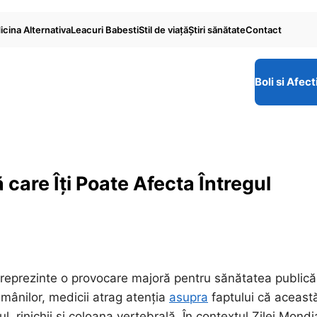
cina Alternativa
Leacuri Babesti
Stil de viaţă
Ştiri sănătate
Contact
Boli si Afect
care Îți Poate Afecta Întregul
 reprezinte o provocare majoră pentru sănătatea publică
mânilor, medicii atrag atenția
asupra
faptului că aceast
rul, rinichii și coloana vertebrală. În contextul Zilei Mondi