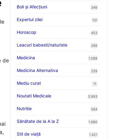
e
Boli și Afecțiuni
346
Expertul zilei
131
le
Horoscop
453
Leacuri babesti/naturiste
266
Medicina
1.088
e de
Medicina Alternativa
259
Mediu curat
11
Noutati Medicale
3.993
Nutritie
584
Sănătate de la A la Z
1.680
mai
a,
Stil de viaţă
1.421