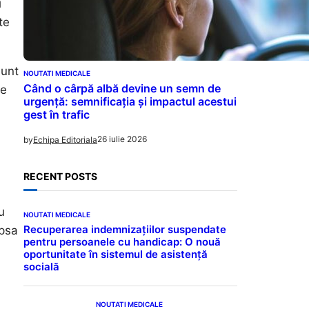
i
te
sunt
NOUTATI MEDICALE
Când o cârpă albă devine un semn de
ie
urgență: semnificația și impactul acestui
gest în trafic
26 iulie 2026
by
Echipa Editoriala
RECENT POSTS
u
NOUTATI MEDICALE
Recuperarea indemnizațiilor suspendate
ipsa
pentru persoanele cu handicap: O nouă
oportunitate în sistemul de asistență
socială
NOUTATI MEDICALE