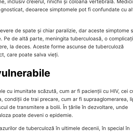
inclusiv creierul, rinichii și coloana vertebrală. Medici
agnosticat, deoarece simptomele pot fi confundate cu al
evere de spate și chiar paralizie, dar aceste simptome 
. Pe de altă parte, meningita tuberculoasă, o complicaț
severe, la deces. Aceste forme ascunse de tuberculoză
t, care poate salva vieți.
vulnerabile
 cu imunitate scăzută, cum ar fi pacienții cu HIV, cei c
condiții de trai precare, cum ar fi supraaglomerarea, l
scul de transmitere a bolii. În țările în dezvoltare, unde
culoza poate deveni o epidemie.
zurilor de tuberculoză în ultimele decenii, în special în