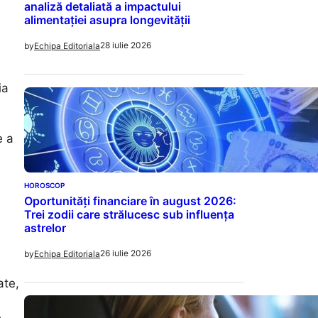
analiză detaliată a impactului
alimentației asupra longevității
28 iulie 2026
by
Echipa Editoriala
ia
e a
HOROSCOP
Oportunități financiare în august 2026:
Trei zodii care strălucesc sub influența
astrelor
26 iulie 2026
by
Echipa Editoriala
ate,