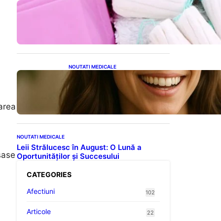
Tampoanele menstruale: O
analiză profundă a riscurilor
legate de metale toxice
NOUTATI MEDICALE
Ceaiul – Băutura care
protejează inima:
Descoperiri recente despre
beneficiile consumului zilnic
zarea
NOUTATI MEDICALE
Leii Strălucesc în August: O Lună a
șase
Oportunităților și Succesului
CATEGORIES
Afectiuni
102
Articole
22