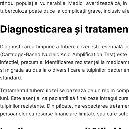
rândul populației vulnerabile. Medicii avertizează că, î
tuberculoza poate duce la complicații grave, inclusiv a
Diagnosticarea și tratamen
Diagnosticarea timpurie a tuberculozei este esențială p
(Cartridge-Based Nucleic Acid Amplification Test) este 
infecției, precum și identificarea rezistenței la medicam
și migrația au dus la o diversificare a tulpinilor bacteri
standard.
Tratamentul tuberculozei se bazează pe un regim comple
luni. Este esențial ca pacienții să finalizeze întregul cu
tulpinilor rezistente. Din păcate, nerespectarea tratame
persoanelor cu resurse financiare limitate sau care sufe