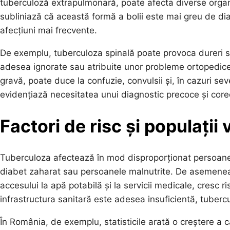
tuberculoză extrapulmonară, poate afecta diverse organe, 
subliniază că această formă a bolii este mai greu de di
afecțiuni mai frecvente.
De exemplu, tuberculoza spinală poate provoca dureri s
adesea ignorate sau atribuite unor probleme ortopedice
gravă, poate duce la confuzie, convulsii și, în cazuri 
evidențiază necesitatea unui diagnostic precoce și corec
Factori de risc și populații 
Tuberculoza afectează în mod disproporționat persoanele
diabet zaharat sau persoanele malnutrite. De asemenea, 
accesului la apă potabilă și la servicii medicale, cresc ri
infrastructura sanitară este adesea insuficientă, tuber
În România, de exemplu, statisticile arată o creștere a ca