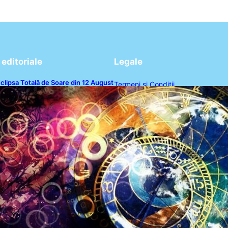
editoriale
Legale
clipsa Totală de Soare din 12 August
Termeni și Condiții
026: O Analiză a Impactului asupra
rei Zodii și a Ciclului de 18 Ani
Politica de Confidențialitate
Politica de Cookies
Disclaimer
Contact