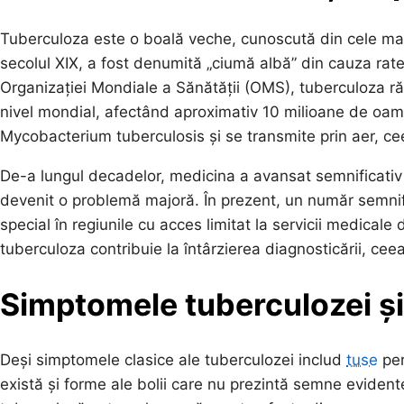
Tuberculoza este o boală veche, cunoscută din cele mai ve
secolul XIX, a fost denumită „ciumă albă” din cauza ratei 
Organizației Mondiale a Sănătății (OMS), tuberculoza ră
nivel mondial, afectând aproximativ 10 milioane de oam
Mycobacterium tuberculosis și se transmite prin aer, c
De-a lungul decadelor, medicina a avansat semnificativ 
devenit o problemă majoră. În prezent, un număr semnifi
special în regiunile cu acces limitat la servicii medicale 
tuberculoza contribuie la întârzierea diagnosticării, cee
Simptomele tuberculozei și
Deși simptomele clasice ale tuberculozei includ
tuse
per
există și forme ale bolii care nu prezintă semne eviden