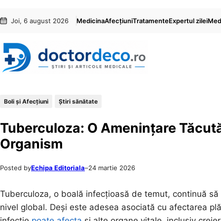
Sari
Skip
Joi, 6 august 2026
Medicina
Afecțiuni
Tratamente
Expertul zilei
Medi
la
to
conținut
content
Boli și Afecțiuni
Ştiri sănătate
Tuberculoza: O Amenințare Tăcută 
Organism
Posted by
Echipa Editoriala
–
24 martie 2026
Tuberculoza, o boală infecțioasă de temut, continuă să
nivel global. Deși este adesea asociată cu afectarea plă
infecție
poate afecta
și alte organe vitale, inclusiv creie