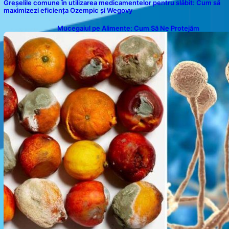
Greșelile comune în utilizarea medicamentelor pentru slăbit: Cum să
maximizezi eficiența Ozempic și Wegovy
Mucegaiul pe Alimente: Cum Să Ne Protejăm
Sănătatea?