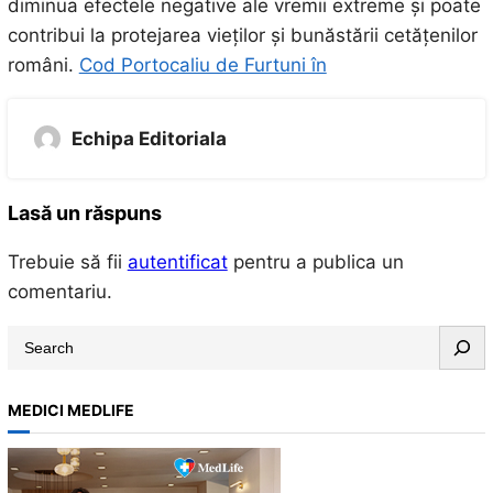
diminua efectele negative ale vremii extreme și poate
contribui la protejarea vieților și bunăstării cetățenilor
români.
Cod Portocaliu de Furtuni în
Echipa Editoriala
Lasă un răspuns
Trebuie să fii
autentificat
pentru a publica un
comentariu.
S
e
a
MEDICI MEDLIFE
r
c
h