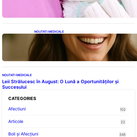
a riscurilor legate de metale toxice
NOUTATI MEDICALE
Ceaiul – Băutura care protejează inima:
Descoperiri recente despre beneficiile
consumului zilnic
NOUTATI MEDICALE
Leii Strălucesc în August: O Lună a Oportunităților și
Succesului
CATEGORIES
Afectiuni
102
Articole
22
Boli și Afecțiuni
346