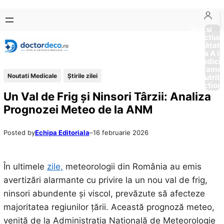
Sari
Skip
la
to
Boli si
Afectiun
conținut
content
Sănătat
de la A la
Medici
Tratame
Noutati Medicale
Știrile zilei
Nutriti
Diction
Un Val de Frig și Ninsori Târzii: Analiza
Prognozei Meteo de la ANM
Posted by
Echipa Editoriala
–
16 februarie 2026
În ultimele
zile,
meteorologii din România au emis
avertizări alarmante cu privire la un nou val de frig,
ninsori abundente și viscol, prevăzute să afecteze
majoritatea regiunilor țării. Această prognoză meteo,
venită de la Administrația Națională de Meteorologie