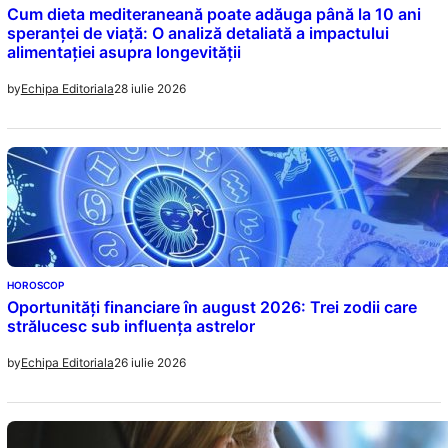
Cum dieta mediteraneană poate adăuga până la 10 ani
speranței de viață: O analiză detaliată a impactului
alimentației asupra longevității
28 iulie 2026
by
Echipa Editoriala
HOROSCOP
Oportunități financiare în august 2026: Trei zodii care
strălucesc sub influența astrelor
26 iulie 2026
by
Echipa Editoriala