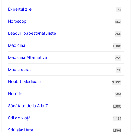
Expertul zilei
131
Horoscop
453
Leacuri babesti/naturiste
266
Medicina
1.088
Medicina Alternativa
259
Mediu curat
11
Noutati Medicale
3.993
Nutritie
584
Sănătate de la A la Z
1.680
Stil de viaţă
1.421
Ştiri sănătate
1.596