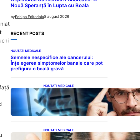
Nouă Speranță în Lupta cu Boala
8 august 2026
by
Echipa Editoriala
iniat
t
RECENT POSTS
ucni
NOUTATI MEDICALE
Semnele nespecifice ale cancerului:
Înțelegerea simptomelor banale care pot
prefigura o boală gravă
NOUTATI MEDICALE
față
Inteligența dincolo de note:
Semnele unui IQ ridicat
care nu țin de școală
și
NOUTATI MEDICALE
u
Semnele unei deficiențe de