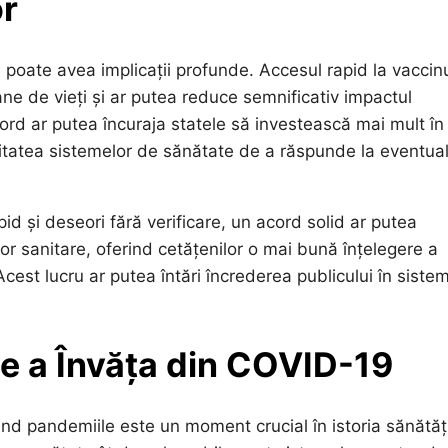
or
poate avea implicații profunde. Accesul rapid la vaccinu
ne de vieți și ar putea reduce semnificativ impactul
rd ar putea încuraja statele să investească mai mult în
citatea sistemelor de sănătate de a răspunde la eventua
apid și deseori fără verificare, un acord solid ar putea
lor sanitare, oferind cetățenilor o mai bună înțelegere a
 Acest lucru ar putea întări încrederea publicului în siste
e a Învăța din COVID-19
ind pandemiile este un moment crucial în istoria sănătăți