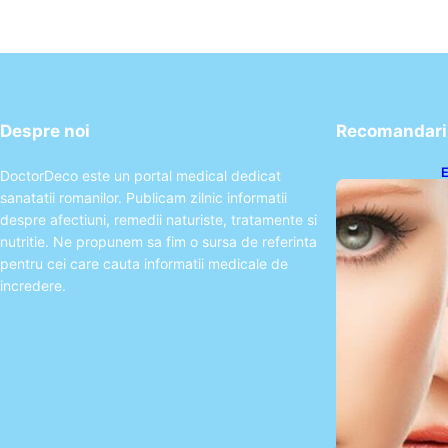
Despre noi
Recomandari 
E
DoctorDeco este un portal medical dedicat
A
sanatatii romanilor. Publicam zilnic informatii
P
despre afectiuni, remedii naturiste, tratamente si
nutritie. Ne propunem sa fim o sursa de referinta
pentru cei care cauta informatii medicale de
incredere.