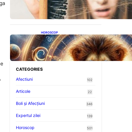
proteine: Impactul asupra
aga
sănătății tale
HOROSCOP
Portalul Leului 8/8:
Oportunități de Abundență
pentru Cinci Zodii în 2026
le
CATEGORIES
o
Afectiuni
102
Articole
22
Boli și Afecțiuni
346
Expertul zilei
139
Horoscop
501