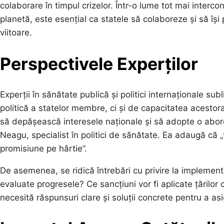
colaborare în timpul crizelor. Într-o lume tot mai inter
planetă, este esențial ca statele să colaboreze și să își
viitoare.
Perspectivele Experților
Experții în sănătate publică și politici internaționale s
politică a statelor membre, ci și de capacitatea acestora
să depășească interesele naționale și să adopte o abord
Neagu, specialist în politici de sănătate. Ea adaugă că
promisiune pe hârtie”.
De asemenea, se ridică întrebări cu privire la implement
evaluate progresele? Ce sancțiuni vor fi aplicate țărilor
necesită răspunsuri clare și soluții concrete pentru a asi