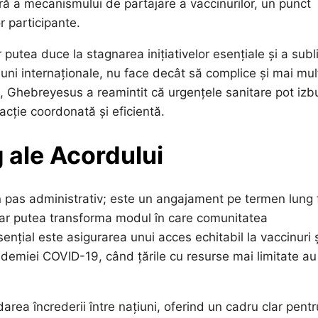
ră a mecanismului de partajare a vaccinurilor, un punct
r participante.
 putea duce la stagnarea inițiativelor esențiale și a subl
siuni internaționale, nu face decât să complice și mai mul
 Ghebreyesus a reamintit că urgențele sanitare pot izb
acție coordonată și eficientă.
 ale Acordului
 pas administrativ; este un angajament pe termen lung 
ar putea transforma modul în care comunitatea
ențial este asigurarea unui acces echitabil la vaccinuri 
demiei COVID-19, când țările cu resurse mai limitate au
rea încrederii între națiuni, oferind un cadru clar pentr