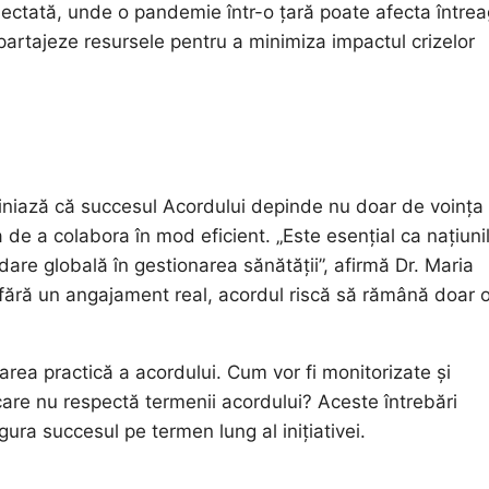
conectată, unde o pandemie într-o țară poate afecta între
 partajeze resursele pentru a minimiza impactul crizelor
ubliniază că succesul Acordului depinde nu doar de voința
 de a colabora în mod eficient. „Este esențial ca națiuni
are globală în gestionarea sănătății”, afirmă Dr. Maria
 „fără un angajament real, acordul riscă să rămână doar 
area practică a acordului. Cum vor fi monitorizate și
 care nu respectă termenii acordului? Aceste întrebări
gura succesul pe termen lung al inițiativei.