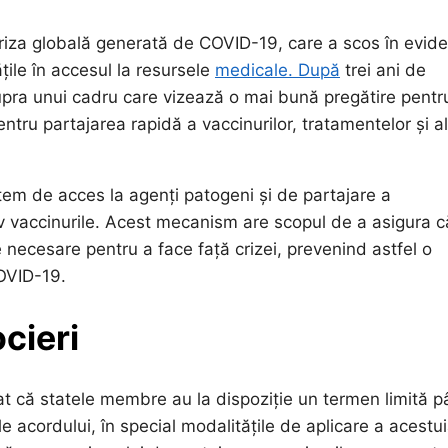
a criza globală generată de COVID-19, care a scos în evid
țile în accesul la resursele
medicale. După
trei ani de
pra unui cadru care vizează o mai bună pregătire pentr
tru partajarea rapidă a vaccinurilor, tratamentelor și al
tem de acces la agenți patogeni și de partajare a
iv vaccinurile. Acest mecanism are scopul de a asigura că
 necesare pentru a face față crizei, prevenind astfel o
COVID-19.
cieri
at că statele membre au la dispoziție un termen limită 
 acordului, în special modalitățile de aplicare a acestui