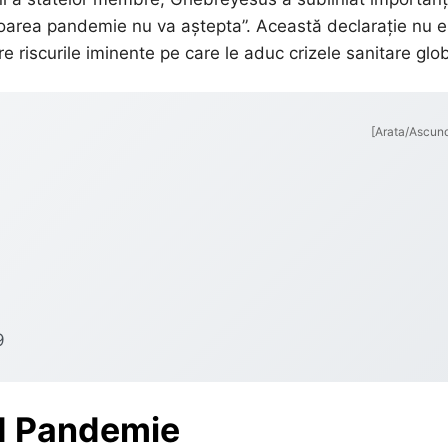
oarea pandemie nu va aștepta”. Această declarație nu e
e riscurile iminente pe care le aduc crizele sanitare glo
[Arata/Ascun
9
nd Pandemie