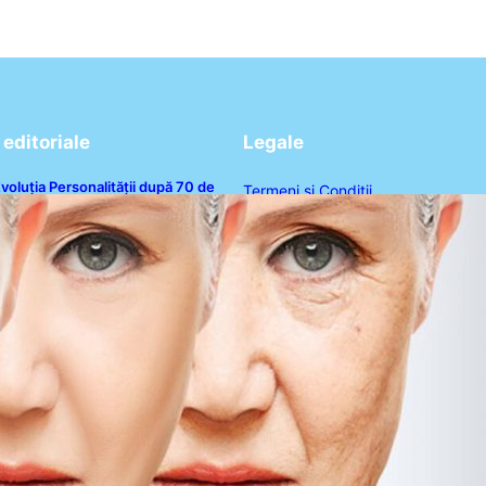
editoriale
Legale
voluția Personalității după 70 de
Termeni și Condiții
ni: Ce Revelații Ne Oferă Studiile
sihologice
Politica de Confidențialitate
Politica de Cookies
Disclaimer
Contact