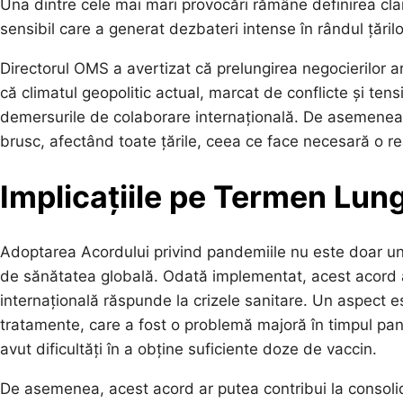
Una dintre cele mai mari provocări rămâne definirea cla
sensibil care a generat dezbateri intense în rândul țărilo
Directorul OMS a avertizat că prelungirea negocierilor ar
că climatul geopolitic actual, marcat de conflicte și ten
demersurile de colaborare internațională. De asemenea,
brusc, afectând toate țările, ceea ce face necesară o re
Implicațiile pe Termen Lung
Adoptarea Acordului privind pandemiile nu este doar un
de sănătatea globală. Odată implementat, acest acord 
internațională răspunde la crizele sanitare. Un aspect es
tratamente, care a fost o problemă majoră în timpul pan
avut dificultăți în a obține suficiente doze de vaccin.
De asemenea, acest acord ar putea contribui la consolida