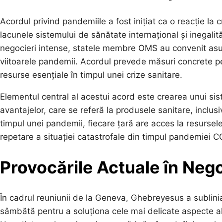
Acordul privind pandemiile a fost inițiat ca o reacție l
lacunele sistemului de sănătate internațional și inegalită
negocieri intense, statele membre OMS au convenit asu
viitoarele pandemii. Acordul prevede măsuri concrete pen
resurse esențiale în timpul unei crize sanitare.
Elementul central al acestui acord este crearea unui sis
avantajelor, care se referă la produsele sanitare, inclus
timpul unei pandemii, fiecare țară are acces la resursele
repetare a situației catastrofale din timpul pandemiei 
Provocările Actuale în Nego
În cadrul reuniunii de la Geneva, Ghebreyesus a sublini
sâmbătă pentru a soluționa cele mai delicate aspecte ale