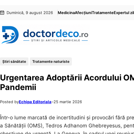
Sari
Skip
Duminică, 9 august 2026
Medicina
Afecțiuni
Tratamente
Expertul zil
la
to
conținut
content
Ştiri sănătate
Tratamente naturiste
Urgentarea Adoptării Acordului OMS
Pandemii
Posted by
Echipa Editoriala
–
25 martie 2026
Într-o lume marcată de incertitudini și provocări fără pr
a Sănătății (OMS), Tedros Adhanom Ghebreyesus, pentru
chestiune de urgență. La Geneva, în cadrul unei reuniu