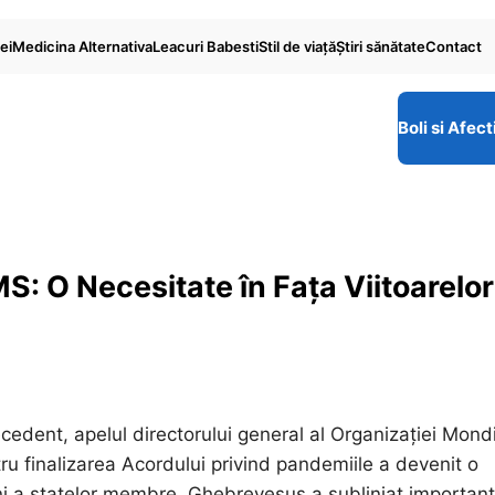
ei
Medicina Alternativa
Leacuri Babesti
Stil de viaţă
Ştiri sănătate
Contact
Boli si Afect
: O Necesitate în Fața Viitoarelor
ecedent, apelul directorului general al Organizației Mond
 finalizarea Acordului privind pandemiile a devenit o
ni a statelor membre, Ghebreyesus a subliniat importan