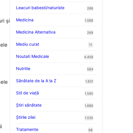
Leacuri babesti/naturiste
266
Medicina
ri și
1.088
Medicina Alternativa
269
Mediu curat
lele
11
Noutati Medicale
4.458
Nutritie
584
Sănătate de la A la Z
mele
1.831
Stil de viaţă
1.560
Ştiri sănătate
1.686
Știrile zilei
1.035
i
Tratamente
68