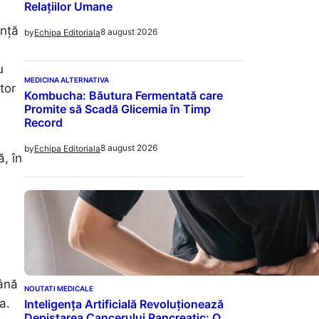
Relațiilor Umane
ență
8 august 2026
by
Echipa Editoriala
u
MEDICINA ALTERNATIVA
tor
Kombucha: Băutura Fermentată care
Promite să Scadă Glicemia în Timp
Record
8 august 2026
by
Echipa Editoriala
, în
până
NOUTATI MEDICALE
a.
Inteligența Artificială Revoluționează
Depistarea Cancerului Pancreatic: O