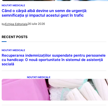
NOUTATI MEDICALE
Când o cârpă albă devine un semn de urgență:
semnificația și impactul acestui gest în trafic
26 iulie 2026
by
Echipa Editoriala
RECENT POSTS
NOUTATI MEDICALE
Recuperarea indemnizațiilor suspendate pentru persoanele
cu handicap: O nouă oportunitate în sistemul de asistență
socială
NOUTATI MEDICALE
Tampoanele menstruale: O analiză profundă
a riscurilor legate de metale toxice