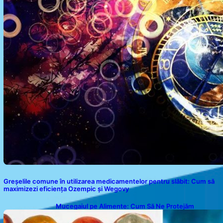
Greșelile comune în utilizarea medicamentelor pentru slăbit: Cum să
maximizezi eficiența Ozempic și Wegovy
Mucegaiul pe Alimente: Cum Să Ne Protejăm
Sănătatea?