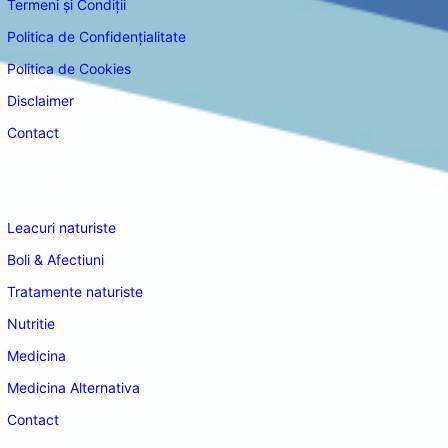
Termeni și Condiții
Politica de Confidențialitate
Politica de Cookies
Disclaimer
Contact
Navigare
Leacuri naturiste
Boli & Afectiuni
Tratamente naturiste
Nutritie
Medicina
Medicina Alternativa
Contact