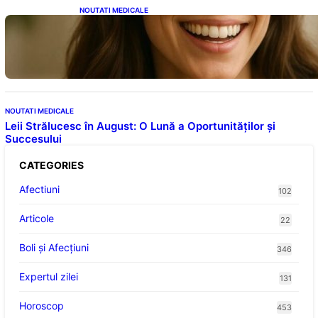
NOUTATI MEDICALE
Ceaiul – Băutura care protejează inima:
Descoperiri recente despre beneficiile
consumului zilnic
NOUTATI MEDICALE
Leii Strălucesc în August: O Lună a Oportunităților și
Succesului
CATEGORIES
Afectiuni
102
Articole
22
Boli și Afecțiuni
346
Expertul zilei
131
Horoscop
453