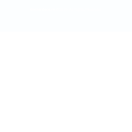
doctordeco.ro
©2026. All Rights Reserved.