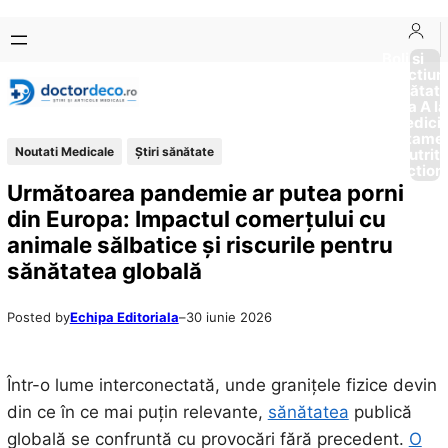
Sari
Skip
la
to
Boli si
Afectiun
conținut
content
Sănătat
de la A la
Medici
Tratame
Noutati Medicale
Ştiri sănătate
Nutriti
Diction
Următoarea pandemie ar putea porni
din Europa: Impactul comerțului cu
animale sălbatice și riscurile pentru
sănătatea globală
Posted by
Echipa Editoriala
–
30 iunie 2026
Într-o lume interconectată, unde granițele fizice devin
din ce în ce mai puțin relevante,
sănătatea
publică
globală se confruntă cu provocări fără precedent.
O