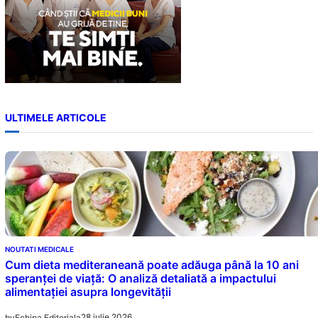
ULTIMELE ARTICOLE
NOUTATI MEDICALE
Cum dieta mediteraneană poate adăuga până la 10 ani
speranței de viață: O analiză detaliată a impactului
alimentației asupra longevității
28 iulie 2026
by
Echipa Editoriala