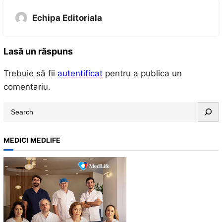
Echipa Editoriala
Lasă un răspuns
Trebuie să fii
autentificat
pentru a publica un
comentariu.
S
e
a
MEDICI MEDLIFE
r
c
h