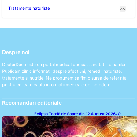
Tratamente naturiste
277
Despre noi
DoctorDeco este un portal medical dedicat sanatatii romanilor.
Publicam zilnic informatii despre afectiuni, remedii naturiste,
tratamente si nutritie. Ne propunem sa fim o sursa de referinta
pentru cei care cauta informatii medicale de incredere.
Recomandari editoriale
Eclipsa Totală de Soare din 12 August 2026: O
Analiză a Impactului asupra Trei Zodii și a Ciclului de
18 Ani