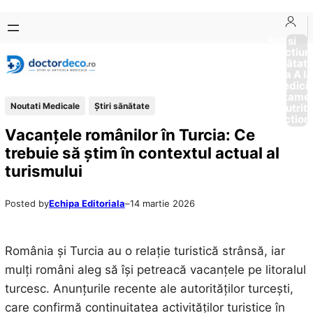
Sari
Skip
la
to
Boli si
Afectiun
conținut
content
Sănătat
de la A la
Medici
Tratame
Noutati Medicale
Ştiri sănătate
Nutriti
Diction
Vacanțele românilor în Turcia: Ce
trebuie să știm în contextul actual al
turismului
Posted by
Echipa Editoriala
–
14 martie 2026
România și Turcia au o relație turistică strânsă, iar
mulți români aleg să își petreacă vacanțele pe litoralul
turcesc. Anunțurile recente ale autorităților turcești,
care confirmă continuitatea activităților turistice în