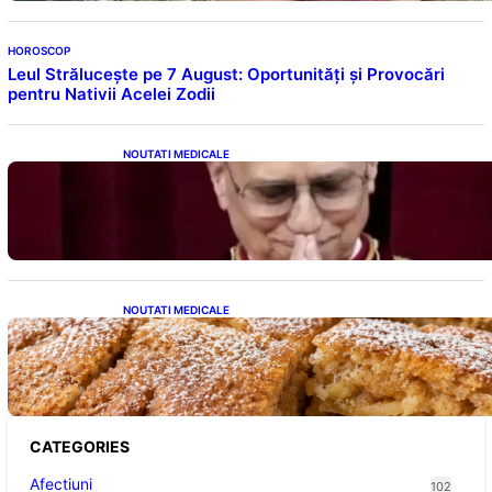
HOROSCOP
Leul Strălucește pe 7 August: Oportunități și Provocări
pentru Nativii Acelei Zodii
NOUTATI MEDICALE
Descoperiri Revoluționare: Originile Papei
Leon al XIV-lea și Legăturile Sale Cu Cuba
NOUTATI MEDICALE
Prăjitură de post cu mere și scorțișoară: O
Delicatesă Dulce pentru Postul Adormirii
Maicii Domnului
CATEGORIES
Afectiuni
102