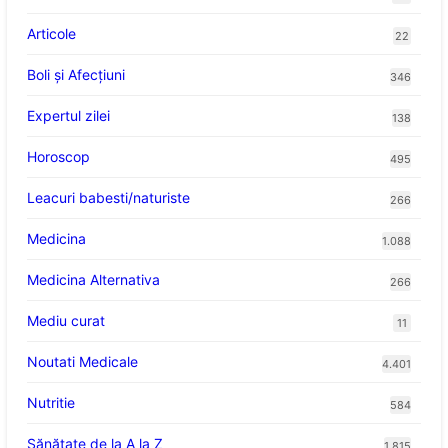
Articole
22
Boli și Afecțiuni
346
Expertul zilei
138
Horoscop
495
Leacuri babesti/naturiste
266
Medicina
1.088
Medicina Alternativa
266
Mediu curat
11
Noutati Medicale
4.401
Nutritie
584
Sănătate de la A la Z
1.815