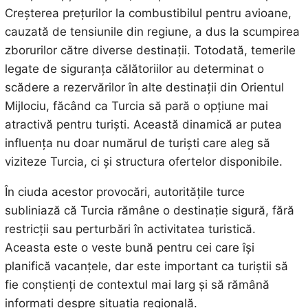
Creșterea prețurilor la combustibilul pentru avioane,
cauzată de tensiunile din regiune, a dus la scumpirea
zborurilor către diverse destinații. Totodată, temerile
legate de siguranța călătoriilor au determinat o
scădere a rezervărilor în alte destinații din Orientul
Mijlociu, făcând ca Turcia să pară o opțiune mai
atractivă pentru turiști. Această dinamică ar putea
influența nu doar numărul de turiști care aleg să
viziteze Turcia, ci și structura ofertelor disponibile.
În ciuda acestor provocări, autoritățile turce
subliniază că Turcia rămâne o destinație sigură, fără
restricții sau perturbări în activitatea turistică.
Aceasta este o veste bună pentru cei care își
planifică vacanțele, dar este important ca turiștii să
fie conștienți de contextul mai larg și să rămână
informați despre situația regională.