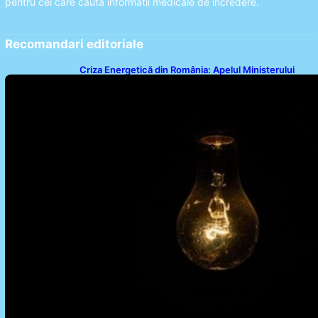
pentru cei care cauta informatii medicale de incredere.
Recomandari editoriale
Criza Energetică din România: Apelul Ministerului
Energiei și Impactul Asupra Cetățenilor