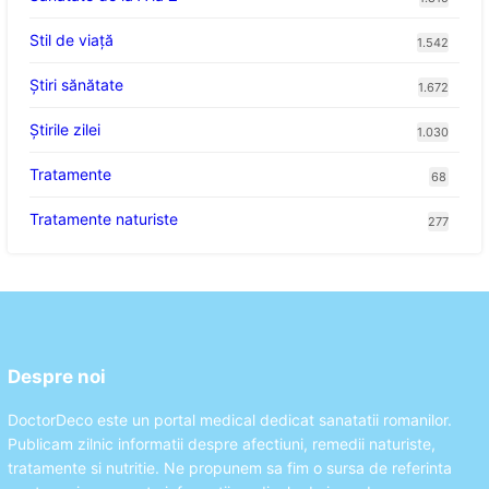
Stil de viaţă
1.542
Ştiri sănătate
1.672
Știrile zilei
1.030
Tratamente
68
Tratamente naturiste
277
Despre noi
DoctorDeco este un portal medical dedicat sanatatii romanilor.
Publicam zilnic informatii despre afectiuni, remedii naturiste,
tratamente si nutritie. Ne propunem sa fim o sursa de referinta