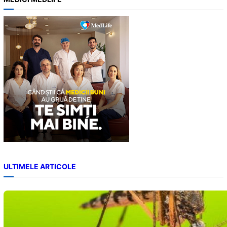
r
c
h
ULTIMELE ARTICOLE