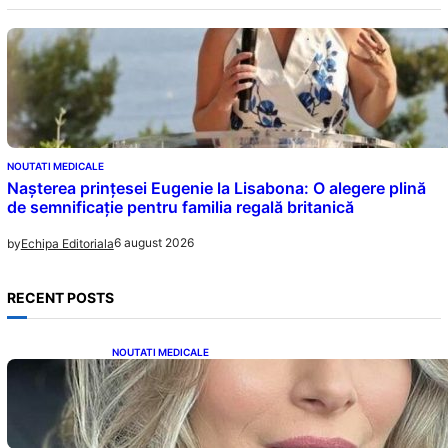
NOUTATI MEDICALE
Nașterea prințesei Eugenie la Lisabona: O alegere plină
de semnificație pentru familia regală britanică
6 august 2026
by
Echipa Editoriala
RECENT POSTS
NOUTATI MEDICALE
Laura Cosoi și Povestea Maternității: O
Călătorie Plină de Dragoste și Provocări