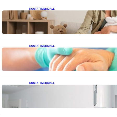
NOUTATI MEDICALE
Compararea pompelor de sân electrice și
manuale: Alegerea ideală pentru mamele
moderne
NOUTATI MEDICALE
Ghid complet pentru operația gratuită a
mâinii în sistemul public de sănătate: pași,
avantaje și recuperare
NOUTATI MEDICALE
Siguranța Detectorilor de Mișcare: Ce
Trebuie Să Știi Despre Tehnologia de
Securitate