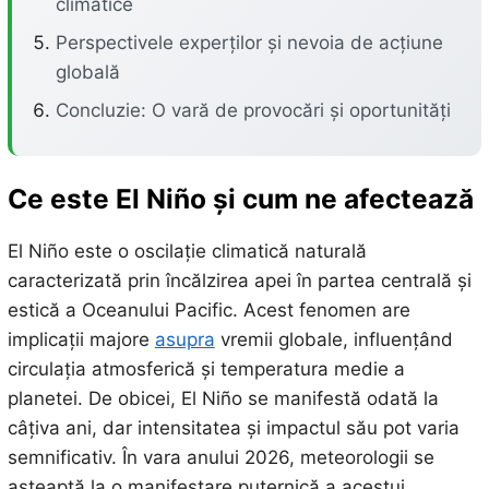
climatice
Perspectivele experților și nevoia de acțiune
globală
Concluzie: O vară de provocări și oportunități
Ce este El Niño și cum ne afectează
El Niño este o oscilație climatică naturală
caracterizată prin încălzirea apei în partea centrală și
estică a Oceanului Pacific. Acest fenomen are
implicații majore
asupra
vremii globale, influențând
circulația atmosferică și temperatura medie a
planetei. De obicei, El Niño se manifestă odată la
câțiva ani, dar intensitatea și impactul său pot varia
semnificativ. În vara anului 2026, meteorologii se
așteaptă la o manifestare puternică a acestui