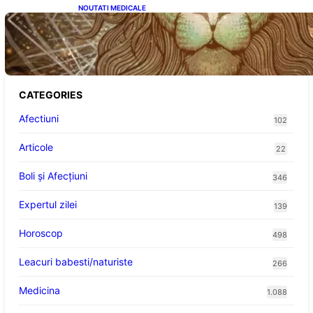
NOUTATI MEDICALE
Energia Portalului 8:8:8: O Fereastră
Cosmică pentru Transformări în Viața Ta
CATEGORIES
Afectiuni
102
Articole
22
Boli și Afecțiuni
346
Expertul zilei
139
Horoscop
498
Leacuri babesti/naturiste
266
Medicina
1.088