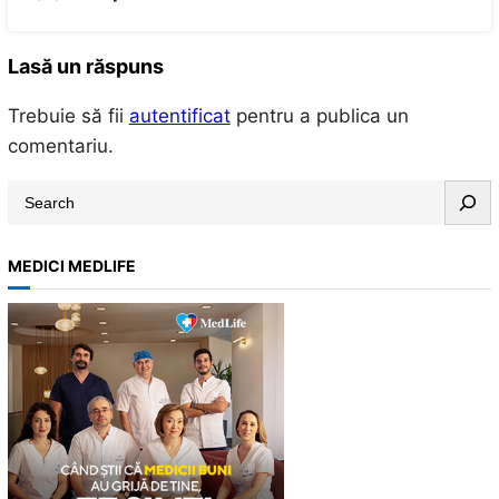
Lasă un răspuns
Trebuie să fii
autentificat
pentru a publica un
comentariu.
S
e
a
MEDICI MEDLIFE
r
c
h