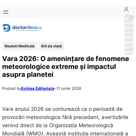
Sari
Skip
la
to
Boli si
Afectiun
conținut
content
Sănătat
de la A la
Medici
Tratame
Noutati Medicale
Stil de viaţă
Nutriti
Diction
Vara 2026: O amenințare de fenomene
meteorologice extreme și impactul
asupra planetei
Posted by
Echipa Editoriala
–
11 iunie 2026
Vara anului 2026 se conturează ca o perioadă de
provocări meteorologice fără precedent, avertizările
venind direct de la Organizația Meteorologică
Mondială (WMO). Această instituție internațională a