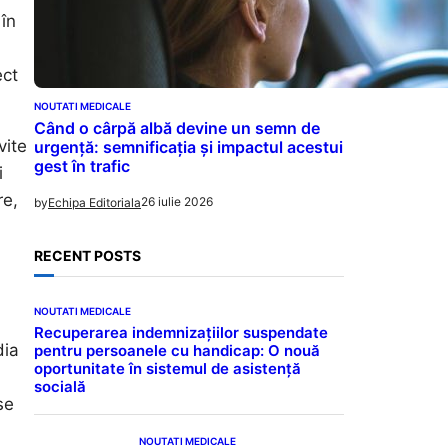
 în
ect
NOUTATI MEDICALE
Când o cârpă albă devine un semn de
vite
urgență: semnificația și impactul acestui
gest în trafic
i
re,
26 iulie 2026
by
Echipa Editoriala
RECENT POSTS
NOUTATI MEDICALE
Recuperarea indemnizațiilor suspendate
dia
pentru persoanele cu handicap: O nouă
oportunitate în sistemul de asistență
socială
se
NOUTATI MEDICALE