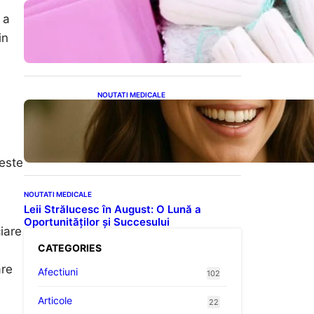
Tampoanele menstruale: O
 a
analiză profundă a riscurilor
legate de metale toxice
in
NOUTATI MEDICALE
Ceaiul – Băutura care
protejează inima:
Descoperiri recente despre
beneficiile consumului zilnic
 este
NOUTATI MEDICALE
Leii Strălucesc în August: O Lună a
Oportunităților și Succesului
iare
CATEGORIES
are
Afectiuni
102
Articole
22