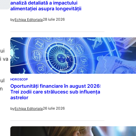
analiză detaliată a impactului
alimentației asupra longevității
28 iulie 2026
by
Echipa Editoriala
ui
i va
HOROSCOP
ul
Oportunități financiare în august 2026:
in
Trei zodii care strălucesc sub influența
astrelor
26 iulie 2026
by
Echipa Editoriala