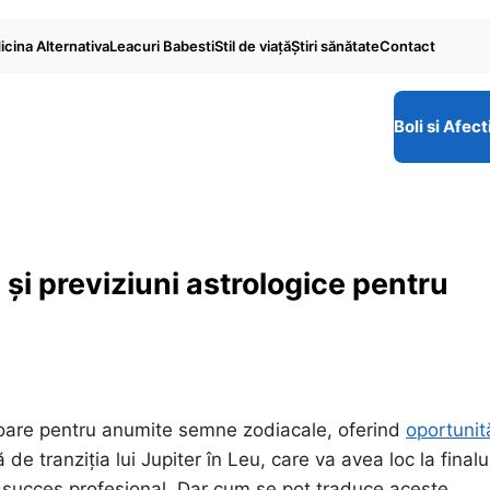
cina Alternativa
Leacuri Babesti
Stil de viaţă
Ştiri sănătate
Contact
Boli si Afect
 și previziuni astrologice pentru
toare pentru anumite semne zodiacale, oferind
oportunit
e tranziția lui Jupiter în Leu, care va avea loc la finalu
i succes profesional. Dar cum se pot traduce aceste