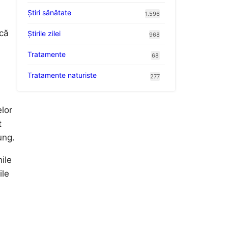
Ştiri sănătate
1.596
 că
Știrile zilei
968
Tratamente
68
Tratamente naturiste
277
lor
t
ung.
nile
ile