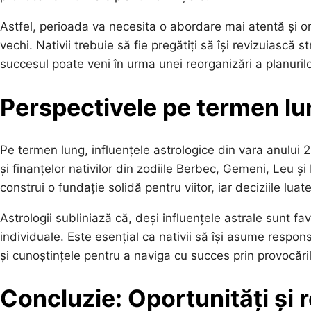
Astfel, perioada va necesita o abordare mai atentă și o
vechi. Nativii trebuie să fie pregătiți să își revizuiască 
succesul poate veni în urma unei reorganizări a planurilo
Perspectivele pe termen lu
Pe termen lung, influențele astrologice din vara anului 
și finanțelor nativilor din zodiile Berbec, Gemeni, Leu ș
construi o fundație solidă pentru viitor, iar deciziile lu
Astrologii subliniază că, deși influențele astrale sunt fa
individuale. Este esențial ca nativii să își asume responsa
și cunoștințele pentru a naviga cu succes prin provocări
Concluzie: Oportunități și 