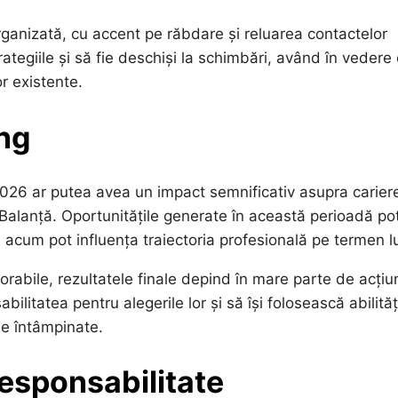
rganizată, cu accent pe răbdare și reluarea contactelor
strategiile și să fie deschiși la schimbări, având în vedere
r existente.
ng
2026 ar putea avea un impact semnificativ asupra cariere
i Balanță. Oportunitățile generate în această perioadă po
ate acum pot influența traiectoria profesională pe termen l
vorabile, rezultatele finale depind în mare parte de acțiu
bilitatea pentru alegerile lor și să își folosească abilităț
le întâmpinate.
responsabilitate