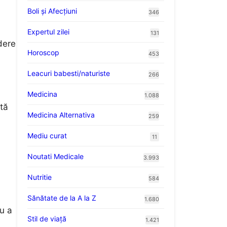
Boli și Afecțiuni
346
Expertul zilei
131
dere
Horoscop
453
Leacuri babesti/naturiste
266
Medicina
1.088
stă
Medicina Alternativa
259
Mediu curat
11
Noutati Medicale
3.993
Nutritie
584
Sănătate de la A la Z
1.680
ru a
Stil de viaţă
1.421