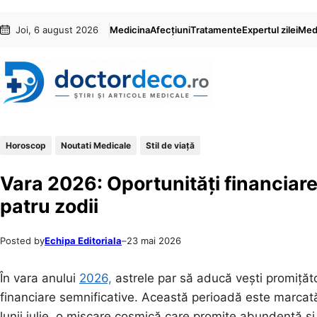
Sari
Skip
Joi, 6 august 2026
Medicina
Afecțiuni
Tratamente
Expertul zilei
Medi
la
to
conținut
content
Horoscop
Noutati Medicale
Stil de viaţă
Vara 2026: Oportunități financiare
patru zodii
Posted by
Echipa Editoriala
–
23 mai 2026
În vara anului
2026,
astrele par să aducă vești promiță
financiare semnificative. Această perioadă este marcată d
lunii iulie, o mișcare cosmică care promite abundență ș