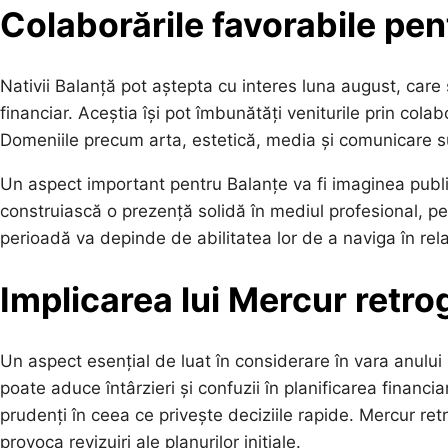
Colaborările favorabile pen
Nativii Balanță pot aștepta cu interes luna august, care
financiar. Aceștia își pot îmbunătăți veniturile prin cola
Domeniile precum arta, estetică, media și comunicare su
Un aspect important pentru Balanțe va fi imaginea public
construiască o prezență solidă în mediul profesional, pe
perioadă va depinde de abilitatea lor de a naviga în rela
Implicarea lui Mercur retro
Un aspect esențial de luat în considerare în vara anului 
poate aduce întârzieri și confuzii în planificarea financiar
prudenți în ceea ce privește deciziile rapide. Mercur re
provoca revizuiri ale planurilor inițiale.