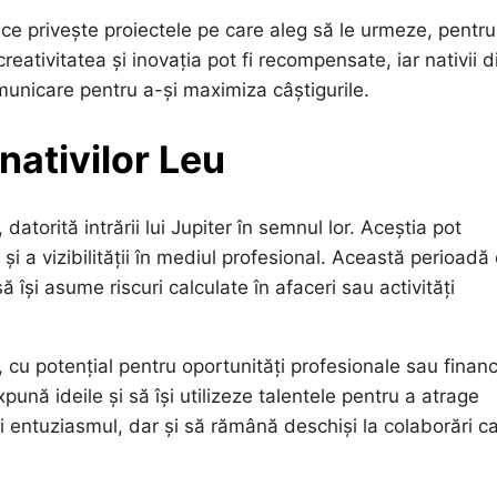
a ce privește proiectele pe care aleg să le urmeze, pentru
eativitatea și inovația pot fi recompensate, iar nativii d
omunicare pentru a-și maximiza câștigurile.
nativilor Leu
 datorită intrării lui Jupiter în semnul lor. Aceștia pot
și a vizibilității în mediul profesional. Această perioadă
să își asume riscuri calculate în afaceri sau activități
, cu potențial pentru oportunități profesionale sau financ
xpună ideile și să își utilizeze talentele pentru a atrage
și entuziasmul, dar și să rămână deschiși la colaborări c