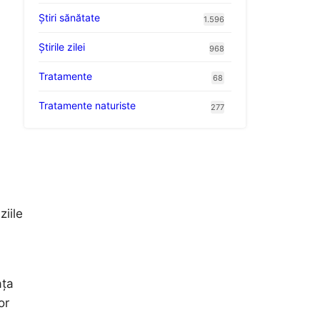
Ştiri sănătate
1.596
Știrile zilei
968
Tratamente
68
Tratamente naturiste
277
ziile
ața
or