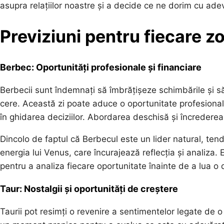
asupra relațiilor noastre și a decide ce ne dorim cu adev
Previziuni pentru fiecare z
Berbec: Oportunități profesionale și financiare
Berbecii sunt îndemnați să îmbrățișeze schimbările și să
cere. Această zi poate aduce o oportunitate profesională 
în ghidarea deciziilor. Abordarea deschisă și încrederea 
Dincolo de faptul că Berbecul este un lider natural, ten
energia lui Venus, care încurajează reflecția și analiza.
pentru a analiza fiecare oportunitate înainte de a lua o d
Taur: Nostalgii și oportunități de creștere
Taurii pot resimți o revenire a sentimentelor legate de 