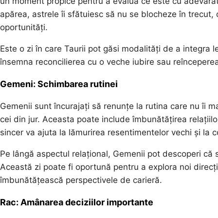
un moment propice pentru a evalua ce este cu adevărat val
apărea, astrele îi sfătuiesc să nu se blocheze în trecut,
oportunități.
Este o zi în care Taurii pot găsi modalități de a integra le
însemna reconcilierea cu o veche iubire sau reînceperea
Gemeni: Schimbarea rutinei
Gemenii sunt încurajați să renunțe la rutina care nu îi m
cei din jur. Aceasta poate include îmbunătățirea relațiil
sincer va ajuta la lămurirea resentimentelor vechi și la c
Pe lângă aspectul relațional, Gemenii pot descoperi că sc
Această zi poate fi oportună pentru a explora noi direcți
îmbunătățească perspectivele de carieră.
Rac: Amânarea deciziilor importante