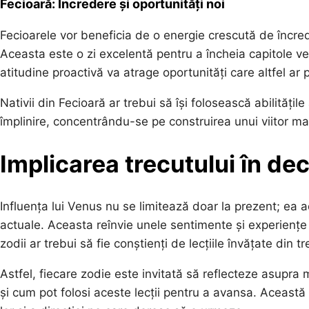
Fecioară: Încredere și oportunități noi
Fecioarele vor beneficia de o energie crescută de încred
Aceasta este o zi excelentă pentru a încheia capitole vec
atitudine proactivă va atrage oportunități care altfel ar p
Nativii din Fecioară ar trebui să își folosească abilități
împlinire, concentrându-se pe construirea unui viitor mai
Implicarea trecutului în dec
Influența lui Venus nu se limitează doar la prezent; ea ad
actuale. Aceasta reînvie unele sentimente și experiențe car
zodii ar trebui să fie conștienți de lecțiile învățate din t
Astfel, fiecare zodie este invitată să reflecteze asupra
și cum pot folosi aceste lecții pentru a avansa. Această