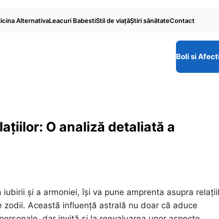
cina Alternativa
Leacuri Babesti
Stil de viaţă
Ştiri sănătate
Contact
Boli si Afect
ațiilor: O analiză detaliată a
birii și a armoniei, își va pune amprenta asupra relații
e zodii. Această influență astrală nu doar că aduce
 personale, dar invită și la reevaluarea unor aspecte