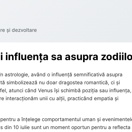
re și dezvoltare
i influența sa asupra zodiil
 în astrologie, având o influență semnificativă asupra
anetă simbolizează nu doar dragostea romantică, ci și
tfel, atunci când Venus își schimbă poziția sau influența,
 interacționăm unii cu alții, practicând empatia și
hid pentru a înțelege comportamentul uman și evenimentel
nus din 10 iulie sunt un moment oportun pentru a reflecta