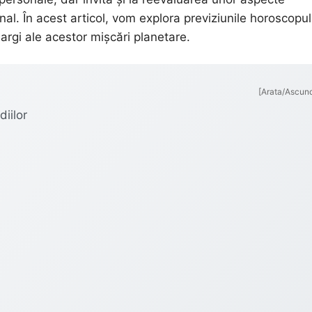
onal. În acest articol, vom explora previziunile horoscopul
largi ale acestor mișcări planetare.
[Arata/Ascun
diilor