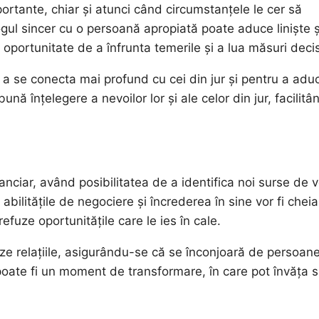
ortante, chiar și atunci când circumstanțele le cer să
ogul sincer cu o persoană apropiată poate aduce liniște ș
o oportunitate de a înfrunta temerile și a lua măsuri deci
u a se conecta mai profund cu cei din jur și pentru a adu
ună înțelegere a nevoilor lor și ale celor din jur, facilitâ
anciar, având posibilitatea de a identifica noi surse de v
 abilitățile de negociere și încrederea în sine vor fi cheia
efuze oportunitățile care le ies în cale.
ueze relațiile, asigurându-se că se înconjoară de persoan
 poate fi un moment de transformare, în care pot învăța s