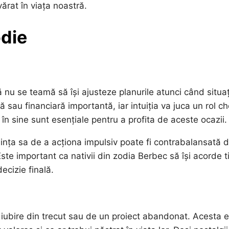
ărat în viața noastră.
odie
 nu se teamă să își ajusteze planurile atunci când situaț
sau financiară importantă, iar intuiția va juca un rol ch
în sine sunt esențiale pentru a profita de aceste ocazii.
dința sa de a acționa impulsiv poate fi contrabalansată 
 Este important ca nativii din zodia Berbec să își acorde 
ecizie finală.
o iubire din trecut sau de un proiect abandonat. Acesta 