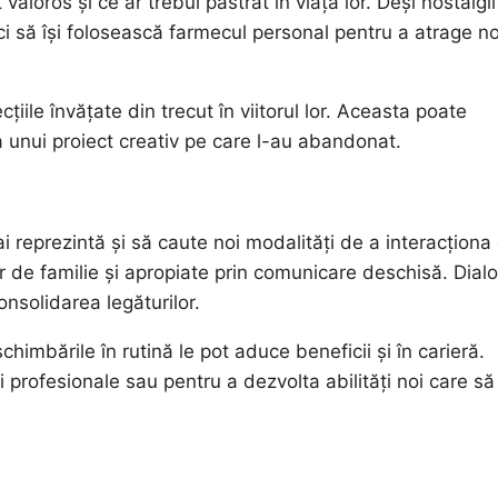
oros și ce ar trebui păstrat în viața lor. Deși nostalgii
 ci să își folosească farmecul personal pentru a atrage no
cțiile învățate din trecut în viitorul lor. Aceasta poate
 unui proiect creativ pe care l-au abandonat.
ai reprezintă și să caute noi modalități de a interacționa
or de familie și apropiate prin comunicare deschisă. Dial
onsolidarea legăturilor.
himbările în rutină le pot aduce beneficii și în carieră.
i profesionale sau pentru a dezvolta abilități noi care să