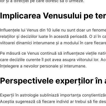
lor și a direcției pe care doresc să o urmeze.
Implicarea Venusului pe te
Influențele lui Venus din 10 iulie nu sunt doar un feno
relațiilor și deciziilor luate în această perioadă. O zi î
viitoarei dinamici interumane și a modului în care fiecare z
Pe măsură ce Venus continuă să influențeze viețile nativi
care deciziile curente îl pot avea asupra viitorului lor. 
înțelegere a nevoilor personale și interumane.
Perspectivele experților în 
Experții în astrologie subliniază importanța conștientizăr
Aceștia sugerează că fiecare individ ar trebui să fie des