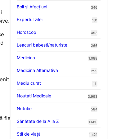
Boli și Afecțiuni
346
i
Expertul zilei
sive.
131
Horoscop
453
ce
nd
Leacuri babesti/naturiste
266
Medicina
1.088
Medicina Alternativa
259
enit
Mediu curat
11
Noutati Medicale
3.993
Nutritie
e
584
ă fie
Sănătate de la A la Z
1.680
Stil de viaţă
1.421