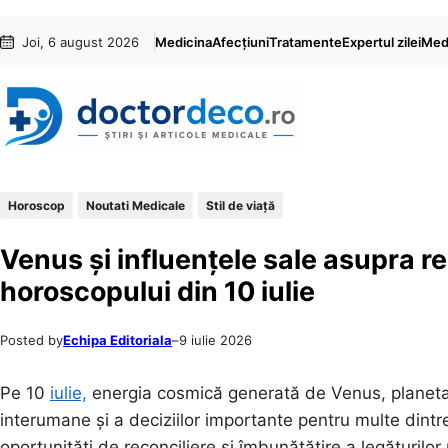
Sari
Skip
Joi, 6 august 2026
Medicina
Afecțiuni
Tratamente
Expertul zilei
Medi
la
to
conținut
content
Horoscop
Noutati Medicale
Stil de viaţă
Venus și influențele sale asupra rel
horoscopului din 10 iulie
Posted by
Echipa Editoriala
–
9 iulie 2026
Pe 10
iulie,
energia cosmică generată de Venus, planeta iu
interumane și a deciziilor importante pentru multe dintr
oportunități de reconciliere și îmbunătățire a legăturilor