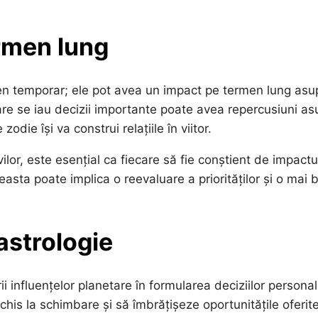
rmen lung
men temporar; ele pot avea un impact pe termen lung asu
n care se iau decizii importante poate avea repercusiuni a
odie își va construi relațiile în viitor.
lor, este esențial ca fiecare să fie conștient de impactu
Aceasta poate implica o reevaluare a priorităților și o mai
astrologie
ii influențelor planetare în formularea deciziilor personal
chis la schimbare și să îmbrățișeze oportunitățile oferit