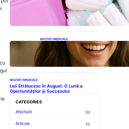
 pot
Tampoanele menstruale: O
i
analiză profundă a riscurilor
legate de metale toxice
NOUTATI MEDICALE
Ceaiul – Băutura care
protejează inima:
Descoperiri recente despre
beneficiile consumului zilnic
 cu
ogul
NOUTATI MEDICALE
Leii Strălucesc în August: O Lună a
Oportunităților și Succesului
 le
CATEGORIES
Afectiuni
102
Articole
22