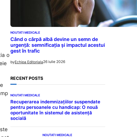
NOUTATI MEDICALE
Când o cârpă albă devine un semn de
urgență: semnificația și impactul acestui
gest în trafic
ia o
26 iulie 2026
by
Echipa Editoriala
eie
RECENT POSTS
de
timp
NOUTATI MEDICALE
Recuperarea indemnizațiilor suspendate
pentru persoanele cu handicap: O nouă
oportunitate în sistemul de asistență
socială
este
NOUTATI MEDICALE