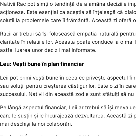
Nativii Rac pot simți o tendință de a amâna deciziile imp
acționeze. Este esențial ca aceștia să înțeleagă că dial
soluții la problemele care îi frământă. Această zi oferă 
Racii ar trebui să își folosească empatia naturală pentr
claritate în relațiile lor. Aceasta poate conduce la o mai b
astfel luarea unor decizii mai informate.
Leu: Vești bune în plan financiar
Leii pot primi vești bune în ceea ce privește aspectul fin
sau soluții pentru creșterea câștigurilor. Este o zi în care
succesului. Nativii din această zodie sunt sfătuiți să nu r
Pe lângă aspectul financiar, Leii ar trebui să își reeval
care le susțin și le încurajează dezvoltarea. Această zi
mai deschiși la noi colaborări.