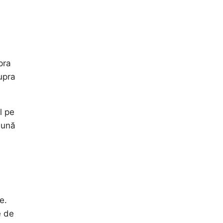
pra
supra
l pe
 bună
e.
e de