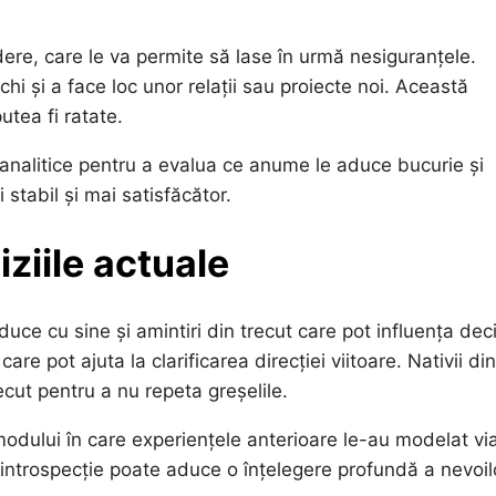
ere, care le va permite să lase în urmă nesiguranțele.
hi și a face loc unor relații sau proiecte noi. Această
utea fi ratate.
le analitice pentru a evalua ce anume le aduce bucurie și
 stabil și mai satisfăcător.
iziile actuale
uce cu sine și amintiri din trecut care pot influența deci
e pot ajuta la clarificarea direcției viitoare. Nativii din
recut pentru a nu repeta greșelile.
 modului în care experiențele anterioare le-au modelat vi
 introspecție poate aduce o înțelegere profundă a nevoil