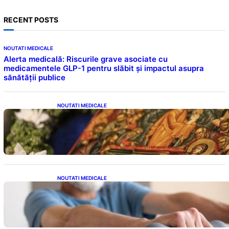
RECENT POSTS
NOUTATI MEDICALE
Alerta medicală: Riscurile grave asociate cu
medicamentele GLP-1 pentru slăbit și impactul asupra
sănătății publice
NOUTATI MEDICALE
Postul Adormirii Maicii Domnului: Tradiții,
Superstiții și Implicații Spiritualitate în 2026
NOUTATI MEDICALE
Îmbunătățirea sănătății cardiovasculare:
Patru exerciții simple pentru reducerea
tensiunii arteriale la domiciliu