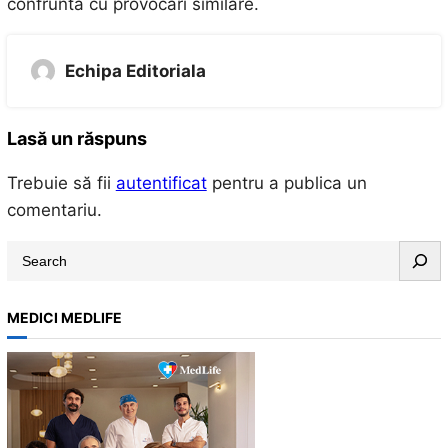
confruntă cu provocări similare.
Echipa Editoriala
Lasă un răspuns
Trebuie să fii
autentificat
pentru a publica un
comentariu.
S
e
a
MEDICI MEDLIFE
r
c
h