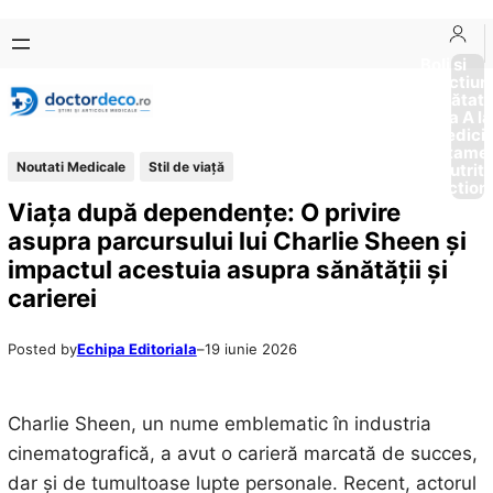
Sari
Skip
la
to
Boli si
Afectiun
conținut
content
Sănătat
de la A la
Medici
Tratame
Noutati Medicale
Stil de viaţă
Nutriti
Diction
Viața după dependențe: O privire
asupra parcursului lui Charlie Sheen și
impactul acestuia asupra sănătății și
carierei
Posted by
Echipa Editoriala
–
19 iunie 2026
Charlie Sheen, un nume emblematic în industria
cinematografică, a avut o carieră marcată de succes,
dar și de tumultoase lupte personale. Recent, actorul