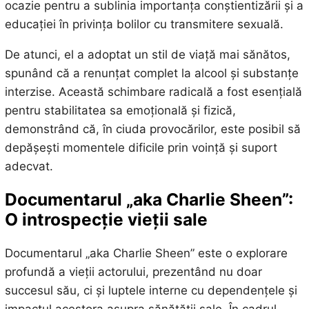
ocazie pentru a sublinia importanța conștientizării și a
educației în privința bolilor cu transmitere sexuală.
De atunci, el a adoptat un stil de viață mai sănătos,
spunând că a renunțat complet la alcool și substanțe
interzise. Această schimbare radicală a fost esențială
pentru stabilitatea sa emoțională și fizică,
demonstrând că, în ciuda provocărilor, este posibil să
depășești momentele dificile prin voință și suport
adecvat.
Documentarul „aka Charlie Sheen”:
O introspecție
vieții sale
Documentarul „aka Charlie Sheen” este o explorare
profundă a vieții actorului, prezentând nu doar
succesul său, ci și luptele interne cu dependențele și
impactul acestora asupra sănătății sale. În cadrul