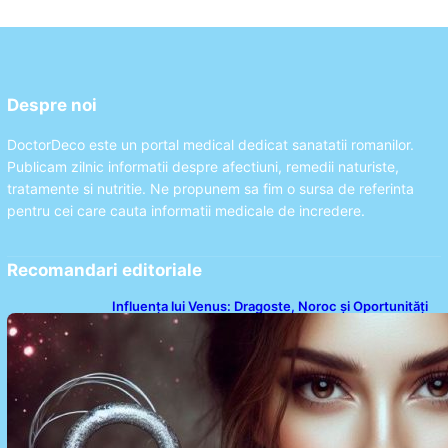
Despre noi
DoctorDeco este un portal medical dedicat sanatatii romanilor.
Publicam zilnic informatii despre afectiuni, remedii naturiste,
tratamente si nutritie. Ne propunem sa fim o sursa de referinta
pentru cei care cauta informatii medicale de incredere.
Recomandari editoriale
Influența lui Venus: Dragoste, Noroc și Oportunități
pentru Tauri și Balanțe în Weekendul 8-9 August