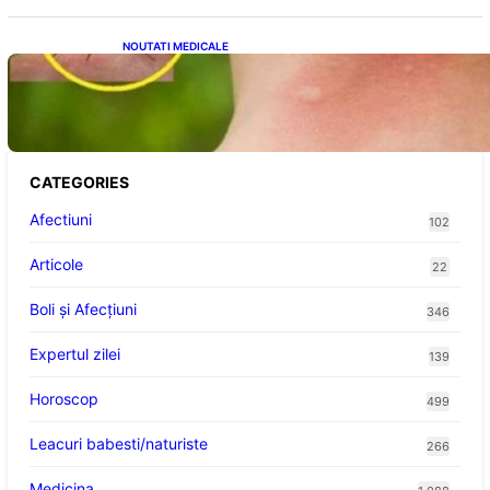
NOUTATI MEDICALE
Cum bacteriile pielii influențează atracția
țânțarilor: O nouă viziune asupra alegerii
victimelor
CATEGORIES
Afectiuni
102
Articole
22
Boli și Afecțiuni
346
Expertul zilei
139
Horoscop
499
Leacuri babesti/naturiste
266
Medicina