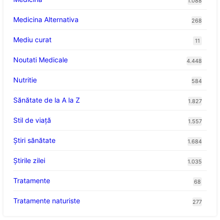
1.088
Medicina Alternativa
268
Mediu curat
11
Noutati Medicale
4.448
Nutritie
584
Sănătate de la A la Z
1.827
Stil de viaţă
1.557
Ştiri sănătate
1.684
Știrile zilei
1.035
Tratamente
68
Tratamente naturiste
277