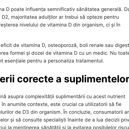
na D poate influența semnificativ sănătatea generală. D
i D2, majoritatea adulților ar trebui să opteze pentru
eșterea nivelului de vitamina D din organism, ci și în
ficit de vitamina D, osteoporoză, boli renale sau digest
gerea formei și dozei de vitamina D cu un medic. Nu toat
nt esențiale pentru a personaliza tratamentul.
erii corecte a suplimentelo
nă asupra complexității suplimentării cu acest nutrient
 în anumite contexte, este crucial ca utilizatorii să fie
lurilor de D3 din organism. În concluzie, consumatorii ar
elor și să consulte specialiști înainte de a lua decizii pri
 la menținerea sănătății și la evitarea posibilelor riscu