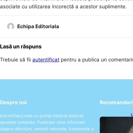
asociate cu utilizarea incorectă a acestor suplimente.
Echipa Editoriala
Lasă un răspuns
Trebuie să fii
autentificat
pentru a publica un comentari
Despre noi
Recomandari 
L
DoctorDeco este un portal medical dedicat
O
sanatatii romanilor. Publicam zilnic informatii
P
despre afectiuni, remedii naturiste, tratamente si