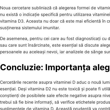
Noua cercetare subliniază că alegerea formei de vitami
nu există o indicație specifică pentru utilizarea vitamine
vitamina D3. Aceasta nu doar că este mai eficientă în cr
susținerea sistemului imunitar.
De asemenea, pentru cei care au fost diagnosticați cu de
sau care sunt însărcinate, este esențial să discute ale
persoanele au aceleași nevoi, iar analizele de sânge su
Concluzie: Importanța aleg
Cercetările recente asupra vitaminei D aduc o nouă lumi
esențial. Deși vitamina D2 nu este toxică și poate fi utilă
conștienți de posibilele sale efecte negative asupra nive
trebui să fie bine informați, să verifice etichetele produs
suplimentele de vitamina D. Această prudență va contribui