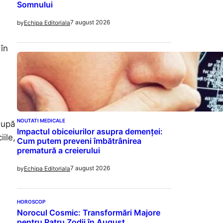
Somnului
7 august 2026
by
Echipa Editoriala
 în
NOUTATI MEDICALE
după
Impactul obiceiurilor asupra demenței:
iile,
Cum putem preveni îmbătrânirea
prematură a creierului
7 august 2026
by
Echipa Editoriala
HOROSCOP
Norocul Cosmic: Transformări Majore
pentru Patru Zodii în August