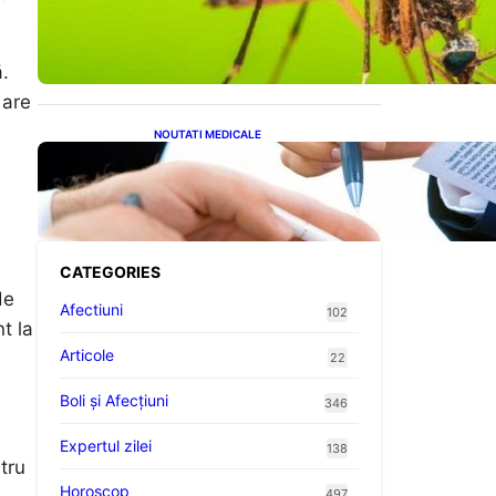
Virusul West Nile: O
Amenințare Tot Mai
Aproape pentru România și
Europa
.
 are
NOUTATI MEDICALE
Acordul României cu Banca
Mondială: O Analiză
Detaliată a Împrumutului și
Condițiilor Impuse
CATEGORIES
de
Afectiuni
102
t la
Articole
22
Boli și Afecțiuni
346
Expertul zilei
138
tru
Horoscop
497