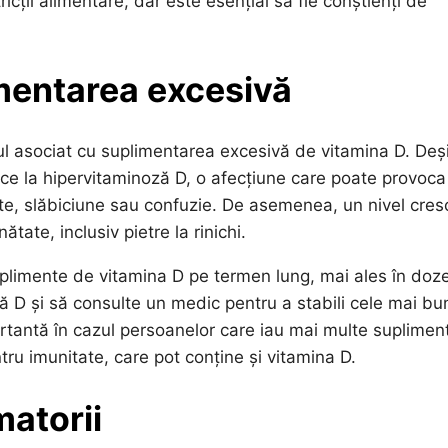
ții alimentare, dar este esențial să fie conștienți de
imentarea excesivă
cul asociat cu suplimentarea excesivă de vitamina D. Deș
ce la hipervitaminoză D, o afecțiune care poate provoca
te, slăbiciune sau confuzie. De asemenea, un nivel cres
ate, inclusiv pietre la rinichi.
uplimente de vitamina D pe termen lung, mai ales în doz
nă D și să consulte un medic pentru a stabili cele mai bu
rtantă în cazul persoanelor care iau mai multe suplimen
tru imunitate, care pot conține și vitamina D.
matorii