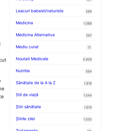
Leacuri babesti/naturiste
266
Medicina
1.088
Medicina Alternativa
267
i
Mediu curat
11
Noutati Medicale
cut
4.409
Nutritie
584
e
Sănătate de la A la Z
1.818
ne
Stil de viaţă
1.544
te
Ştiri sănătate
1.674
Știrile zilei
1.030
Tratamente