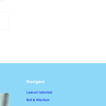
Navigare
Leacuri naturiste
Boli & Afectiuni