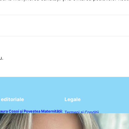
u.
editoriale
Legale
aura Cosoi și Povestea Maternității:
Termeni și Condiții
 Călătorie Plină de Dragoste și
rovocări
Politica de Confidențialitate