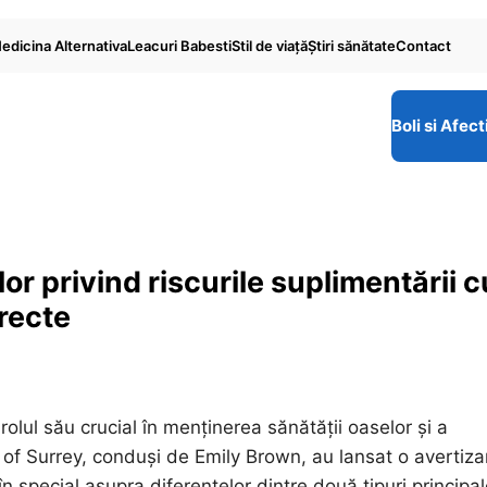
edicina Alternativa
Leacuri Babesti
Stil de viaţă
Ştiri sănătate
Contact
Boli si Afect
lor privind riscurile suplimentării c
orecte
olul său crucial în menținerea sănătății oaselor și a
y of Surrey, conduși de Emily Brown, au lansat o avertiza
în special asupra diferențelor dintre două tipuri principal