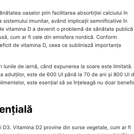
nătatea oaselor prin facilitarea absorbției calciului în
 sistemului imunitar, având implicații semnificative în
ul de vitamina D a devenit o problemă de sănătate publică
dusă, cum ar fi cele din emisfera nordică. Conform
deficit de vitamina D, ceea ce subliniază importanța
n lunile de iarnă, când expunerea la soare este limitată.
a adulților, este de 600 UI până la 70 de ani și 800 UI 
plimentelor, este esențial să se înțeleagă nu doar benefic
ențială
i D3. Vitamina D2 provine din surse vegetale, cum ar fi