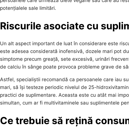
persoanele care urmează diete vegane sau care au restric
potențialele sale limitări.
Riscurile asociate cu supl
Un alt aspect important de luat în considerare este ris
este adesea considerată inofensivă, dozele mari pot du
simptome precum greață, sete excesivă, urinări frecven
de calciu în sânge poate provoca probleme grave de sănăt
Astfel, specialiștii recomandă ca persoanele care iau s
mari, să își testeze periodic nivelul de 25-hidroxivitami
practici de suplimentare. Aceasta este cu atât mai impo
simultan, cum ar fi multivitaminele sau suplimentele pen
Ce trebuie să rețină consu