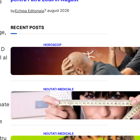
e
7 august 2026
by
Echipa Editoriala
RECENT POSTS
ge,
HOROSCOP
 D
Mituri și Realități: Ce Spun
Astrologii Despre Sufletele
 al
Bătrâne și Lunile de Naștere
NOUTATI MEDICALE
Inovație Revoluționară în
Tratamentul Obezității:
oate
Gastroplastie Endoscopică
fără Bisturiu
e
NOUTATI MEDICALE
tru