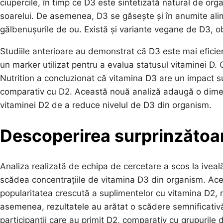
ciupercile, în timp ce D3 este sintetizată natural de orga
soarelui. De asemenea, D3 se găsește și în anumite ali
gălbenușurile de ou. Există și variante vegane de D3, ob
Studiile anterioare au demonstrat că D3 este mai eficien
un marker utilizat pentru a evalua statusul vitaminei D. 
Nutrition a concluzionat că vitamina D3 are un impact su
comparativ cu D2. Această nouă analiză adaugă o dimens
vitaminei D2 de a reduce nivelul de D3 din organism.
Descoperirea surprinzătoa
Analiza realizată de echipa de cercetare a scos la ivea
scădea concentrațiile de vitamina D3 din organism. Ac
popularitatea crescută a suplimentelor cu vitamina D2, 
asemenea, rezultatele au arătat o scădere semnificativă 
participanții care au primit D2, comparativ cu grupurile 