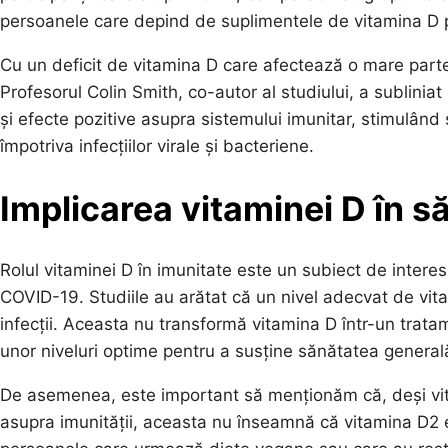
persoanele care depind de suplimentele de vitamina D 
Cu un deficit de vitamina D care afectează o mare parte
Profesorul Colin Smith, co-autor al studiului, a sublinia
și efecte pozitive asupra sistemului imunitar, stimulând s
împotriva infecțiilor virale și bacteriene.
Implicarea vitaminei D în s
Rolul vitaminei D în imunitate este un subiect de interes 
COVID-19. Studiile au arătat că un nivel adecvat de vit
infecții. Aceasta nu transformă vitamina D într-un tratam
unor niveluri optime pentru a susține sănătatea general
De asemenea, este important să menționăm că, deși vit
asupra imunității, aceasta nu înseamnă că vitamina D2 e