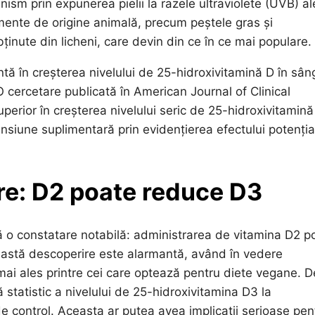
nism prin expunerea pielii la razele ultraviolete (UVB) al
mente de origine animală, precum peștele gras și
ținute din licheni, care devin din ce în ce mai populare.
tă în creșterea nivelului de 25-hidroxivitamină D în sân
O cercetare publicată în American Journal of Clinical
perior în creșterea nivelului seric de 25-hidroxivitamină
iune suplimentară prin evidențierea efectului potențial
re: D2 poate reduce D3
lă o constatare notabilă: administrarea de vitamina D2 p
eastă descoperire este alarmantă, având în vedere
mai ales printre cei care optează pentru diete vegane. D
statistic a nivelului de 25-hidroxivitamina D3 la
de control. Aceasta ar putea avea implicații serioase pen