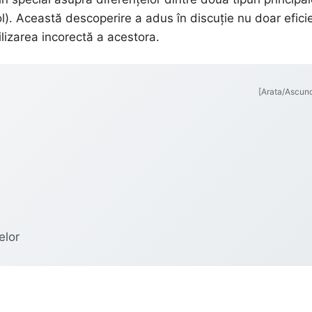
ol). Această descoperire a adus în discuție nu doar efici
tilizarea incorectă a acestora.
[Arata/Ascun
elor