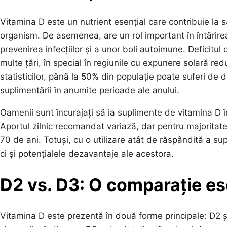
Vitamina D este un nutrient esențial care contribuie la să
organism. De asemenea, are un rol important în întărirea
prevenirea infecțiilor și a unor boli autoimune. Deficit
multe țări, în special în regiunile cu expunere solară re
statisticilor, până la 50% din populație poate suferi de 
suplimentării în anumite perioade ale anului.
Oamenii sunt încurajați să ia suplimente de vitamina D î
Aportul zilnic recomandat variază, dar pentru majoritate
70 de ani. Totuși, cu o utilizare atât de răspândită a su
ci și potențialele dezavantaje ale acestora.
D2 vs. D3: O comparație es
Vitamina D este prezentă în două forme principale: D2 ș