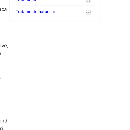
68
acă
Tratamente naturiste
277
ive,
e
r
vind
ri