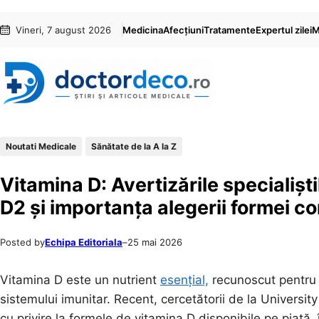
Sari
Skip
Vineri, 7 august 2026
Medicina
Afecțiuni
Tratamente
Expertul zilei
M
la
to
conținut
content
Noutati Medicale
Sănătate de la A la Z
Vitamina D: Avertizările specialiști
D2 și importanța alegerii formei c
Posted by
Echipa Editoriala
–
25 mai 2026
Vitamina D este un nutrient
esențial,
recunoscut pentru r
sistemului imunitar. Recent, cercetătorii de la Universit
cu privire la formele de vitamina D disponibile pe piață, 