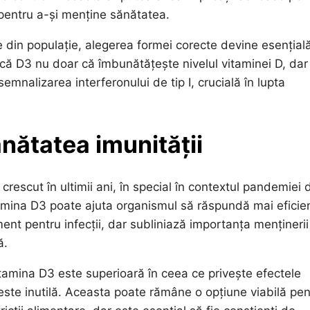
pentru a-și menține sănătatea.
 din populație, alegerea formei corecte devine esențială
t că D3 nu doar că îmbunătățește nivelul vitaminei D, dar
emnalizarea interferonului de tip I, crucială în lupta
ănătatea imunității
crescut în ultimii ani, în special în contextul pandemiei 
amina D3 poate ajuta organismul să răspundă mai eficien
ent pentru infecții, dar subliniază importanța menținerii
ă.
amina D3 este superioară în ceea ce privește efectele
ste inutilă. Aceasta poate rămâne o opțiune viabilă pen