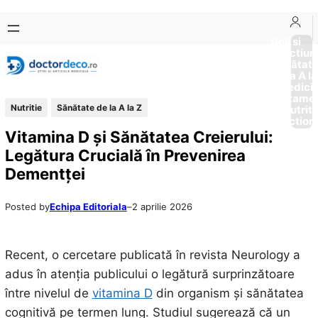
Sari
Skip
la
to
Boli si
Afectiun
conținut
content
Sănătat
de la A la
Medici
Tratame
Nutritie
Sănătate de la A la Z
Nutriti
Diction
Vitamina D și Sănătatea Creierului:
Legătura Crucială în Prevenirea
Dementței
Posted by
Echipa Editoriala
–
2 aprilie 2026
Recent, o cercetare publicată în revista Neurology a
adus în atenția publicului o legătură surprinzătoare
între nivelul de
vitamina D
din organism și sănătatea
cognitivă pe termen lung. Studiul sugerează că un