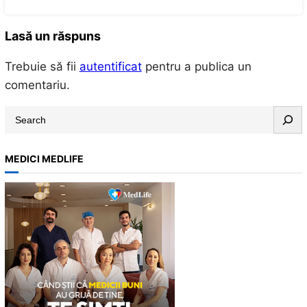
Lasă un răspuns
Trebuie să fii
autentificat
pentru a publica un
comentariu.
S
e
a
MEDICI MEDLIFE
r
c
h