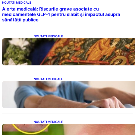
NOUTATI MEDICALE
Alerta medicală: Riscurile grave asociate cu
medicamentele GLP-1 pentru slăbit și impactul asupra
sănătății publice
NOUTATI MEDICALE
Postul Adormirii Maicii Domnului: Tradiții,
Superstiții și Implicații Spiritualitate în 2026
NOUTATI MEDICALE
Îmbunătățirea sănătății cardiovasculare:
Patru exerciții simple pentru reducerea
tensiunii arteriale la domiciliu
NOUTATI MEDICALE
Cum bacteriile pielii influențează atracția
țânțarilor: O nouă viziune asupra alegerii