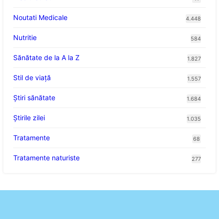
Noutati Medicale
4.448
Nutritie
584
Sănătate de la A la Z
1.827
Stil de viaţă
1.557
Ştiri sănătate
1.684
Știrile zilei
1.035
Tratamente
68
Tratamente naturiste
277