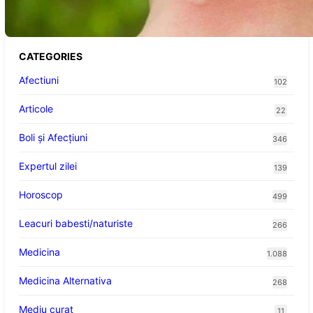
victimelor
CATEGORIES
Afectiuni
102
Articole
22
Boli și Afecțiuni
346
Expertul zilei
139
Horoscop
499
Leacuri babesti/naturiste
266
Medicina
1.088
Medicina Alternativa
268
Mediu curat
11