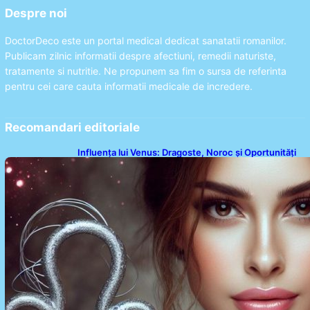
Despre noi
DoctorDeco este un portal medical dedicat sanatatii romanilor.
Publicam zilnic informatii despre afectiuni, remedii naturiste,
tratamente si nutritie. Ne propunem sa fim o sursa de referinta
pentru cei care cauta informatii medicale de incredere.
Recomandari editoriale
Influența lui Venus: Dragoste, Noroc și Oportunități
pentru Tauri și Balanțe în Weekendul 8-9 August