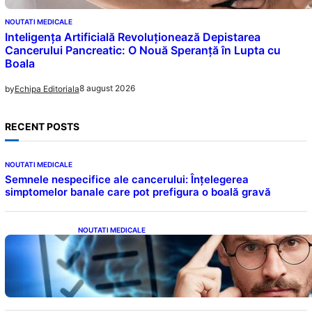
NOUTATI MEDICALE
Inteligența Artificială Revoluționează Depistarea
Cancerului Pancreatic: O Nouă Speranță în Lupta cu
Boala
8 august 2026
by
Echipa Editoriala
RECENT POSTS
NOUTATI MEDICALE
Semnele nespecifice ale cancerului: Înțelegerea
simptomelor banale care pot prefigura o boală gravă
NOUTATI MEDICALE
Inteligența dincolo de note: Semnele unui IQ
ridicat care nu țin de școală