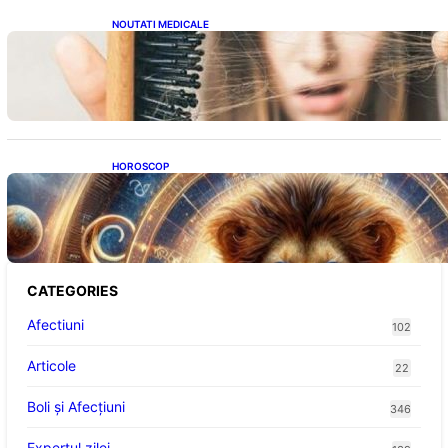
NOUTATI MEDICALE
Semnele unei deficiențe de proteine:
Impactul asupra sănătății tale
HOROSCOP
Portalul Leului 8/8: Oportunități de
Abundență pentru Cinci Zodii în 2026
CATEGORIES
Afectiuni
102
Articole
22
Boli și Afecțiuni
346
Expertul zilei