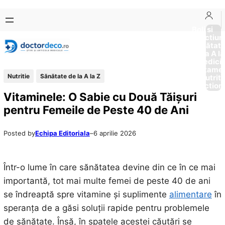
Sari
Skip
la
to
Boli si
Afectiun
conținut
content
Sănătat
de la A la
Medici
Tratame
Nutritie
Sănătate de la A la Z
Nutriti
Diction
Vitaminele: O Sabie cu Două Tăișuri
pentru Femeile de Peste 40 de Ani
Posted by
Echipa Editoriala
–
6 aprilie 2026
Într-o lume în care sănătatea devine din ce în ce mai
importantă, tot mai multe femei de peste 40 de ani
se îndreaptă spre vitamine și suplimente
alimentare
în
speranța de a găsi soluții rapide pentru problemele
de sănătate. Însă, în spatele acestei căutări se