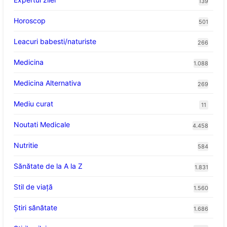
139
Horoscop
501
Leacuri babesti/naturiste
266
Medicina
1.088
Medicina Alternativa
269
Mediu curat
11
Noutati Medicale
4.458
Nutritie
584
Sănătate de la A la Z
1.831
Stil de viaţă
1.560
Ştiri sănătate
1.686