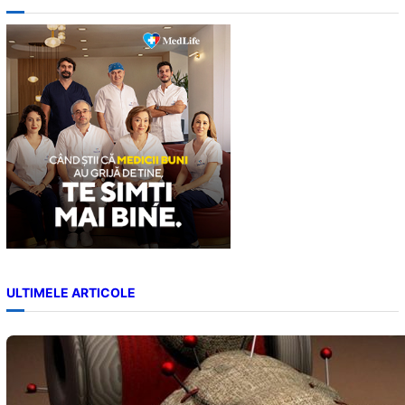
r
c
h
ULTIMELE ARTICOLE