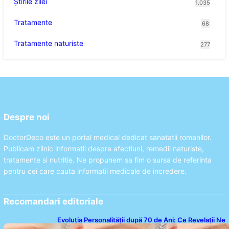
Știrile zilei
1.035
Tratamente
68
Tratamente naturiste
277
Despre noi
DoctorDeco este un portal medical dedicat sanatatii romanilor.
Publicam zilnic informatii despre afectiuni, remedii naturiste,
tratamente si nutritie. Ne propunem sa fim o sursa de referinta
pentru cei care cauta informatii medicale de incredere.
Recomandari editoriale
Evoluția Personalității după 70 de Ani: Ce Revelații Ne
Oferă Studiile Psihologice