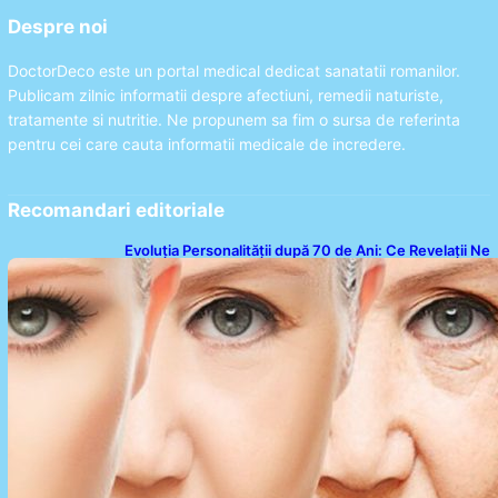
Despre noi
DoctorDeco este un portal medical dedicat sanatatii romanilor.
Publicam zilnic informatii despre afectiuni, remedii naturiste,
tratamente si nutritie. Ne propunem sa fim o sursa de referinta
pentru cei care cauta informatii medicale de incredere.
Recomandari editoriale
Evoluția Personalității după 70 de Ani: Ce Revelații Ne
Oferă Studiile Psihologice