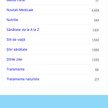
11
Noutati Medicale
4.458
Nutritie
584
Sănătate de la A la Z
1.831
Stil de viaţă
1.560
Ştiri sănătate
1.686
Știrile zilei
1.035
Tratamente
68
Tratamente naturiste
277