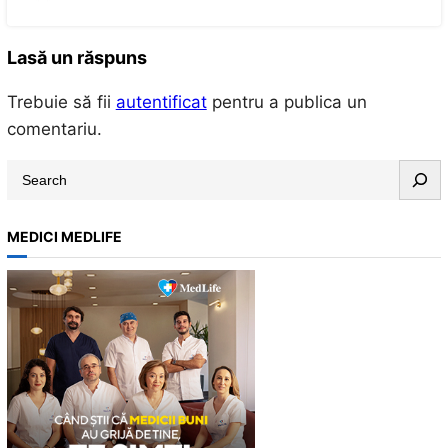
Lasă un răspuns
Trebuie să fii
autentificat
pentru a publica un
comentariu.
S
e
a
MEDICI MEDLIFE
r
c
h