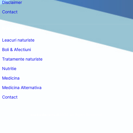
Disclaimer
Contact
Navigare
Leacuri naturiste
Boli & Afectiuni
Tratamente naturiste
Nutritie
Medicina
Medicina Alternativa
Contact
doctordeco.ro
©2026. All Rights Reserved.