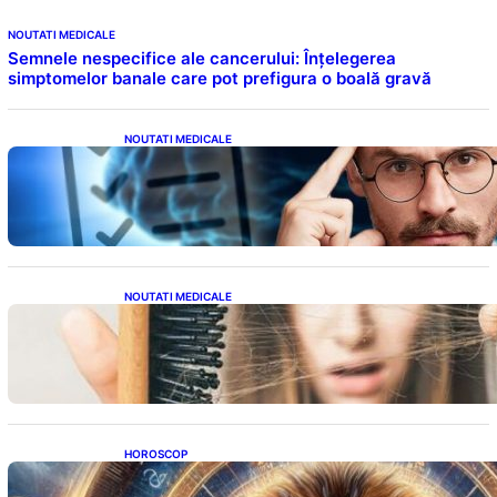
NOUTATI MEDICALE
Semnele nespecifice ale cancerului: Înțelegerea
simptomelor banale care pot prefigura o boală gravă
NOUTATI MEDICALE
Inteligența dincolo de note: Semnele unui IQ
ridicat care nu țin de școală
NOUTATI MEDICALE
Semnele unei deficiențe de proteine:
Impactul asupra sănătății tale
HOROSCOP
Portalul Leului 8/8: Oportunități de