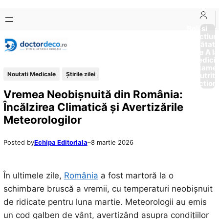
Sari
Skip
la
to
Boli si
Afectiun
conținut
content
Sănătat
de la A la
Medici
Tratame
Noutati Medicale
Știrile zilei
Nutriti
Diction
Vremea Neobișnuită din România:
Încălzirea Climatică și Avertizările
Meteorologilor
Posted by
Echipa Editoriala
–
8 martie 2026
În ultimele zile,
România
a fost martoră la o
schimbare bruscă a vremii, cu temperaturi neobișnuit
de ridicate pentru luna martie. Meteorologii au emis
un cod galben de vânt, avertizând asupra condițiilor