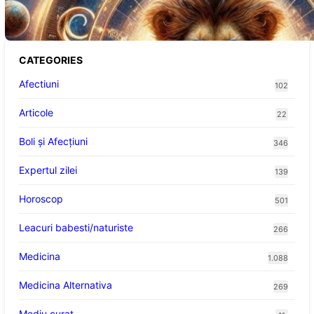
Abundență pentru Cinci Zodii în 2026
CATEGORIES
Afectiuni
102
Articole
22
Boli și Afecțiuni
346
Expertul zilei
139
Horoscop
501
Leacuri babesti/naturiste
266
Medicina
1.088
Medicina Alternativa
269
Mediu curat