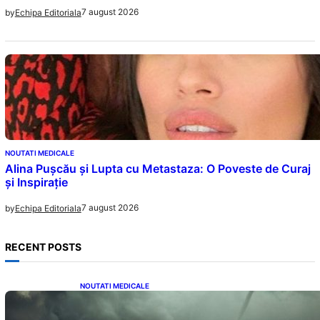
7 august 2026
by
Echipa Editoriala
NOUTATI MEDICALE
Alina Pușcău și Lupta cu Metastaza: O Poveste de Curaj
și Inspirație
7 august 2026
by
Echipa Editoriala
RECENT POSTS
NOUTATI MEDICALE
România în fața unei veri extreme: Canicula
și efectele sale devastatoare în august