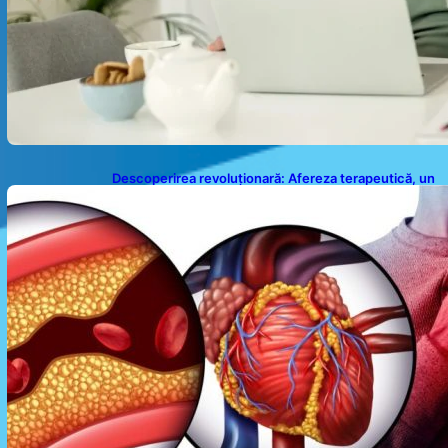
Descoperirea revoluționară: Afereza terapeutică, un
posibil aliat în eliminarea microplasticelor din sânge