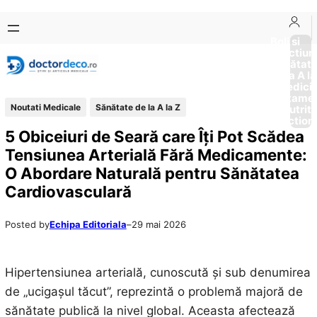
Sari
Skip
la
to
Boli si
Afectiun
conținut
content
Sănătat
de la A la
Medici
Tratame
Noutati Medicale
Sănătate de la A la Z
Nutriti
Diction
5 Obiceiuri de Seară care Îți Pot Scădea
Tensiunea Arterială Fără Medicamente:
O Abordare Naturală pentru Sănătatea
Cardiovasculară
Posted by
Echipa Editoriala
–
29 mai 2026
Hipertensiunea arterială, cunoscută și sub denumirea
de „ucigașul tăcut”, reprezintă o problemă majoră de
sănătate publică la nivel global. Aceasta afectează