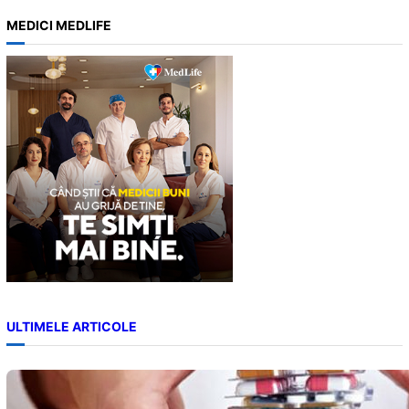
a
MEDICI MEDLIFE
r
c
h
ULTIMELE ARTICOLE