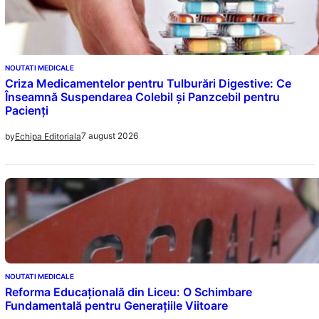
NOUTATI MEDICALE
Criza Medicamentelor pentru Tulburări Digestive: Ce
Înseamnă Suspendarea Colebil și Panzcebil pentru
Pacienți
7 august 2026
by
Echipa Editoriala
NOUTATI MEDICALE
Reforma Educațională din Liceu: O Schimbare
Fundamentală pentru Generațiile Viitoare