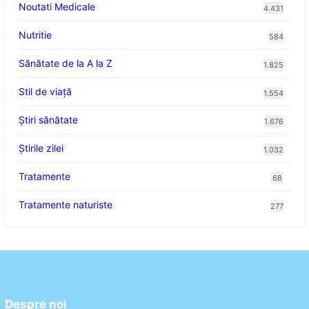
Noutati Medicale
4.431
Nutritie
584
Sănătate de la A la Z
1.825
Stil de viaţă
1.554
Ştiri sănătate
1.676
Știrile zilei
1.032
Tratamente
68
Tratamente naturiste
277
Despre noi