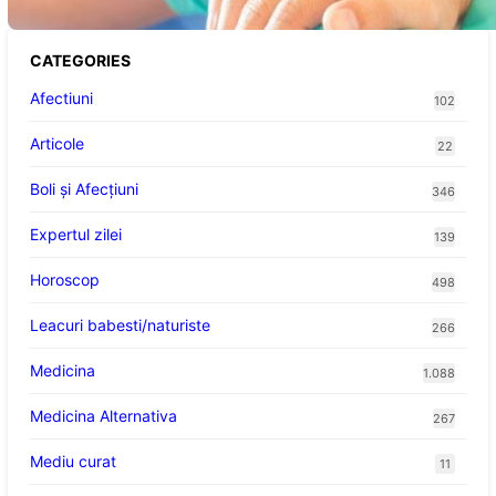
CATEGORIES
Afectiuni
102
Articole
22
Boli și Afecțiuni
346
Expertul zilei
139
Horoscop
498
Leacuri babesti/naturiste
266
Medicina
1.088
Medicina Alternativa
267
Mediu curat
11