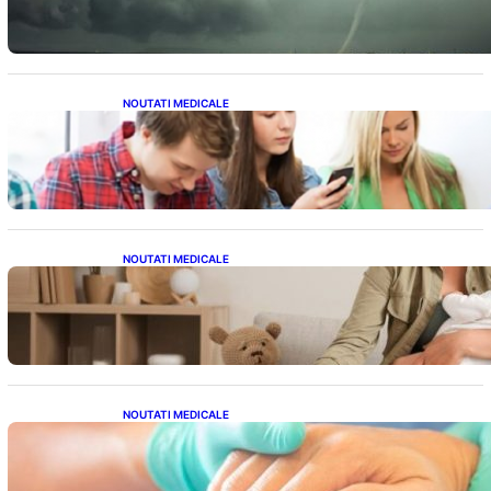
NOUTATI MEDICALE
Impactul ascuns al smartphone-urilor asupra
sănătății: Cum scrollingul zilnic ne afectează
corpul
NOUTATI MEDICALE
Compararea pompelor de sân electrice și
manuale: Alegerea ideală pentru mamele
moderne
NOUTATI MEDICALE
Ghid complet pentru operația gratuită a
mâinii în sistemul public de sănătate: pași,
avantaje și recuperare