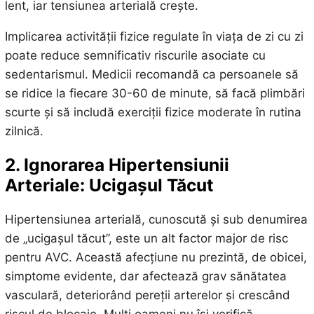
lent, iar tensiunea arterială crește.
Implicarea activității fizice regulate în viața de zi cu zi
poate reduce semnificativ riscurile asociate cu
sedentarismul. Medicii recomandă ca persoanele să
se ridice la fiecare 30-60 de minute, să facă plimbări
scurte și să includă exerciții fizice moderate în rutina
zilnică.
2. Ignorarea Hipertensiunii
Arteriale: Ucigașul Tăcut
Hipertensiunea arterială, cunoscută și sub denumirea
de „ucigașul tăcut”, este un alt factor major de risc
pentru AVC. Această afecțiune nu prezintă, de obicei,
simptome evidente, dar afectează grav sănătatea
vasculară, deteriorând pereții arterelor și crescând
riscul de blocaje. Mulți oameni nu își verifică