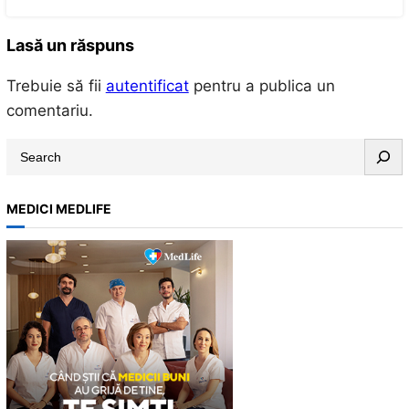
Lasă un răspuns
Trebuie să fii
autentificat
pentru a publica un
comentariu.
S
e
a
MEDICI MEDLIFE
r
c
h