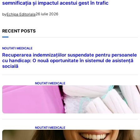
semnificația și impactul acestui gest în trafic
26 iulie 2026
by
Echipa Editoriala
RECENT POSTS
NOUTATI MEDICALE
Recuperarea indemnizațiilor suspendate pentru persoanele
cu handicap: O nouă oportunitate în sistemul de asistență
socială
NOUTATI MEDICALE
Tampoanele menstruale: O analiză profundă
a riscurilor legate de metale toxice
NOUTATI MEDICALE
Ceaiul – Băutura care protejează inima:
Descoperiri recente despre beneficiile