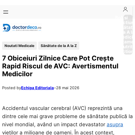
Sari
Skip
la
to
Boli si
Afectiun
conținut
content
Sănătat
de la A la
Medici
Tratame
Noutati Medicale
Sănătate de la A la Z
Nutriti
Diction
7 Obiceiuri Zilnice Care Pot Crește
Rapid Riscul de AVC: Avertismentul
Medicilor
Posted by
Echipa Editoriala
–
28 mai 2026
Accidentul vascular cerebral (AVC) reprezintă una
dintre cele mai grave probleme de sănătate publică la
nivel mondial, având un impact devastator
asupra
vieților a milioane de oameni. În acest context,