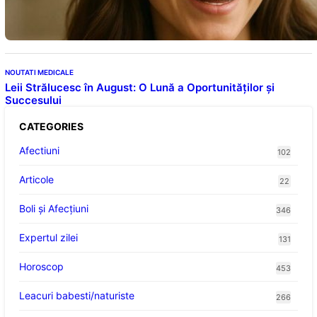
consumului zilnic
NOUTATI MEDICALE
Leii Strălucesc în August: O Lună a Oportunităților și
Succesului
CATEGORIES
Afectiuni
102
Articole
22
Boli și Afecțiuni
346
Expertul zilei
131
Horoscop
453
Leacuri babesti/naturiste
266