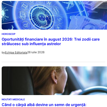
HOROSCOP
Oportunități financiare în august 2026: Trei zodii care
strălucesc sub influența astrelor
26 iulie 2026
by
Echipa Editoriala
NOUTATI MEDICALE
Când o cârpă albă devine un semn de urgență: