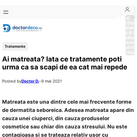
Sari
Skip
la
to
Boli si
Afectiun
conținut
content
Sănătat
de la A la
Medici
Tratame
Tratamente
Nutriti
Diction
Ai matreata? Iata ce tratamente poti
urma ca sa scapi de ea cat mai repede
Posted by
Doctor D.
–
9 mai 2021
Matreata este una dintre cele mai frecvente forme
de dermatita seboreica. Adesea matreata apare din
cauza unei ciuperci, din cauza produselor
cosmetice sau chiar din cauza stresului. Nu este
contagioasa si se trateaza relativ usor cu