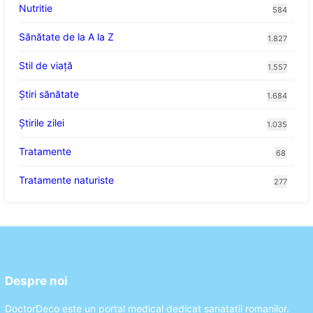
Nutritie
584
Sănătate de la A la Z
1.827
Stil de viaţă
1.557
Ştiri sănătate
1.684
Știrile zilei
1.035
Tratamente
68
Tratamente naturiste
277
Despre noi
DoctorDeco este un portal medical dedicat sanatatii romanilor.