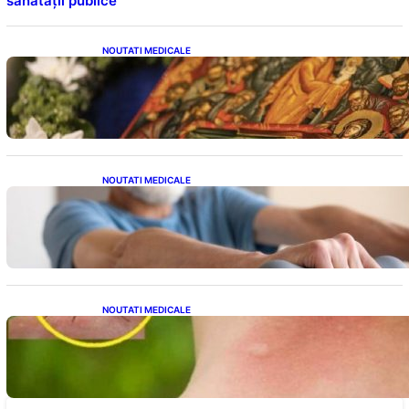
sănătății publice
NOUTATI MEDICALE
Postul Adormirii Maicii Domnului: Tradiții,
Superstiții și Implicații Spiritualitate în 2026
NOUTATI MEDICALE
Îmbunătățirea sănătății cardiovasculare:
Patru exerciții simple pentru reducerea
tensiunii arteriale la domiciliu
NOUTATI MEDICALE
Cum bacteriile pielii influențează atracția
țânțarilor: O nouă viziune asupra alegerii
victimelor