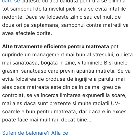
care se
clateste cu apa calduta pentru a se elimina
tot samponul de la nivelul pielii si a se evita iritatiile
nedorite. Daca se foloseste zilnic sau cel mult de
doua ori pe saptamana, samponul contra matretii va
avea efectele dorite.
Alte tratamente eficiente pentru matreata
pot
cuprinde un management mai bun al stresului, o dieta
mai sanatoasa, bogata in zinc, vitaminele B si unele
grasimi sanatoase care previn aparitia matretii. Se va
evita folosirea de produse de ingrijire a parului mai
ales daca matreata este din ce in ce mai greu de
controlat, se va incerca limitarea expunerii la soare,
mai ales daca sunt prezente si multe radiatii UV-
soarele e bun pentru matreata, dar daca e in exces
poate face mai mult rau decat bine…
Suferi de balonare? Afla ce