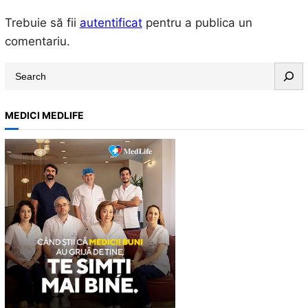
Trebuie să fii
autentificat
pentru a publica un
comentariu.
S
e
a
MEDICI MEDLIFE
r
c
h