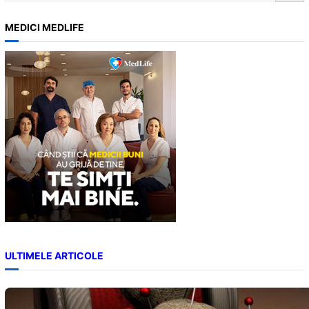
e
a
MEDICI MEDLIFE
r
c
h
ULTIMELE ARTICOLE