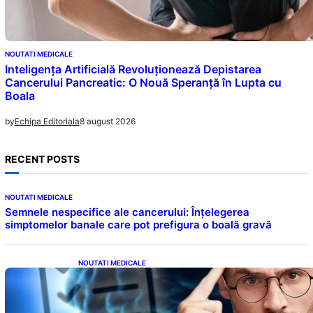
NOUTATI MEDICALE
Inteligența Artificială Revoluționează Depistarea
Cancerului Pancreatic: O Nouă Speranță în Lupta cu
Boala
8 august 2026
by
Echipa Editoriala
RECENT POSTS
NOUTATI MEDICALE
Semnele nespecifice ale cancerului: Înțelegerea
simptomelor banale care pot prefigura o boală gravă
NOUTATI MEDICALE
Inteligența dincolo de note: Semnele unui IQ
ridicat care nu țin de școală