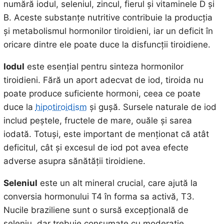
numără iodul, seleniul, zincul, fierul și vitaminele D și
B. Aceste substanțe nutritive contribuie la producția
și metabolismul hormonilor tiroidieni, iar un deficit în
oricare dintre ele poate duce la disfuncții tiroidiene.
Iodul
este esențial pentru sinteza hormonilor
tiroidieni. Fără un aport adecvat de iod, tiroida nu
poate produce suficiente hormoni, ceea ce poate
duce la
hipotiroidism
și gușă. Sursele naturale de iod
includ peștele, fructele de mare, ouăle și sarea
iodată. Totuși, este important de menționat că atât
deficitul, cât și excesul de iod pot avea efecte
adverse asupra sănătății tiroidiene.
Seleniul
este un alt mineral crucial, care ajută la
conversia hormonului T4 în forma sa activă, T3.
Nucile braziliene sunt o sursă excepțională de
seleniu, dar trebuie consumate cu moderație,