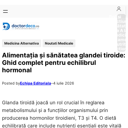
Sari
Skip
la
to
Boli si
Afectiun
conținut
content
Sănătat
de la A la
Medici
Tratame
Medicina Alternativa
Noutati Medicale
Nutriti
Diction
Alimentația și sănătatea glandei tiroide:
Ghid complet pentru echilibrul
hormonal
Posted by
Echipa Editoriala
–
4 iulie 2026
Glanda tiroidă joacă un rol crucial în reglarea
metabolismului și a funcțiilor organismului prin
producerea hormonilor tiroidieni, T3 și T4. O dietă
echilibrată care include nutrienți esențiali este vitală