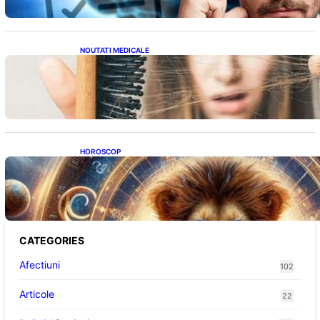
NOUTATI MEDICALE
Semnele unei deficiențe de proteine:
Impactul asupra sănătății tale
HOROSCOP
Portalul Leului 8/8: Oportunități de
Abundență pentru Cinci Zodii în 2026
CATEGORIES
Afectiuni
102
Articole
22