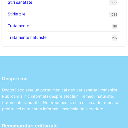
Ştiri sănătate
1.686
Știrile zilei
1.035
Tratamente
68
Tratamente naturiste
277
Despre noi
DoctorDeco este un portal medical dedicat sanatatii romanilor.
Publicam zilnic informatii despre afectiuni, remedii naturiste,
tratamente si nutritie. Ne propunem sa fim o sursa de referinta
pentru cei care cauta informatii medicale de incredere.
Recomandari editoriale