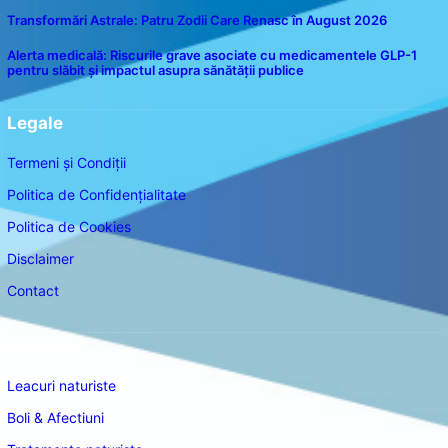
Transformări Astrale: Patru Zodii Care Renasc în August 2026
Alerta medicală: Riscurile grave asociate cu medicamentele GLP-1
pentru slăbit și impactul asupra sănătății publice
Legale
Termeni și Condiții
Politica de Confidențialitate
Politica de Cookies
Disclaimer
Contact
Navigare
Leacuri naturiste
Boli & Afectiuni