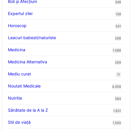
Boli și Afecțiuni
346
Expertul zilei
139
Horoscop
501
Leacuri babesti/naturiste
266
Medicina
1.088
Medicina Alternativa
269
Mediu curat
11
Noutati Medicale
4.458
Nutritie
584
Sănătate de la A la Z
1.831
Stil de viaţă
1.560