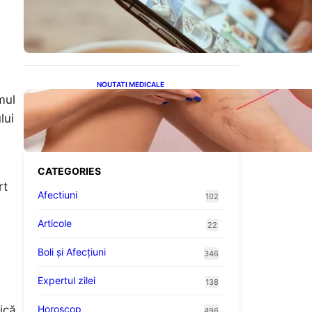
Revoluția Bateriilor pentru
Telefoane: Avantaje,
Provocări și Viitorul
Tehnologiei Energetice
NOUTATI MEDICALE
mul
Varicele și Umflarea
Picioarelor pe Caniculă:
lui
Înțelegerea Simptomelor și
Măsurilor de Prevenție
CATEGORIES
rt
Afectiuni
102
Articole
22
Boli și Afecțiuni
346
Expertul zilei
138
Horoscop
ică.
496