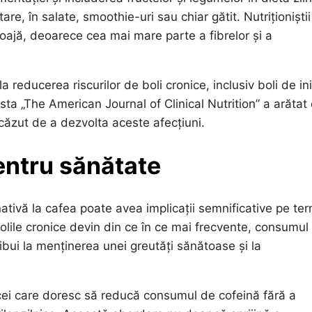
are, în salate, smoothie-uri sau chiar gătit. Nutriționiștii
ajă, deoarece cea mai mare parte a fibrelor și a
 reducerea riscurilor de boli cronice, inclusiv boli de i
ista „The American Journal of Clinical Nutrition” a arătat
ăzut de a dezvolta aceste afecțiuni.
entru sănătate
nativă la cafea poate avea implicații semnificative pe te
bolile cronice devin din ce în ce mai frecvente, consumul
ibui la menținerea unei greutăți sănătoase și la
 cei care doresc să reducă consumul de cofeină fără a