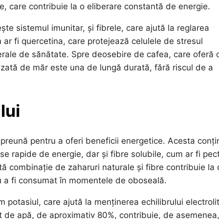
le, care contribuie la o eliberare constantă de energie.
te sistemul imunitar, și fibrele, care ajută la reglarea
ar fi quercetina, care protejează celulele de stresul
nerale de sănătate. Spre deosebire de cafea, care oferă 
izată de măr este una de lungă durată, fără riscul de a
lui
preună pentru a oferi beneficii energetice. Acesta conți
se rapide de energie, dar și fibre solubile, cum ar fi pec
ă combinație de zaharuri naturale și fibre contribuie la 
tru a fi consumat în momentele de oboseală.
potasiul, care ajută la menținerea echilibrului electrolit
at de apă, de aproximativ 80%, contribuie, de asemenea,