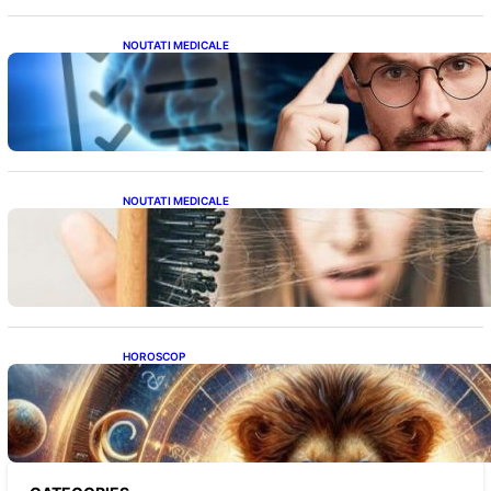
NOUTATI MEDICALE
Inteligența dincolo de note: Semnele unui IQ
ridicat care nu țin de școală
NOUTATI MEDICALE
Semnele unei deficiențe de proteine:
Impactul asupra sănătății tale
HOROSCOP
Portalul Leului 8/8: Oportunități de
Abundență pentru Cinci Zodii în 2026