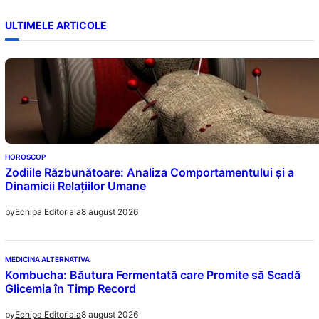
ULTIMELE ARTICOLE
HOROSCOP
Zodiile Răzbunătoare: Analiza Comportamentului și a
Dinamicii Relațiilor Umane
8 august 2026
by
Echipa Editoriala
MEDICINA ALTERNATIVA
Kombucha: Băutura Fermentată care Promite să Scadă
Glicemia în Timp Record
8 august 2026
by
Echipa Editoriala