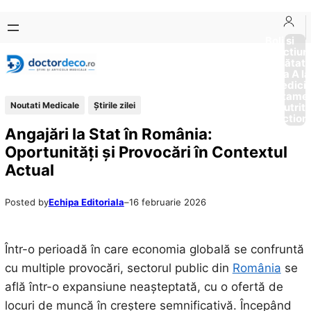
Sari
Skip
la
to
Boli si
Afectiun
conținut
content
Sănătat
de la A la
Medici
Tratame
Noutati Medicale
Știrile zilei
Nutriti
Diction
Angajări la Stat în România:
Oportunități și Provocări în Contextul
Actual
Posted by
Echipa Editoriala
–
16 februarie 2026
Într-o perioadă în care economia globală se confruntă
cu multiple provocări, sectorul public din
România
se
află într-o expansiune neașteptată, cu o ofertă de
locuri de muncă în creștere semnificativă. Începând