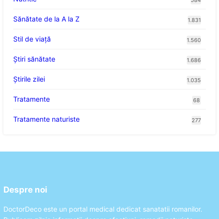
584
Sănătate de la A la Z
1.831
Stil de viaţă
1.560
Ştiri sănătate
1.686
Știrile zilei
1.035
Tratamente
68
Tratamente naturiste
277
Despre noi
DoctorDeco este un portal medical dedicat sanatatii romanilor.