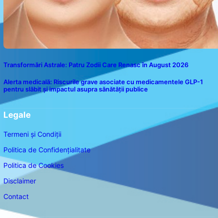
Transformări Astrale: Patru Zodii Care Renasc în August 2026
Alerta medicală: Riscurile grave asociate cu medicamentele GLP-1
pentru slăbit și impactul asupra sănătății publice
Legale
Termeni și Condiții
Politica de Confidențialitate
Politica de Cookies
Disclaimer
Contact