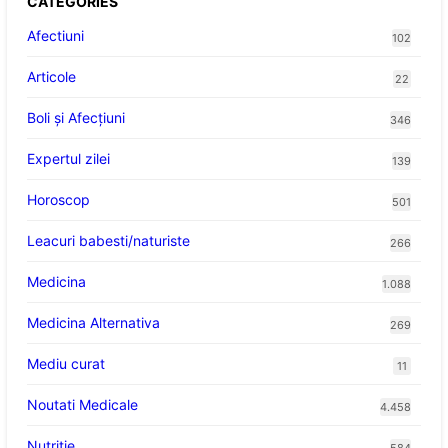
CATEGORIES
Afectiuni
102
Articole
22
Boli și Afecțiuni
346
Expertul zilei
139
Horoscop
501
Leacuri babesti/naturiste
266
Medicina
1.088
Medicina Alternativa
269
Mediu curat
11
Noutati Medicale
4.458
Nutritie