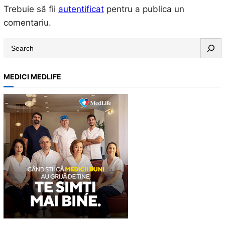
Trebuie să fii
autentificat
pentru a publica un
comentariu.
S
e
a
MEDICI MEDLIFE
r
c
h