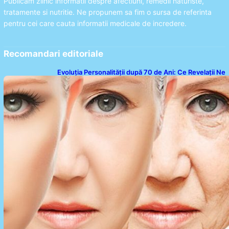
Publicam zilnic informatii despre afectiuni, remedii naturiste,
tratamente si nutritie. Ne propunem sa fim o sursa de referinta
pentru cei care cauta informatii medicale de incredere.
Recomandari editoriale
Evoluția Personalității după 70 de Ani: Ce Revelații Ne
Oferă Studiile Psihologice