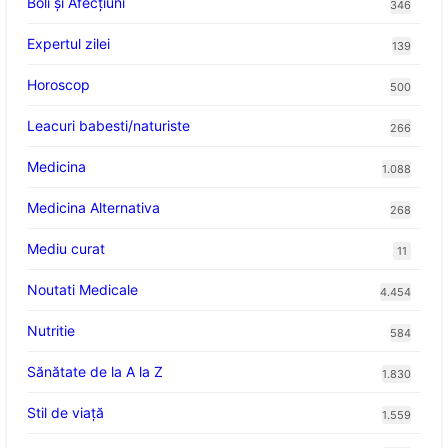
Boli și Afecțiuni
346
Expertul zilei
139
Horoscop
500
Leacuri babesti/naturiste
266
Medicina
1.088
Medicina Alternativa
268
Mediu curat
11
Noutati Medicale
4.454
Nutritie
584
Sănătate de la A la Z
1.830
Stil de viaţă
1.559