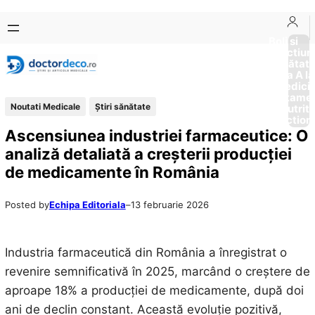
Sari
Skip
la
to
Boli si
Afectiun
conținut
content
Sănătat
de la A la
Medici
Tratame
Noutati Medicale
Ştiri sănătate
Nutriti
Diction
Ascensiunea industriei farmaceutice: O
analiză detaliată a creșterii producției
de medicamente în România
Posted by
Echipa Editoriala
–
13 februarie 2026
Industria farmaceutică din România a înregistrat o
revenire semnificativă în 2025, marcând o creștere de
aproape 18% a producției de medicamente, după doi
ani de declin constant. Această evoluție pozitivă,