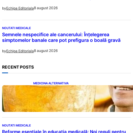
8 august 2026
by
Echipa Editoriala
NOUTATI MEDICALE
Semnele nespecifice ale cancerului: Înțelegerea
simptomelor banale care pot prefigura o boală gravă
8 august 2026
by
Echipa Editoriala
RECENT POSTS
MEDICINA ALTERNATIVA
Cele cinci băuturi esențiale pentru
menținerea glicemiei sub control pe timpul
nopții: Ghidul specialistului
NOUTATI MEDICALE
Reforme esențiale în educația medicală: Noi reguli pentru