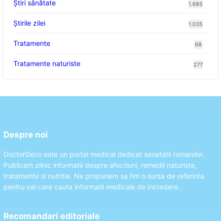
Ştiri sănătate
1.685
Știrile zilei
1.035
Tratamente
68
Tratamente naturiste
277
Despre noi
DoctorDeco este un portal medical dedicat sanatatii romanilor.
Publicam zilnic informatii despre afectiuni, remedii naturiste,
tratamente si nutritie. Ne propunem sa fim o sursa de referinta
pentru cei care cauta informatii medicale de incredere.
Recomandari editoriale