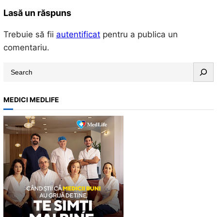
Lasă un răspuns
Trebuie să fii
autentificat
pentru a publica un
comentariu.
S
e
a
MEDICI MEDLIFE
r
c
h