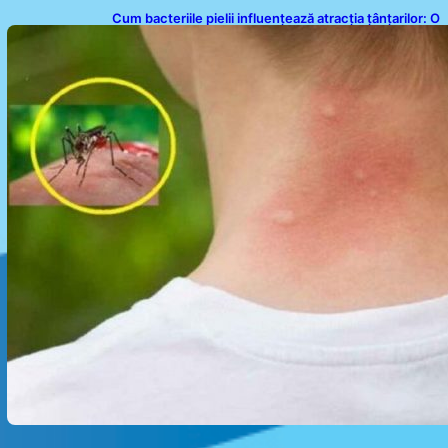
Cum bacteriile pielii influențează atracția țânțarilor: O
nouă viziune asupra alegerii victimelor