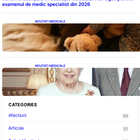
examenul de medic specialist din 2026
NOUTATI MEDICALE
Somnul Sănătos: Câte Ore Trebuie Să Dormi
în Funcție de Vârstă și Impactul Asupra
Sănătății
NOUTATI MEDICALE
Longevitatea în Rândul Celebrităților: Lecții
din Viața Prințului Philip și a Altora care Au
Fost Pe Punctul de a Împlini 100 de Ani
CATEGORIES
Afectiuni
102
Articole
22