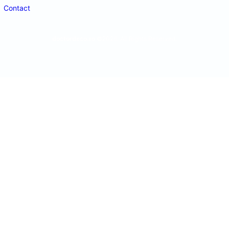
Contact
doctordeco.ro
©2026. All Rights Reserved.