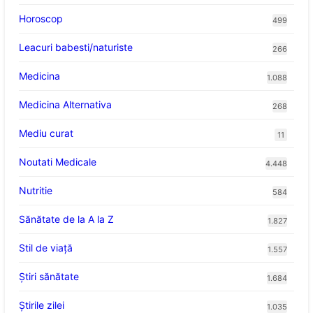
Horoscop
499
Leacuri babesti/naturiste
266
Medicina
1.088
Medicina Alternativa
268
Mediu curat
11
Noutati Medicale
4.448
Nutritie
584
Sănătate de la A la Z
1.827
Stil de viaţă
1.557
Ştiri sănătate
1.684
Știrile zilei
1.035