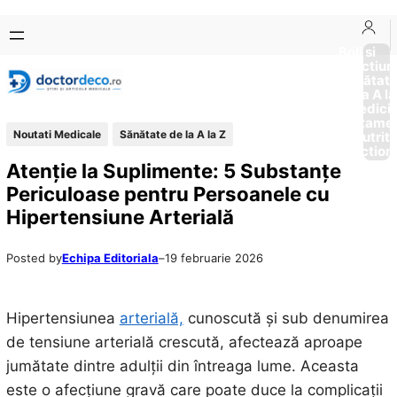
Sari
Skip
la
to
Boli si
Afectiun
conținut
content
Sănătat
de la A la
Medici
Tratame
Noutati Medicale
Sănătate de la A la Z
Nutriti
Diction
Atenție la Suplimente: 5 Substanțe
Periculoase pentru Persoanele cu
Hipertensiune Arterială
Posted by
Echipa Editoriala
–
19 februarie 2026
Hipertensiunea
arterială,
cunoscută și sub denumirea
de tensiune arterială crescută, afectează aproape
jumătate dintre adulții din întreaga lume. Aceasta
este o afecțiune gravă care poate duce la complicații