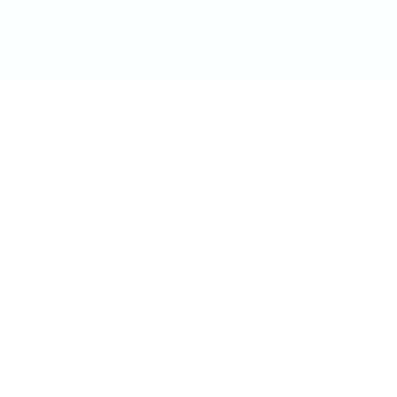
doctordeco.ro
©2026. All Rights Reserved.