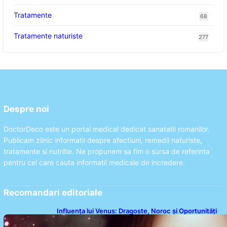
Tratamente
68
Tratamente naturiste
277
Despre noi
DoctorDeco este un portal medical dedicat sanatatii romanilor.
Publicam zilnic informatii despre afectiuni, remedii naturiste,
tratamente si nutritie. Ne propunem sa fim o sursa de referinta
pentru cei care cauta informatii medicale de incredere.
Recomandari editoriale
Influența lui Venus: Dragoste, Noroc și Oportunități
pentru Tauri și Balanțe în Weekendul 8-9 August