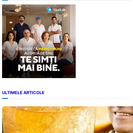
c
h
ULTIMELE ARTICOLE