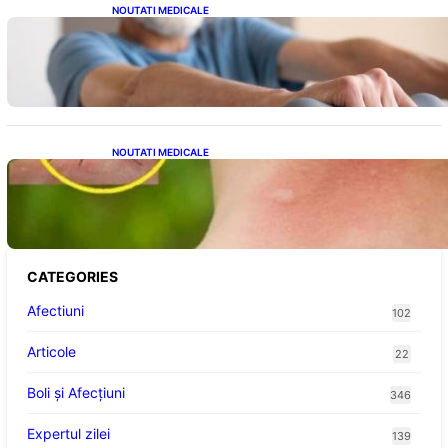
NOUTATI MEDICALE
Îmbunătățirea sănătății cardiovasculare:
Patru exerciții simple pentru reducerea
tensiunii arteriale la domiciliu
NOUTATI MEDICALE
Cum bacteriile pielii influențează atracția
țânțarilor: O nouă viziune asupra alegerii
victimelor
CATEGORIES
Afectiuni
102
Articole
22
Boli și Afecțiuni
346
Expertul zilei
139