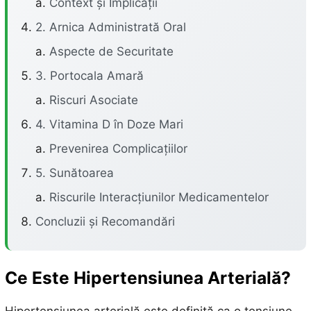
Context și Implicații
2. Arnica Administrată Oral
Aspecte de Securitate
3. Portocala Amară
Riscuri Asociate
4. Vitamina D în Doze Mari
Prevenirea Complicațiilor
5. Sunătoarea
Riscurile Interacțiunilor Medicamentelor
Concluzii și Recomandări
Ce Este Hipertensiunea Arterială?