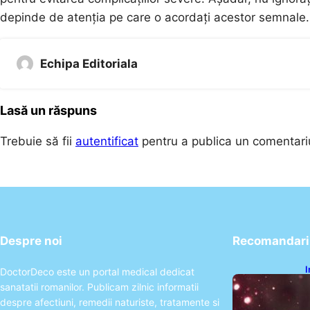
depinde de atenția pe care o acordați acestor semnale
Echipa Editoriala
Lasă un răspuns
Trebuie să fii
autentificat
pentru a publica un comentari
Despre noi
Recomandari 
I
DoctorDeco este un portal medical dedicat
ș
sanatatii romanilor. Publicam zilnic informatii
î
despre afectiuni, remedii naturiste, tratamente si