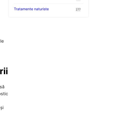
Tratamente naturiste
277
le
ii
 să
stic
și