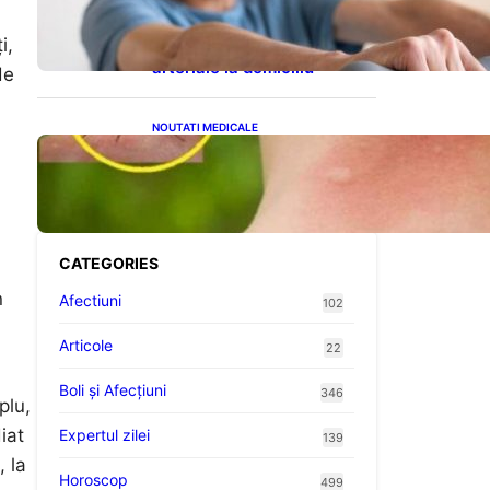
cardiovasculare: Patru
exerciții simple pentru
i,
reducerea tensiunii
arteriale la domiciliu
de
NOUTATI MEDICALE
Cum bacteriile pielii
influențează atracția
țânțarilor: O nouă viziune
asupra alegerii victimelor
CATEGORIES
n
Afectiuni
102
Articole
22
Boli și Afecțiuni
346
plu,
iat
Expertul zilei
139
, la
Horoscop
499