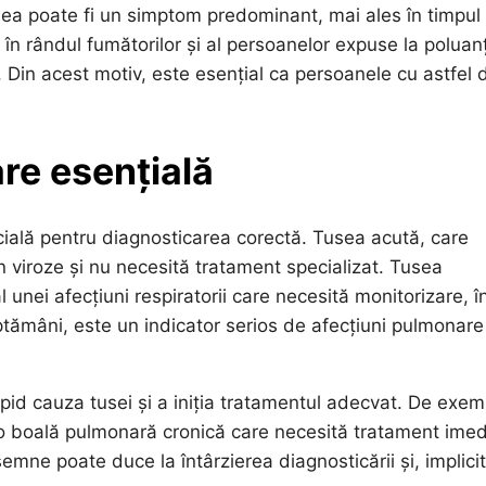
usea poate fi un simptom predominant, mai ales în timpul
n rândul fumătorilor și al persoanelor expuse la poluanț
e. Din acest motiv, este esențial ca persoanele cu astfel 
are esențială
ucială pentru diagnosticarea corectă. Tusea acută, care
n viroze și nu necesită tratament specializat. Tusea
 unei afecțiuni respiratorii care necesită monitorizare, î
ptămâni, este un indicator serios de afecțiuni pulmonare
apid cauza tusei și a iniția tratamentul adecvat. De exem
 o boală pulmonară cronică care necesită tratament imed
mne poate duce la întârzierea diagnosticării și, implicit