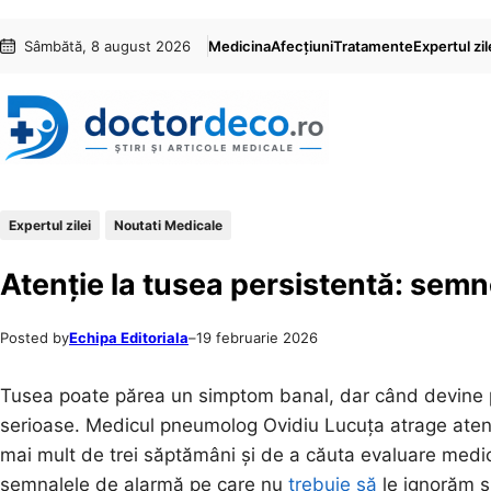
Sari
Skip
Sâmbătă, 8 august 2026
Medicina
Afecțiuni
Tratamente
Expertul zil
la
to
conținut
content
Expertul zilei
Noutati Medicale
Atenție la tusea persistentă: semn
Posted by
Echipa Editoriala
–
19 februarie 2026
Tusea poate părea un simptom banal, dar când devine p
serioase. Medicul pneumolog Ovidiu Lucuța atrage aten
mai mult de trei săptămâni și de a căuta evaluare medica
semnalele de alarmă pe care nu
trebuie să
le ignorăm și