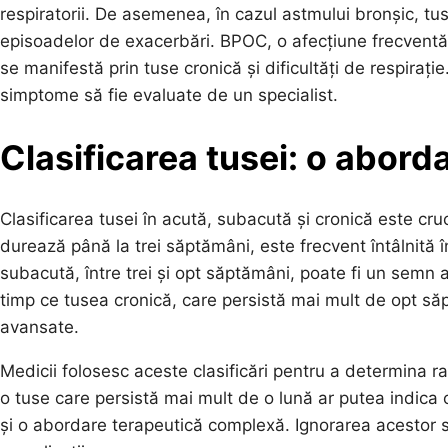
respiratorii. De asemenea, în cazul astmului bronșic, t
episoadelor de exacerbări. BPOC, o afecțiune frecventă î
se manifestă prin tuse cronică și dificultăți de respirați
simptome să fie evaluate de un specialist.
Clasificarea tusei: o abord
Clasificarea tusei în acută, subacută și cronică este cr
durează până la trei săptămâni, este frecvent întâlnită î
subacută, între trei și opt săptămâni, poate fi un semn al
timp ce tusea cronică, care persistă mai mult de opt să
avansate.
Medicii folosesc aceste clasificări pentru a determina r
o tuse care persistă mai mult de o lună ar putea indica
și o abordare terapeutică complexă. Ignorarea acestor se