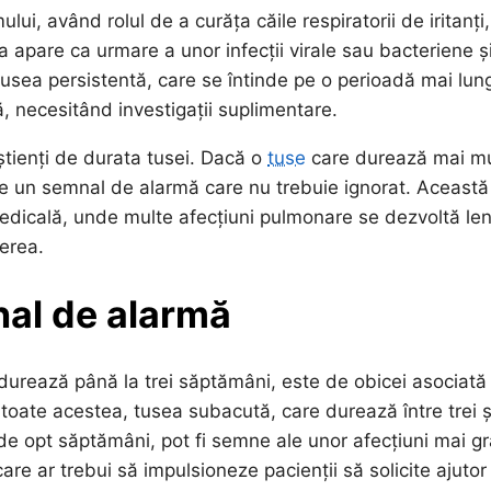
, având rolul de a curăța căile respiratorii de iritanți,
a apare ca urmare a unor infecții virale sau bacteriene ș
tusea persistentă, care se întinde pe o perioadă mai lun
 necesitând investigații suplimentare.
știenți de durata tusei. Dacă o
tuse
care durează mai mu
e un semnal de alarmă care nu trebuie ignorat. Această
dicală, unde multe afecțiuni pulmonare se dezvoltă len
erea.
al de alarmă
 durează până la trei săptămâni, este de obicei asociată
 toate acestea, tusea subacută, care durează între trei ș
de opt săptămâni, pot fi semne ale unor afecțiuni mai gr
re ar trebui să impulsioneze pacienții să solicite ajutor