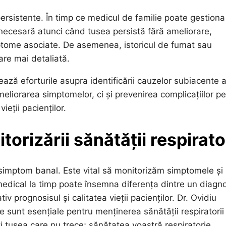
ersistente. În timp ce medicul de familie poate gestiona
necesară atunci când tusea persistă fără ameliorare,
ptome asociate. De asemenea, istoricul de fumat sau
are mai detaliată.
ază eforturile asupra identificării cauzelor subiacente a
liorarea simptomelor, ci și prevenirea complicațiilor pe
ieții pacienților.
rizării sănătății respirator
n simptom banal. Este vital să monitorizăm simptomele și
edical la timp poate însemna diferența dintre un diagno
v prognosisul și calitatea vieții pacienților. Dr. Ovidiu
 sunt esențiale pentru menținerea sănătății respiratorii 
ți tusea care nu trece; sănătatea voastră respiratorie