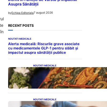
,
Asupra Sănătății
7 august 2026
by
Echipa Editoriala
ul
te
RECENT POSTS
în
NOUTATI MEDICALE
Alerta medicală: Riscurile grave asociate
cu medicamentele GLP-1 pentru slăbit și
impactul asupra sănătății publice
NOUTATI MEDICALE
Postul Adormirii Maicii
Domnului: Tradiții,
Superstiții și Implicații
Spiritualitate în 2026
NOUTATI MEDICALE
Îmbunătățirea sănătății