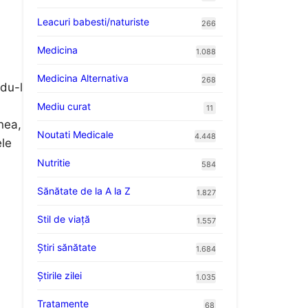
Leacuri babesti/naturiste
266
Medicina
1.088
Medicina Alternativa
268
ndu-l
Mediu curat
11
nea,
Noutati Medicale
4.448
ele
Nutritie
584
Sănătate de la A la Z
1.827
Stil de viaţă
1.557
Ştiri sănătate
1.684
Știrile zilei
1.035
Tratamente
68