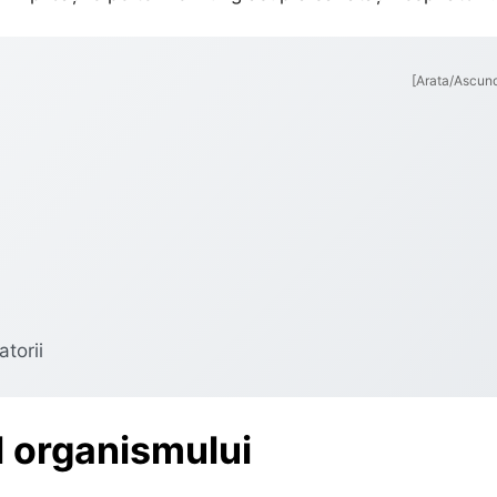
[Arata/Ascun
atorii
al organismului