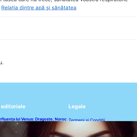
.
Relația dintre apă și sănătatea
u.
editoriale
Legale
nfluența lui Venus: Dragoste, Noroc
Termeni și Condiții
i Oportunități pentru Tauri și Balanțe
n Weekendul 8-9 August
Politica de Confidențialitate