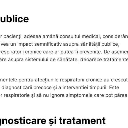
publice
iar pacienții adesea amână consultul medical, considerâ
vea un impact semnificativ asupra sănătății publice,
espiratorii cronice care ar putea fi prevenite. De aseme
mare asupra sistemului de sănătate, deoarece tratament
entele pentru afecțiunile respiratorii cronice au crescut
diagnosticării precoce și a intervenției timpurii. Este
r respiratorie și să nu ignore simptomele care pot părea
gnosticare și tratament