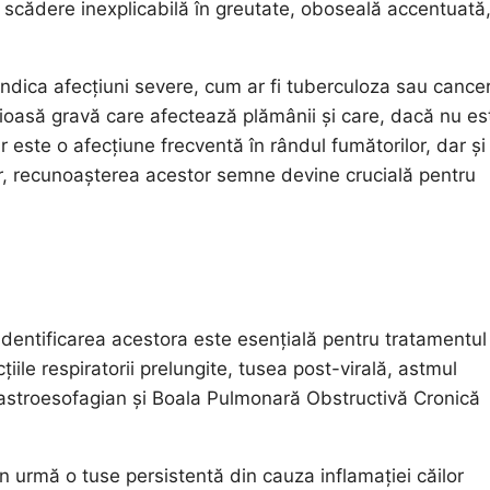
e, scădere inexplicabilă în greutate, oboseală accentuată
dica afecțiuni severe, cum ar fi tuberculoza sau cancer
ioasă gravă care afectează plămânii și care, dacă nu es
este o afecțiune frecventă în rândul fumătorilor, dar și 
r, recunoașterea acestor semne devine crucială pentru
identificarea acestora este esențială pentru tratamentul
iile respiratorii prelungite, tusea post-virală, astmul
ul gastroesofagian și Boala Pulmonară Obstructivă Cronică
 în urmă o tuse persistentă din cauza inflamației căilor