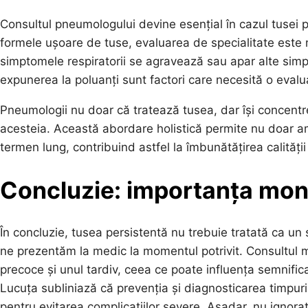
Consultul pneumologului devine esențial în cazul tusei p
formele ușoare de tuse, evaluarea de specialitate este 
simptomele respiratorii se agravează sau apar alte sim
expunerea la poluanți sunt factori care necesită o evalu
Pneumologii nu doar că tratează tusea, dar își concentre
acesteia. Această abordare holistică permite nu doar ame
termen lung, contribuind astfel la îmbunătățirea calității v
Concluzie: importanța monito
În concluzie, tusea persistentă nu trebuie tratată ca u
ne prezentăm la medic la momentul potrivit. Consultul m
precoce și unul tardiv, ceea ce poate influența semnificati
Lucuța subliniază că prevenția și diagnosticarea timpurie
pentru evitarea complicațiilor severe. Așadar, nu ignora