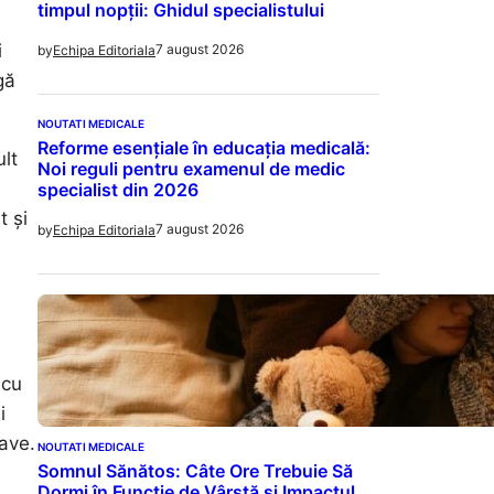
timpul nopții: Ghidul specialistului
i
7 august 2026
by
Echipa Editoriala
gă
NOUTATI MEDICALE
Reforme esențiale în educația medicală:
lt
Noi reguli pentru examenul de medic
specialist din 2026
t și
7 august 2026
by
Echipa Editoriala
 cu
i
ave.
NOUTATI MEDICALE
Somnul Sănătos: Câte Ore Trebuie Să
Dormi în Funcție de Vârstă și Impactul