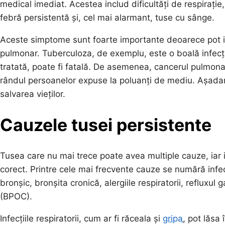
medical imediat. Acestea includ dificultăți de respirați
febră persistentă și, cel mai alarmant, tuse cu sânge.
Aceste simptome sunt foarte importante deoarece pot in
pulmonar. Tuberculoza, de exemplu, este o boală infecț
tratată, poate fi fatală. De asemenea, cancerul pulmonar 
rândul persoanelor expuse la poluanți de mediu. Așada
salvarea vieților.
Cauzele tusei persistente
Tusea care nu mai trece poate avea multiple cauze, iar 
corect. Printre cele mai frecvente cauze se numără infecț
bronșic, bronșita cronică, alergiile respiratorii, reflux
(BPOC).
Infecțiile respiratorii, cum ar fi răceala și
gripa
, pot lăsa