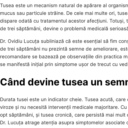
Tusea este un mecanism natural de apărare al organismului
mucus sau particule străine. De cele mai multe ori, tuse
dispare odată cu tratamentul acestor afecțiuni. Totuși, 
de trei săptămâni, devine o problemă medicală serioasă,
Dr. Ovidiu Lucuța subliniază că este esențial să fim con
de trei săptămâni nu prezintă semne de ameliorare, est
recomandare se bazează pe observațiile din practica me
se manifestă inițial prin simptome ușor de trecut cu ved
Când devine tusea un semn
Durata tusei este un indicator cheie. Tusea acută, care
viroze și nu necesită intervenții medicale majoritare. Cu
opt săptămâni, și tusea cronică, care persistă mai mult 
Dr. Lucuța atrage atenția asupra simptomelor asociate ca