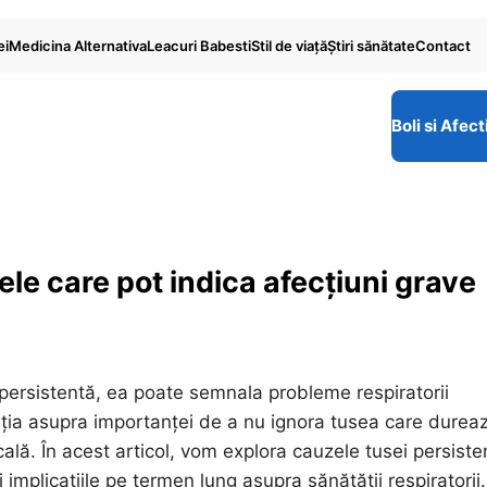
ei
Medicina Alternativa
Leacuri Babesti
Stil de viaţă
Ştiri sănătate
Contact
Boli si Afect
ele care pot indica afecțiuni grave
ersistentă, ea poate semnala probleme respiratorii
ția asupra importanței de a nu ignora tusea care durea
lă. În acest articol, vom explora cauzele tusei persiste
 implicațiile pe termen lung asupra sănătății respiratorii.