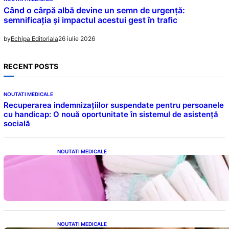
Când o cârpă albă devine un semn de urgență:
semnificația și impactul acestui gest în trafic
26 iulie 2026
by
Echipa Editoriala
RECENT POSTS
NOUTATI MEDICALE
Recuperarea indemnizațiilor suspendate pentru persoanele
cu handicap: O nouă oportunitate în sistemul de asistență
socială
NOUTATI MEDICALE
Tampoanele menstruale: O analiză profundă
a riscurilor legate de metale toxice
NOUTATI MEDICALE