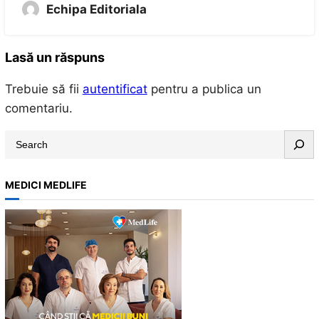
Echipa Editoriala
Lasă un răspuns
Trebuie să fii
autentificat
pentru a publica un
comentariu.
S
e
a
MEDICI MEDLIFE
r
c
h