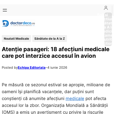
Sari
Skip
la
to
Boli si
Afectiun
conținut
content
Sănătat
de la A la
Medici
Tratame
Noutati Medicale
Sănătate de la A la Z
Nutriti
Diction
Atenție pasageri: 18 afecțiuni medicale
care pot interzice accesul în avion
Posted by
Echipa Editoriala
–
4 iunie 2026
Pe măsură ce sezonul estival se apropie, milioane de
oameni își planifică vacanțele, dar puțini sunt
conștienți că anumite afecțiuni
medicale
pot afecta
accesul lor la zbor. Organizația Mondială a Sănătății
(OMS) a emis un avertisment cu privire la riscurile