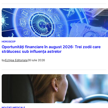
HOROSCOP
Oportunități financiare în august 2026: Trei zodii care
strălucesc sub influența astrelor
26 iulie 2026
by
Echipa Editoriala
NOUTATI MEDICALE