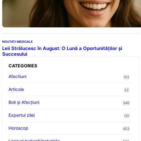
Ceaiul – Băutura care protejează inima:
Descoperiri recente despre beneficiile
consumului zilnic
NOUTATI MEDICALE
Leii Strălucesc în August: O Lună a Oportunităților și
Succesului
CATEGORIES
Afectiuni
102
Articole
22
Boli și Afecțiuni
346
Expertul zilei
131
Horoscop
453
Leacuri babesti/naturiste