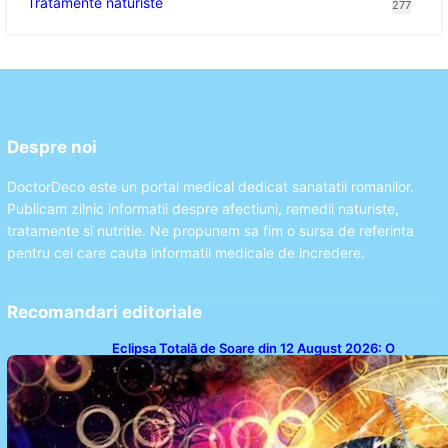
Tratamente naturiste
277
Despre noi
DoctorDeco este un portal medical dedicat sanatatii romanilor.
Publicam zilnic informatii despre afectiuni, remedii naturiste,
tratamente si nutritie. Ne propunem sa fim o sursa de referinta
pentru cei care cauta informatii medicale de incredere.
Recomandari editoriale
Eclipsa Totală de Soare din 12 August 2026: O
Analiză a Impactului asupra Trei Zodii și a Ciclului de
18 Ani