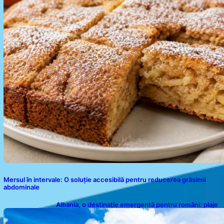
Mersul în intervale: O soluție accesibilă pentru reducerea grăsimii
abdominale
Albania, o destinație emergentă pentru români: plaje
spectaculoase, ape turcoaz și prețuri accesibile