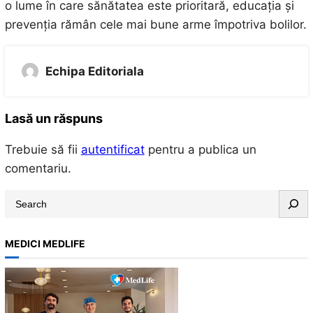
o lume în care sănătatea este prioritară, educația și
prevenția rămân cele mai bune arme împotriva bolilor.
Echipa Editoriala
Lasă un răspuns
Trebuie să fii
autentificat
pentru a publica un
comentariu.
S
e
a
MEDICI MEDLIFE
r
c
h