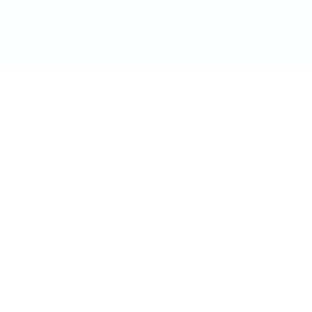
doctordeco.ro
©2026. All Rights Reserved.