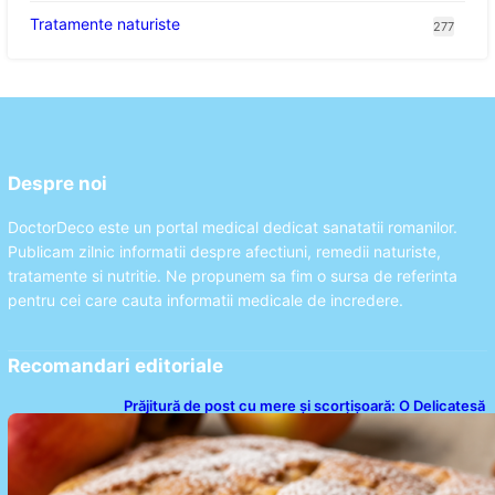
Tratamente naturiste
277
Despre noi
DoctorDeco este un portal medical dedicat sanatatii romanilor.
Publicam zilnic informatii despre afectiuni, remedii naturiste,
tratamente si nutritie. Ne propunem sa fim o sursa de referinta
pentru cei care cauta informatii medicale de incredere.
Recomandari editoriale
Prăjitură de post cu mere și scorțișoară: O Delicatesă
Dulce pentru Postul Adormirii Maicii Domnului