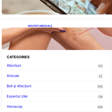
Avantaje, Provocări și Viitorul Tehnologiei
Energetice
NOUTATI MEDICALE
Varicele și Umflarea Picioarelor pe Caniculă:
Înțelegerea Simptomelor și Măsurilor de
Prevenție
CATEGORIES
Afectiuni
102
Articole
22
Boli și Afecțiuni
346
Expertul zilei
138
Horoscop
496