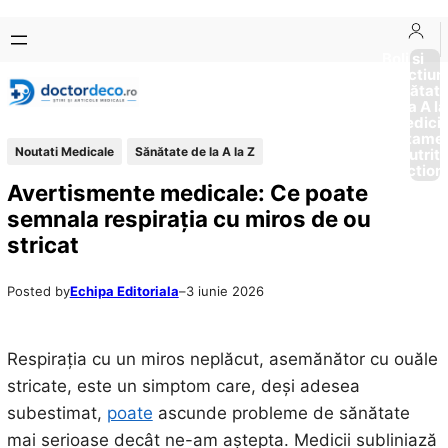
Sari
Skip
la
to
Boli si
Afectiun
conținut
content
Sănătat
de la A la
Medici
Tratame
Noutati Medicale
Sănătate de la A la Z
Nutriti
Diction
Avertismente medicale: Ce poate
semnala respirația cu miros de ou
stricat
Posted by
Echipa Editoriala
–
3 iunie 2026
Respirația cu un miros neplăcut, asemănător cu ouăle
stricate, este un simptom care, deși adesea
subestimat,
poate
ascunde probleme de sănătate
mai serioase decât ne-am aștepta. Medicii subliniază