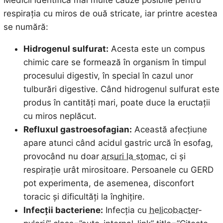
respirația cu miros de ouă stricate, iar printre acestea
se numără:
Hidrogenul sulfurat:
Acesta este un compus
chimic care se formează în organism în timpul
procesului digestiv, în special în cazul unor
tulburări digestive. Când hidrogenul sulfurat este
produs în cantități mari, poate duce la eructații
cu miros neplăcut.
Refluxul gastroesofagian:
Această afecțiune
apare atunci când acidul gastric urcă în esofag,
provocând nu doar
arsuri la stomac
, ci și
respirație urât mirositoare. Persoanele cu GERD
pot experimenta, de asemenea, disconfort
toracic și dificultăți la înghițire.
Infecții bacteriene:
Infecția cu
helicobacter
-