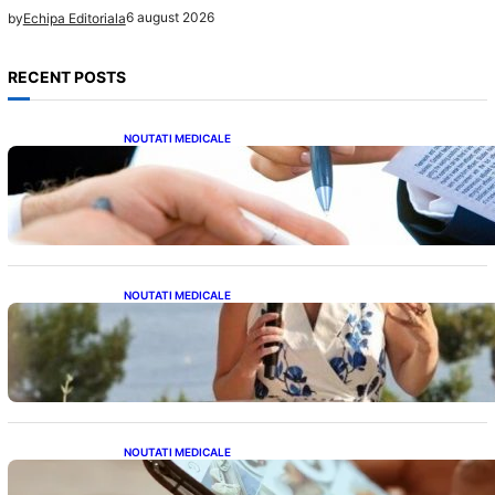
6 august 2026
by
Echipa Editoriala
RECENT POSTS
NOUTATI MEDICALE
Acordul României cu Banca Mondială: O
Analiză Detaliată a Împrumutului și
Condițiilor Impuse
NOUTATI MEDICALE
Nașterea prințesei Eugenie la Lisabona: O
alegere plină de semnificație pentru familia
regală britanică
NOUTATI MEDICALE
Revoluția Bateriilor pentru Telefoane: