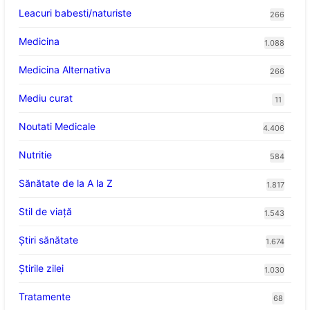
Leacuri babesti/naturiste
266
Medicina
1.088
Medicina Alternativa
266
Mediu curat
11
Noutati Medicale
4.406
Nutritie
584
Sănătate de la A la Z
1.817
Stil de viaţă
1.543
Ştiri sănătate
1.674
Știrile zilei
1.030
Tratamente
68