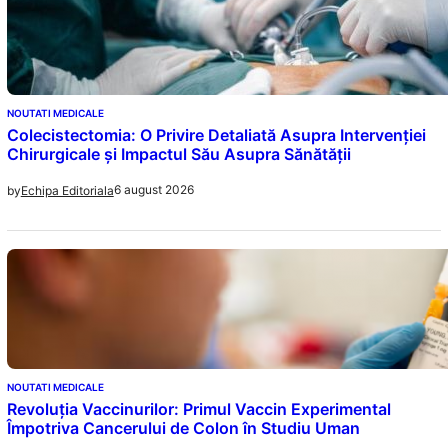
NOUTATI MEDICALE
Colecistectomia: O Privire Detaliată Asupra Intervenției
Chirurgicale și Impactul Său Asupra Sănătății
6 august 2026
by
Echipa Editoriala
NOUTATI MEDICALE
Revoluția Vaccinurilor: Primul Vaccin Experimental
Împotriva Cancerului de Colon în Studiu Uman