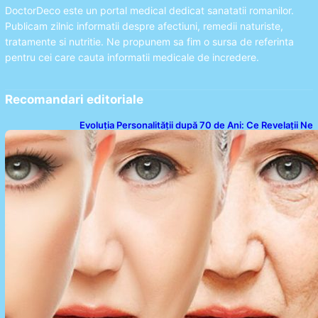
DoctorDeco este un portal medical dedicat sanatatii romanilor.
Publicam zilnic informatii despre afectiuni, remedii naturiste,
tratamente si nutritie. Ne propunem sa fim o sursa de referinta
pentru cei care cauta informatii medicale de incredere.
Recomandari editoriale
Evoluția Personalității după 70 de Ani: Ce Revelații Ne
Oferă Studiile Psihologice