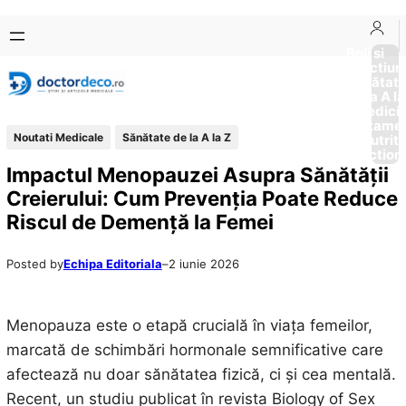
Sari
Skip
la
to
Boli si
Afectiun
conținut
content
Sănătat
de la A la
Medici
Tratame
Noutati Medicale
Sănătate de la A la Z
Nutriti
Diction
Impactul Menopauzei Asupra Sănătății
Creierului: Cum Prevenția Poate Reduce
Riscul de Demență la Femei
Posted by
Echipa Editoriala
–
2 iunie 2026
Menopauza este o etapă crucială în viața femeilor,
marcată de schimbări hormonale semnificative care
afectează nu doar sănătatea fizică, ci și cea mentală.
Recent, un studiu publicat în revista Biology of Sex