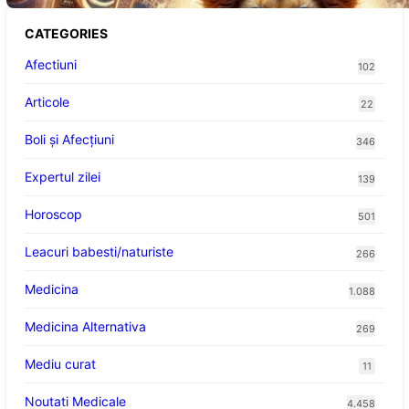
CATEGORIES
Afectiuni
102
Articole
22
Boli și Afecțiuni
346
Expertul zilei
139
Horoscop
501
Leacuri babesti/naturiste
266
Medicina
1.088
Medicina Alternativa
269
Mediu curat
11
Noutati Medicale
4.458