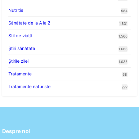
Nutritie
584
Sănătate de la A la Z
1.831
Stil de viaţă
1.560
Ştiri sănătate
1.686
Știrile zilei
1.035
Tratamente
68
Tratamente naturiste
277
Despre noi