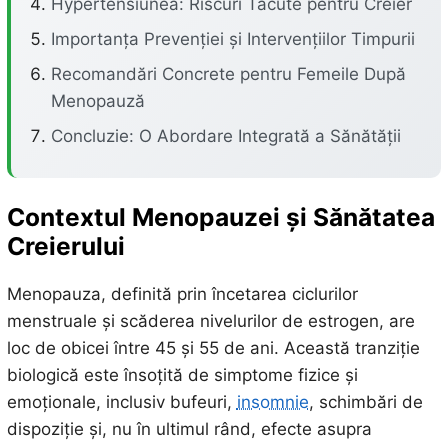
Hypertensiunea: Riscuri Tăcute pentru Creier
Importanța Prevenției și Intervențiilor Timpurii
Recomandări Concrete pentru Femeile După
Menopauză
Concluzie: O Abordare Integrată a Sănătății
Contextul Menopauzei și Sănătatea
Creierului
Menopauza, definită prin încetarea ciclurilor
menstruale și scăderea nivelurilor de estrogen, are
loc de obicei între 45 și 55 de ani. Această tranziție
biologică este însoțită de simptome fizice și
emoționale, inclusiv bufeuri,
insomnie
, schimbări de
dispoziție și, nu în ultimul rând, efecte asupra