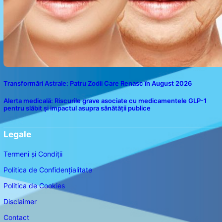
Transformări Astrale: Patru Zodii Care Renasc în August 2026
Alerta medicală: Riscurile grave asociate cu medicamentele GLP-1
pentru slăbit și impactul asupra sănătății publice
Legale
Termeni și Condiții
Politica de Confidențialitate
Politica de Cookies
Disclaimer
Contact