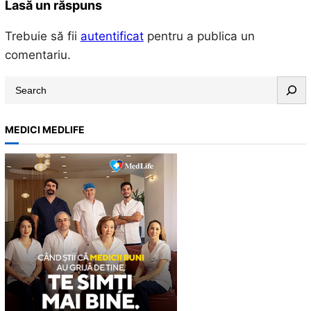
Lasă un răspuns
Trebuie să fii
autentificat
pentru a publica un
comentariu.
S
e
a
MEDICI MEDLIFE
r
c
h