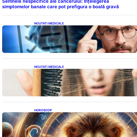
Semnele nespecifice ale cancerului: Înțelegerea
simptomelor banale care pot prefigura o boală gravă
NOUTATI MEDICALE
Inteligența dincolo de note: Semnele unui IQ
ridicat care nu țin de școală
NOUTATI MEDICALE
Semnele unei deficiențe de proteine:
Impactul asupra sănătății tale
HOROSCOP
Portalul Leului 8/8: Oportunități de
Abundență pentru Cinci Zodii în 2026