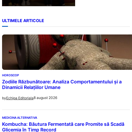
ULTIMELE ARTICOLE
HOROSCOP
Zodiile Răzbunătoare: Analiza Comportamentului și a
Dinamicii Relațiilor Umane
8 august 2026
by
Echipa Editoriala
MEDICINA ALTERNATIVA
Kombucha: Băutura Fermentată care Promite să Scadă
Glicemia în Timp Record