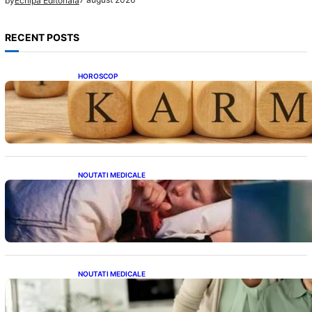
by
Echipa Editoriala
RECENT POSTS
HOROSCOP
Eclipsa și Karma: Impactul Emoțional Asupra
Zodiilor Leu și Vărsător
NOUTATI MEDICALE
Tusea seacă nocturnă: Semnale importante
despre sănătatea inimii tale
NOUTATI MEDICALE
Sprijin financiar pentru pensionari: Ce
înseamnă ajutoarele de până la 500 de lei în