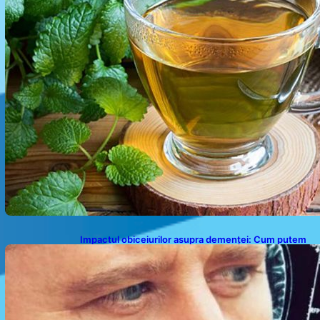
Impactul obiceiurilor asupra demenței: Cum putem
preveni îmbătrânirea prematură a creierului