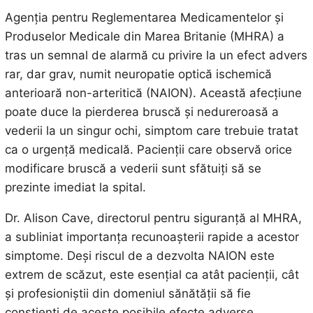
Agenția pentru Reglementarea Medicamentelor și
Produselor Medicale din Marea Britanie (MHRA) a
tras un semnal de alarmă cu privire la un efect advers
rar, dar grav, numit neuropatie optică ischemică
anterioară non-arteritică (NAION). Această afecțiune
poate duce la pierderea bruscă și nedureroasă a
vederii la un singur ochi, simptom care trebuie tratat
ca o urgență medicală. Pacienții care observă orice
modificare bruscă a vederii sunt sfătuiți să se
prezinte imediat la spital.
Dr. Alison Cave, directorul pentru siguranță al MHRA,
a subliniat importanța recunoașterii rapide a acestor
simptome. Deși riscul de a dezvolta NAION este
extrem de scăzut, este esențial ca atât pacienții, cât
și profesioniștii din domeniul sănătății să fie
conștienți de aceste posibile efecte adverse.