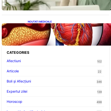
2026
NOUTATI MEDICALE
Descoperirea revoluționară: Afereza
terapeutică, un posibil aliat în eliminarea
microplasticelor din sânge
CATEGORIES
Afectiuni
102
Articole
22
Boli și Afecțiuni
346
Expertul zilei
139
Horoscop
498