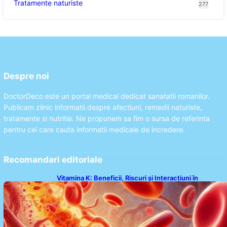
Tratamente naturiste
277
Despre noi
DoctorDeco este un portal medical dedicat sanatatii romanilor.
Publicam zilnic informatii despre afectiuni, remedii naturiste,
tratamente si nutritie. Ne propunem sa fim o sursa de referinta
pentru cei care cauta informatii medicale de incredere.
Recomandari editoriale
Vitamina K: Beneficii, Riscuri și Interacțiuni în
Coagularea Sângelui