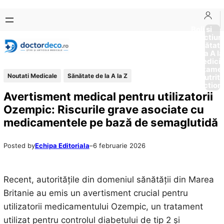
Sari
Skip
la
to
Boli si
Afectiun
conținut
content
Sănătat
de la A la
Medici
Tratame
Noutati Medicale
Sănătate de la A la Z
Nutriti
Diction
Avertisment medical pentru utilizatorii
Ozempic: Riscurile grave asociate cu
medicamentele pe bază de semaglutidă
Posted by
Echipa Editoriala
–
6 februarie 2026
Recent, autoritățile din domeniul sănătății din Marea
Britanie au emis un avertisment crucial pentru
utilizatorii medicamentului Ozempic, un tratament
utilizat pentru controlul diabetului de tip 2 și