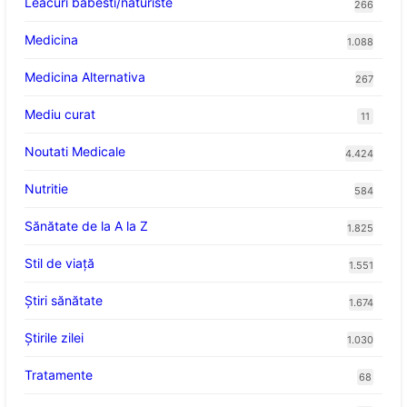
Leacuri babesti/naturiste
266
Medicina
1.088
Medicina Alternativa
267
Mediu curat
11
Noutati Medicale
4.424
Nutritie
584
Sănătate de la A la Z
1.825
Stil de viaţă
1.551
Ştiri sănătate
1.674
Știrile zilei
1.030
Tratamente
68