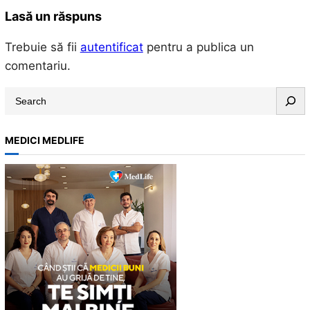
Lasă un răspuns
Trebuie să fii
autentificat
pentru a publica un
comentariu.
S
e
a
MEDICI MEDLIFE
r
c
h