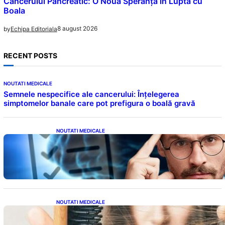
Cancerului Pancreatic: O Nouă Speranță în Lupta cu
Boala
8 august 2026
by
Echipa Editoriala
RECENT POSTS
NOUTATI MEDICALE
Semnele nespecifice ale cancerului: Înțelegerea
simptomelor banale care pot prefigura o boală gravă
NOUTATI MEDICALE
Inteligența dincolo de note: Semnele unui IQ
ridicat care nu țin de școală
NOUTATI MEDICALE
Semnele unei deficiențe de proteine:
Impactul asupra sănătății tale