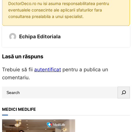
DoctorDeco.ro nu isi asuma responsabilitatea pentru
eventualele consecinte ale aplicarii sfaturilor fara
consultarea prealabila a unui specialist.
Echipa Editoriala
Lasă un răspuns
Trebuie să fii
autentificat
pentru a publica un
comentariu.
S
e
a
MEDICI MEDLIFE
r
c
h