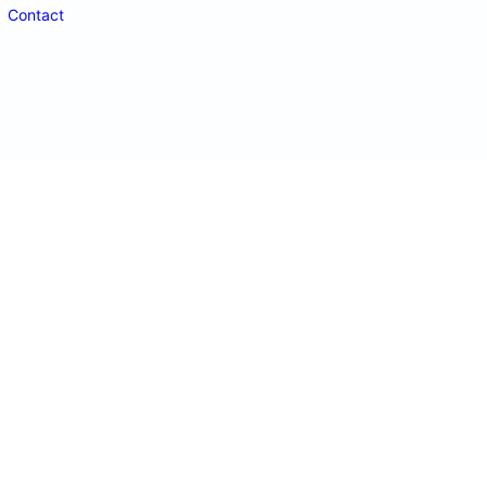
Contact
doctordeco.ro
©2026. All Rights Reserved.