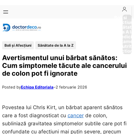
Sari
Skip
la
to
Boli si
Afectiun
conținut
content
Sănătat
de la A la
Medici
Tratame
Boli și Afecțiuni
Sănătate de la A la Z
Nutriti
Diction
Avertismentul unui bărbat sănătos:
Cum simptomele tăcute ale cancerului
de colon pot fi ignorate
Posted by
Echipa Editoriala
–
2 februarie 2026
Povestea lui Chris Kirt, un bărbat aparent sănătos
care a fost diagnosticat cu
cancer
de colon,
subliniază gravitatea simptomelor subtile care pot fi
confundate cu afecțiuni mai puțin severe, precum