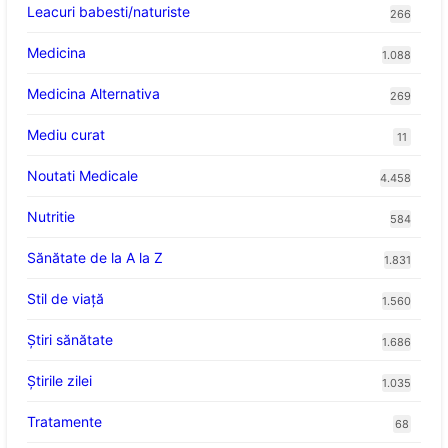
Leacuri babesti/naturiste
266
Medicina
1.088
Medicina Alternativa
269
Mediu curat
11
Noutati Medicale
4.458
Nutritie
584
Sănătate de la A la Z
1.831
Stil de viaţă
1.560
Ştiri sănătate
1.686
Știrile zilei
1.035
Tratamente
68