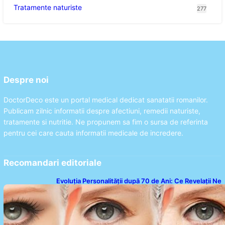
Tratamente naturiste
277
Despre noi
DoctorDeco este un portal medical dedicat sanatatii romanilor.
Publicam zilnic informatii despre afectiuni, remedii naturiste,
tratamente si nutritie. Ne propunem sa fim o sursa de referinta
pentru cei care cauta informatii medicale de incredere.
Recomandari editoriale
Evoluția Personalității după 70 de Ani: Ce Revelații Ne
Oferă Studiile Psihologice