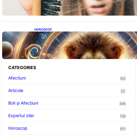
HOROSCOP
Portalul Leului 8/8: Oportunități de
Abundență pentru Cinci Zodii în 2026
CATEGORIES
Afectiuni
102
Articole
22
Boli și Afecțiuni
346
Expertul zilei
139
Horoscop
501