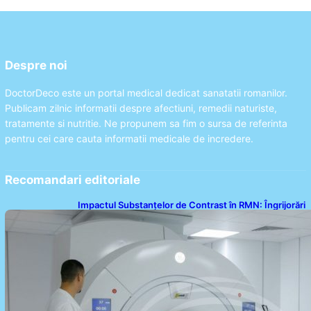
Despre noi
DoctorDeco este un portal medical dedicat sanatatii romanilor.
Publicam zilnic informatii despre afectiuni, remedii naturiste,
tratamente si nutritie. Ne propunem sa fim o sursa de referinta
pentru cei care cauta informatii medicale de incredere.
Recomandari editoriale
Impactul Substanțelor de Contrast în RMN: Îngrijorări
Legate de Gadoliniu și Acidul Oxalic