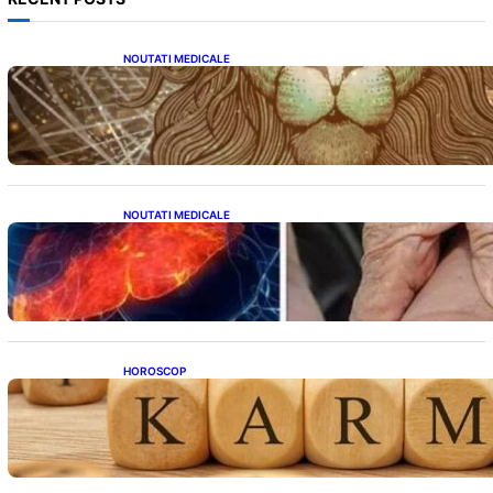
NOUTATI MEDICALE
Energia Portalului 8:8:8: O Fereastră
Cosmică pentru Transformări în Viața Ta
NOUTATI MEDICALE
Ficatul Gras: Semnalul Ușor Ignorat de la
Picioare și Importanța Diagnosticării Timpurii
HOROSCOP
Eclipsa și Karma: Impactul Emoțional Asupra
Zodiilor Leu și Vărsător