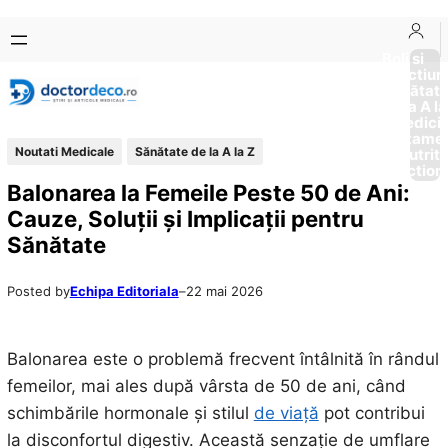
Sari
Skip
la
to
Boli si
Afectiun
conținut
content
Sănătat
de la A la
Medici
Tratame
Noutati Medicale
Sănătate de la A la Z
Nutriti
Diction
Balonarea la Femeile Peste 50 de Ani:
Cauze, Soluții și Implicații pentru
Sănătate
Posted by
Echipa Editoriala
–
22 mai 2026
Balonarea este o problemă frecvent întâlnită în rândul
femeilor, mai ales după vârsta de 50 de ani, când
schimbările hormonale și stilul
de viață
pot contribui
la disconfortul digestiv. Această senzație de umflare