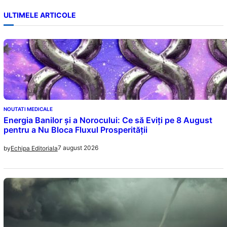
ULTIMELE ARTICOLE
NOUTATI MEDICALE
Energia Banilor și a Norocului: Ce să Eviți pe 8 August
pentru a Nu Bloca Fluxul Prosperității
7 august 2026
by
Echipa Editoriala