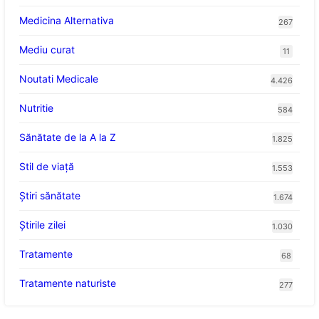
Medicina Alternativa
267
Mediu curat
11
Noutati Medicale
4.426
Nutritie
584
Sănătate de la A la Z
1.825
Stil de viaţă
1.553
Ştiri sănătate
1.674
Știrile zilei
1.030
Tratamente
68
Tratamente naturiste
277