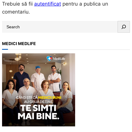
Trebuie să fii
autentificat
pentru a publica un
comentariu.
S
e
a
MEDICI MEDLIFE
r
c
h