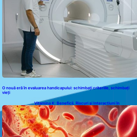
O nouă eră în evaluarea handicapului: schimbați criteriile, schimbați
vieți
Vitamina K: Beneficii, Riscuri și Interacțiuni în
Coagularea Sângelui