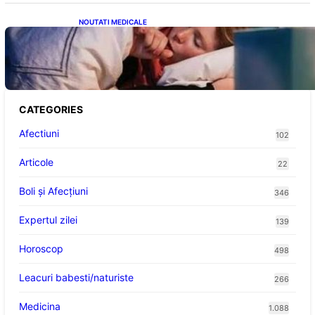
NOUTATI MEDICALE
Tusea seacă nocturnă: Semnale importante
despre sănătatea inimii tale
CATEGORIES
Afectiuni
102
Articole
22
Boli și Afecțiuni
346
Expertul zilei
139
Horoscop
498
Leacuri babesti/naturiste
266
Medicina
1.088