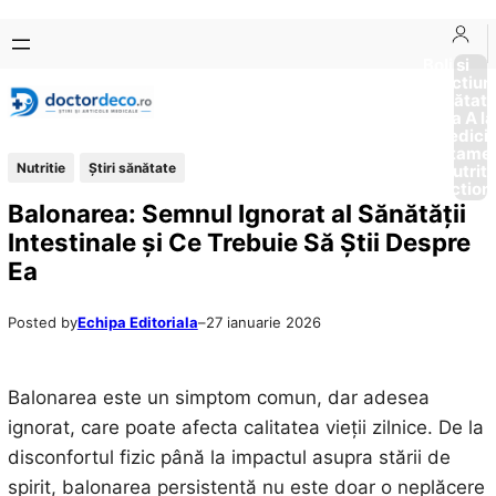
Sari
Skip
la
to
Boli si
Afectiun
conținut
content
Sănătat
de la A la
Medici
Tratame
Nutritie
Ştiri sănătate
Nutriti
Diction
Balonarea: Semnul Ignorat al Sănătății
Intestinale și Ce Trebuie Să Știi Despre
Ea
Posted by
Echipa Editoriala
–
27 ianuarie 2026
Balonarea este un simptom comun, dar adesea
ignorat, care poate afecta calitatea vieții zilnice. De la
disconfortul fizic până la impactul asupra stării de
spirit, balonarea persistentă nu este doar o neplăcere