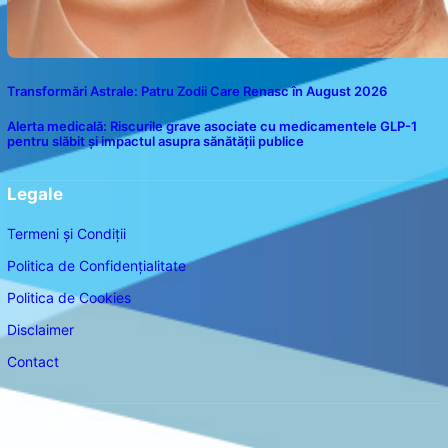
Transformări Astrale: Patru Zodii Care Renasc în August 2026
Alerta medicală: Riscurile grave asociate cu medicamentele GLP-1
pentru slăbit și impactul asupra sănătății publice
Legale
Termeni și Condiții
Politica de Confidențialitate
Politica de Cookies
Disclaimer
Contact
Navigare