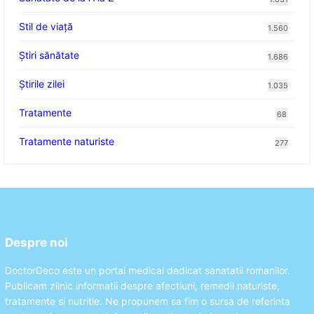
Stil de viaţă
1.560
Ştiri sănătate
1.686
Știrile zilei
1.035
Tratamente
68
Tratamente naturiste
277
Despre noi
DoctorDeco este un portal medical dedicat sanatatii romanilor.
Publicam zilnic informatii despre afectiuni, remedii naturiste,
tratamente si nutritie. Ne propunem sa fim o sursa de referinta