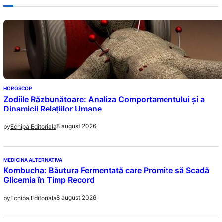
HOROSCOP
Zodiile Răzbunătoare: Analiza Comportamentului și a
Dinamicii Relațiilor Umane
8 august 2026
by
Echipa Editoriala
MEDICINA ALTERNATIVA
Kombucha: Băutura Fermentată care Promite să Scadă
Glicemia în Timp Record
8 august 2026
by
Echipa Editoriala