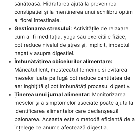
sănătoasă. Hidratarea ajută la prevenirea
constipației și la menținerea unui echilibru optim
al florei intestinale.
Gestionarea stresului:
Activitățile de relaxare,
cum ar fi meditația, yoga sau exercițiile fizice,
pot reduce nivelul de
stres
și, implicit, impactul
negativ asupra digestiei.
Îmbunătățirea obiceiurilor alimentare:
Mâncatul lent, mestecatul temeinic și evitarea
meselor luate pe fugă pot reduce cantitatea de
aer înghițită și pot îmbunătăți procesul digestiv.
Ținerea unui jurnal alimentar:
Monitorizarea
meselor și a simptomelor asociate poate ajuta la
identificarea alimentelor care declanșează
balonarea. Aceasta este o metodă eficientă de a
înțelege ce anume afectează digestia.