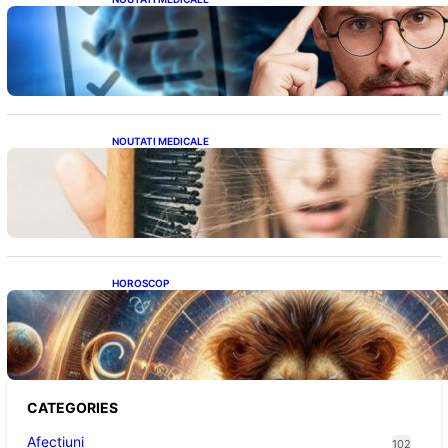
Inteligența dincolo de note: Semnele unui IQ
ridicat care nu țin de școală
NOUTATI MEDICALE
Semnele unei deficiențe de proteine:
Impactul asupra sănătății tale
HOROSCOP
Portalul Leului 8/8: Oportunități de
Abundență pentru Cinci Zodii în 2026
CATEGORIES
Afectiuni
102