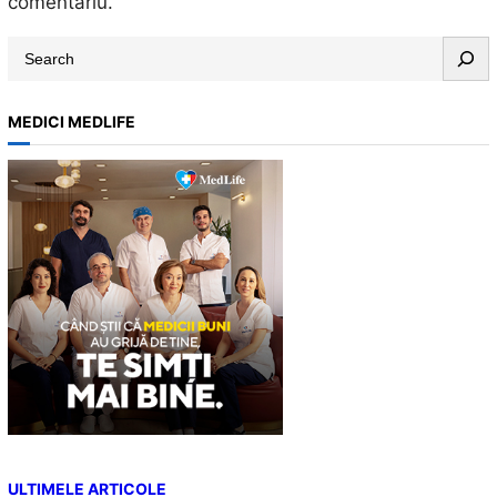
comentariu.
S
e
a
MEDICI MEDLIFE
r
c
h
ULTIMELE ARTICOLE