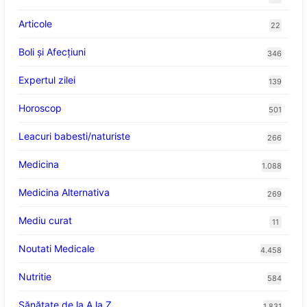
Articole
22
Boli și Afecțiuni
346
Expertul zilei
139
Horoscop
501
Leacuri babesti/naturiste
266
Medicina
1.088
Medicina Alternativa
269
Mediu curat
11
Noutati Medicale
4.458
Nutritie
584
Sănătate de la A la Z
1.831