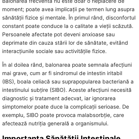
Balonarea frecventă nu este doar o neplăcere de
moment; poate avea implicații pe termen lung asupra
sănătății fizice și mentale. În primul rând, disconfortul
constant poate conduce la o calitate a vieții scăzută.
Persoanele afectate pot deveni anxioase sau
deprimate din cauza stării lor de sănătate, evitând
interacțiunile sociale sau activitățile fizice.
În al doilea rând, balonarea poate semnala afecțiuni
mai grave, cum ar fi sindromul de intestin iritabil
(IBS), boala celiacă sau suprapopularea bacteriană a
intestinului subțire (SIBO). Aceste afecțiuni necesită
diagnostic și tratament adecvat, iar ignorarea
simptomelor poate duce la complicații serioase. De
exemplu, SIBO poate provoca malabsorbție, care
afectează nutriția generală a organismului.
Importanța Sănătății Intestinale