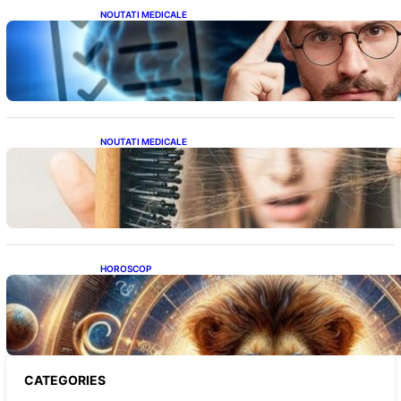
NOUTATI MEDICALE
Inteligența dincolo de note: Semnele unui IQ
ridicat care nu țin de școală
NOUTATI MEDICALE
Semnele unei deficiențe de proteine:
Impactul asupra sănătății tale
HOROSCOP
Portalul Leului 8/8: Oportunități de
Abundență pentru Cinci Zodii în 2026
CATEGORIES