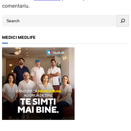
comentariu.
S
e
a
MEDICI MEDLIFE
r
c
h