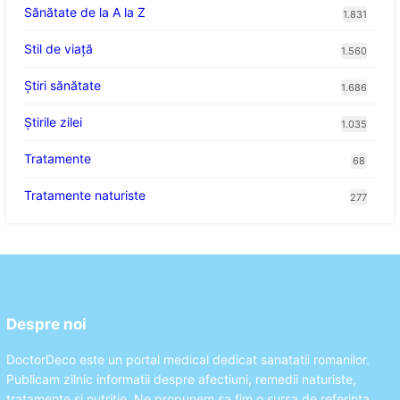
Sănătate de la A la Z
1.831
Stil de viaţă
1.560
Ştiri sănătate
1.686
Știrile zilei
1.035
Tratamente
68
Tratamente naturiste
277
Despre noi
DoctorDeco este un portal medical dedicat sanatatii romanilor.
Publicam zilnic informatii despre afectiuni, remedii naturiste,
tratamente si nutritie. Ne propunem sa fim o sursa de referinta