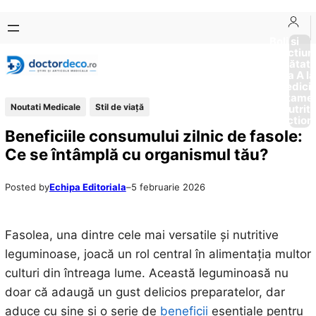
Sari
Skip
la
to
Boli si
Afectiun
conținut
content
Sănătat
de la A la
Medici
Tratame
Noutati Medicale
Stil de viaţă
Nutriti
Diction
Beneficiile consumului zilnic de fasole:
Ce se întâmplă cu organismul tău?
Posted by
Echipa Editoriala
–
5 februarie 2026
Fasolea, una dintre cele mai versatile și nutritive
leguminoase, joacă un rol central în alimentația multor
culturi din întreaga lume. Această leguminoasă nu
doar că adaugă un gust delicios preparatelor, dar
aduce cu sine și o serie de
beneficii
esențiale pentru