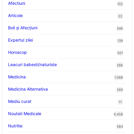
Afectiuni
102
Articole
22
Boli și Afecțiuni
346
Expertul zilei
139
Horoscop
501
Leacuri babesti/naturiste
266
Medicina
1.088
Medicina Alternativa
269
Mediu curat
11
Noutati Medicale
4.458
Nutritie
584