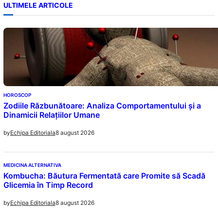
ULTIMELE ARTICOLE
HOROSCOP
Zodiile Răzbunătoare: Analiza Comportamentului și a
Dinamicii Relațiilor Umane
8 august 2026
by
Echipa Editoriala
MEDICINA ALTERNATIVA
Kombucha: Băutura Fermentată care Promite să Scadă
Glicemia în Timp Record
8 august 2026
by
Echipa Editoriala