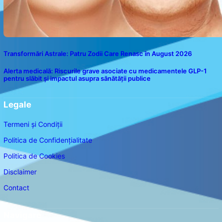
Transformări Astrale: Patru Zodii Care Renasc în August 2026
Alerta medicală: Riscurile grave asociate cu medicamentele GLP-1
pentru slăbit și impactul asupra sănătății publice
Legale
Termeni și Condiții
Politica de Confidențialitate
Politica de Cookies
Disclaimer
Contact
Navigare