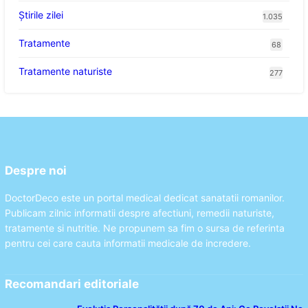
Știrile zilei
1.035
Tratamente
68
Tratamente naturiste
277
Despre noi
DoctorDeco este un portal medical dedicat sanatatii romanilor.
Publicam zilnic informatii despre afectiuni, remedii naturiste,
tratamente si nutritie. Ne propunem sa fim o sursa de referinta
pentru cei care cauta informatii medicale de incredere.
Recomandari editoriale