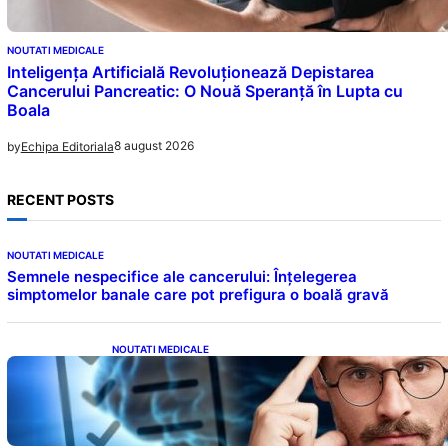
NOUTATI MEDICALE
Inteligența Artificială Revoluționează Depistarea
Cancerului Pancreatic: O Nouă Speranță în Lupta cu
Boala
8 august 2026
by
Echipa Editoriala
RECENT POSTS
NOUTATI MEDICALE
Semnele nespecifice ale cancerului: Înțelegerea
simptomelor banale care pot prefigura o boală gravă
NOUTATI MEDICALE
Inteligența dincolo de note: Semnele unui IQ
ridicat care nu țin de școală