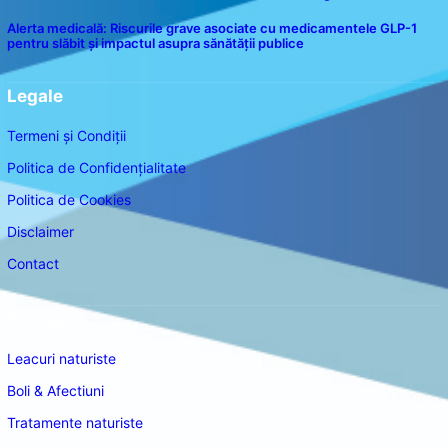
Alerta medicală: Riscurile grave asociate cu medicamentele GLP-1
pentru slăbit și impactul asupra sănătății publice
Legale
Termeni și Condiții
Politica de Confidențialitate
Politica de Cookies
Disclaimer
Contact
Navigare
Leacuri naturiste
Boli & Afectiuni
Tratamente naturiste