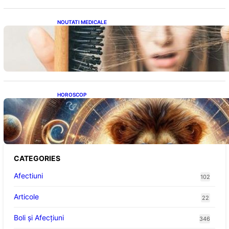
NOUTATI MEDICALE
Semnele unei deficiențe de proteine:
Impactul asupra sănătății tale
HOROSCOP
Portalul Leului 8/8: Oportunități de
Abundență pentru Cinci Zodii în 2026
CATEGORIES
Afectiuni
102
Articole
22
Boli și Afecțiuni
346