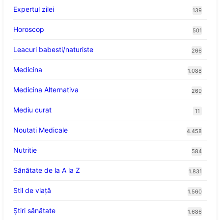
Expertul zilei
139
Horoscop
501
Leacuri babesti/naturiste
266
Medicina
1.088
Medicina Alternativa
269
Mediu curat
11
Noutati Medicale
4.458
Nutritie
584
Sănătate de la A la Z
1.831
Stil de viaţă
1.560
Ştiri sănătate
1.686