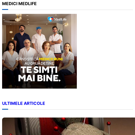
a
MEDICI MEDLIFE
r
c
h
ULTIMELE ARTICOLE