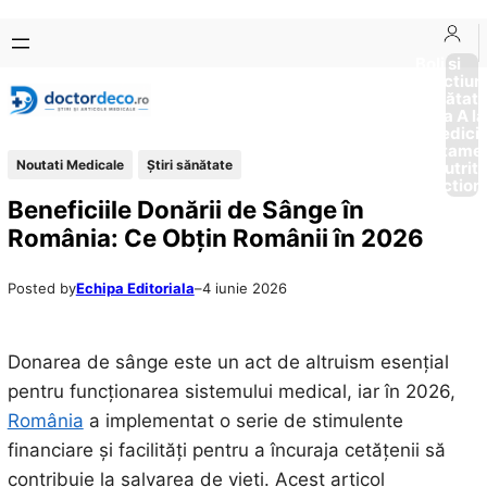
Sari
Skip
la
to
Boli si
Afectiun
conținut
content
Sănătat
de la A la
Medici
Tratame
Noutati Medicale
Ştiri sănătate
Nutriti
Diction
Beneficiile Donării de Sânge în
România: Ce Obțin Românii în 2026
Posted by
Echipa Editoriala
–
4 iunie 2026
Donarea de sânge este un act de altruism esențial
pentru funcționarea sistemului medical, iar în 2026,
România
a implementat o serie de stimulente
financiare și facilități pentru a încuraja cetățenii să
contribuie la salvarea de vieți. Acest articol