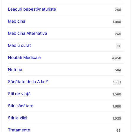
Leacuri babesti/naturiste
266
Medicina
1.088
Medicina Alternativa
269
Mediu curat
11
Noutati Medicale
4.458
Nutritie
584
Sănătate de la A la Z
1.831
Stil de viaţă
1.560
Ştiri sănătate
1.686
Știrile zilei
1.035
Tratamente
68