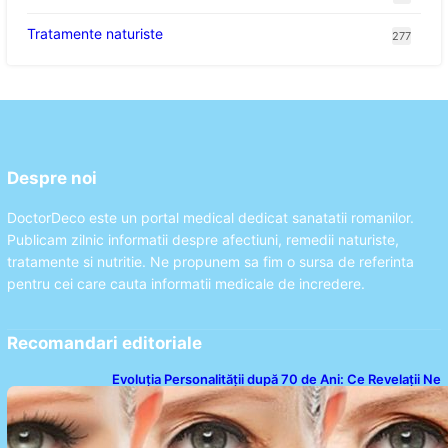
Tratamente naturiste
277
Despre noi
DoctorDeco este un portal medical dedicat sanatatii romanilor.
Publicam zilnic informatii despre afectiuni, remedii naturiste,
tratamente si nutritie. Ne propunem sa fim o sursa de referinta
pentru cei care cauta informatii medicale de incredere.
Recomandari editoriale
Evoluția Personalității după 70 de Ani: Ce Revelații Ne
Oferă Studiile Psihologice