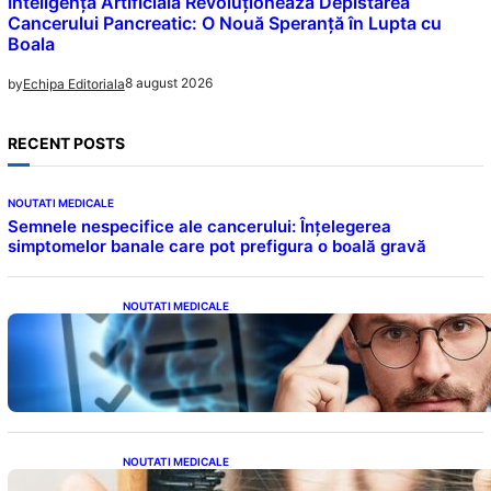
Inteligența Artificială Revoluționează Depistarea
Cancerului Pancreatic: O Nouă Speranță în Lupta cu
Boala
8 august 2026
by
Echipa Editoriala
RECENT POSTS
NOUTATI MEDICALE
Semnele nespecifice ale cancerului: Înțelegerea
simptomelor banale care pot prefigura o boală gravă
NOUTATI MEDICALE
Inteligența dincolo de note: Semnele unui IQ
ridicat care nu țin de școală
NOUTATI MEDICALE
Semnele unei deficiențe de proteine: