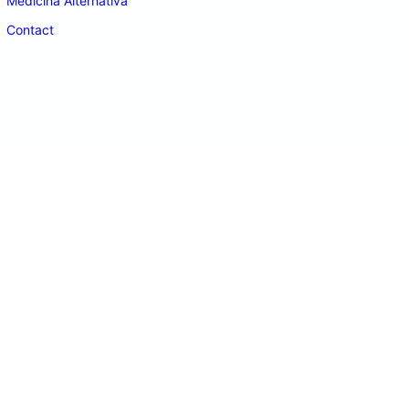
Medicina Alternativa
Contact
doctordeco.ro
©2026. All Rights Reserved.