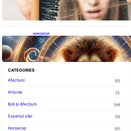
Impactul asupra sănătății tale
HOROSCOP
Portalul Leului 8/8: Oportunități de
Abundență pentru Cinci Zodii în 2026
CATEGORIES
Afectiuni
102
Articole
22
Boli și Afecțiuni
346
Expertul zilei
139
Horoscop
501