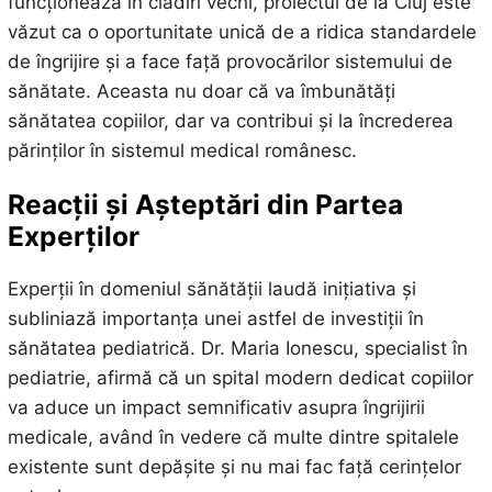
funcționează în clădiri vechi, proiectul de la Cluj este
văzut ca o oportunitate unică de a ridica standardele
de îngrijire și a face față provocărilor sistemului de
sănătate. Aceasta nu doar că va îmbunătăți
sănătatea copiilor, dar va contribui și la încrederea
părinților în sistemul medical românesc.
Reacții și Așteptări din Partea
Experților
Experții în domeniul sănătății laudă inițiativa și
subliniază importanța unei astfel de investiții în
sănătatea pediatrică. Dr. Maria Ionescu, specialist în
pediatrie, afirmă că un spital modern dedicat copiilor
va aduce un impact semnificativ asupra îngrijirii
medicale, având în vedere că multe dintre spitalele
existente sunt depășite și nu mai fac față cerințelor