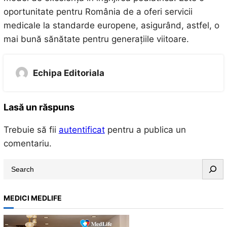
oportunitate pentru România de a oferi servicii
medicale la standarde europene, asigurând, astfel, o
mai bună sănătate pentru generațiile viitoare.
Echipa Editoriala
Lasă un răspuns
Trebuie să fii
autentificat
pentru a publica un
comentariu.
S
e
a
MEDICI MEDLIFE
r
c