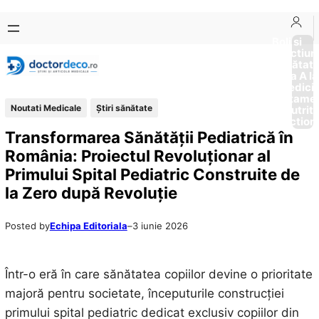
Sari
Skip
la
to
Boli si
Afectiun
conținut
content
Sănătat
de la A la
Medici
Tratame
Noutati Medicale
Ştiri sănătate
Nutriti
Diction
Transformarea Sănătății Pediatrică în
România: Proiectul Revoluționar al
Primului Spital Pediatric Construite de
la Zero după Revoluție
Posted by
Echipa Editoriala
–
3 iunie 2026
Într-o eră în care sănătatea copiilor devine o prioritate
majoră pentru societate, începuturile construcției
primului spital pediatric dedicat exclusiv copiilor din