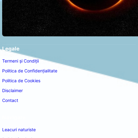
Legale
Termeni și Condiții
Politica de Confidențialitate
Politica de Cookies
Disclaimer
Contact
Navigare
Leacuri naturiste