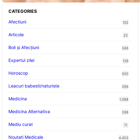
CATEGORIES
Afectiuni
102
Articole
22
Boli și Afecțiuni
346
Expertul zilei
139
Horoscop
500
Leacuri babesti/naturiste
266
Medicina
1.088
Medicina Alternativa
268
Mediu curat
11
Noutati Medicale
4.453