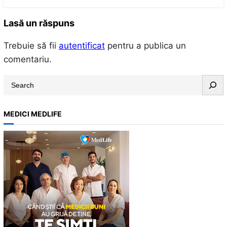
Lasă un răspuns
Trebuie să fii
autentificat
pentru a publica un
comentariu.
S
e
a
MEDICI MEDLIFE
r
c
h