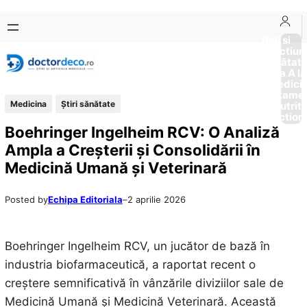
Sari
Skip
la
to
Boli si
Afectiun
conținut
content
Sănătat
de la A la
Medici
Tratame
Medicina
Ştiri sănătate
Nutriti
Diction
Boehringer Ingelheim RCV: O Analiză
Ampla a Creșterii și Consolidării în
Medicină Umană și Veterinară
Posted by
Echipa Editoriala
–
2 aprilie 2026
Boehringer Ingelheim RCV, un jucător de bază în
industria biofarmaceutică, a raportat recent o
creștere semnificativă în vânzările diviziilor sale de
Medicină Umană și Medicină Veterinară. Această