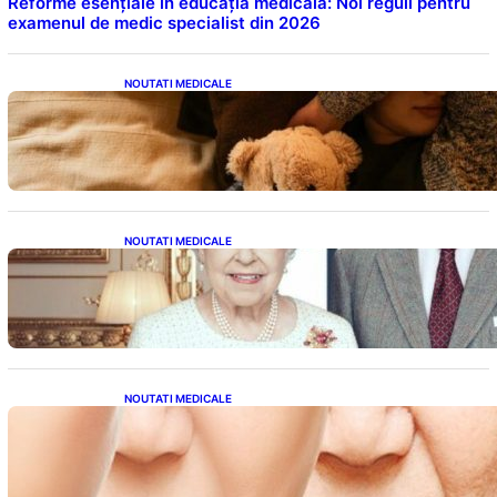
Reforme esențiale în educația medicală: Noi reguli pentru
examenul de medic specialist din 2026
NOUTATI MEDICALE
Somnul Sănătos: Câte Ore Trebuie Să Dormi
în Funcție de Vârstă și Impactul Asupra
Sănătății
NOUTATI MEDICALE
Longevitatea în Rândul Celebrităților: Lecții
din Viața Prințului Philip și a Altora care Au
Fost Pe Punctul de a Împlini 100 de Ani
NOUTATI MEDICALE
Evoluția Personalității după 70 de Ani: Ce
Revelații Ne Oferă Studiile Psihologice