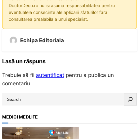
DoctorDeco.ro nu isi asuma responsabilitatea pentru
eventualele consecinte ale aplicarii sfaturilor fara
consultarea prealabila a unui specialist.
Echipa Editoriala
Lasă un răspuns
Trebuie să fii
autentificat
pentru a publica un
comentariu.
S
e
a
MEDICI MEDLIFE
r
c
h