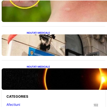
Cum bacteriile pielii influențează atracția
țânțarilor: O nouă viziune asupra alegerii
victimelor
NOUTATI MEDICALE
Investiția Ministerului Sănătății: 174 de
milioane de lei pentru modernizarea
sistemului sanitar din România
NOUTATI MEDICALE
Eclipsa de Soare din august 2026: Un
Spectacol Astronomic Pe Cerul României
CATEGORIES
Afectiuni
102