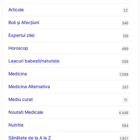
Articole
22
Boli și Afecțiuni
346
Expertul zilei
139
Horoscop
499
Leacuri babesti/naturiste
266
Medicina
1.088
Medicina Alternativa
267
Mediu curat
11
Noutati Medicale
4.446
Nutritie
584
Sănătate de la A la Z
1.827