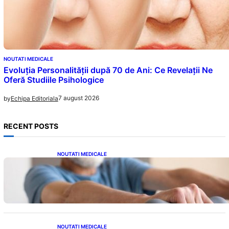
NOUTATI MEDICALE
Evoluția Personalității după 70 de Ani: Ce Revelații Ne
Oferă Studiile Psihologice
7 august 2026
by
Echipa Editoriala
RECENT POSTS
NOUTATI MEDICALE
Îmbunătățirea sănătății cardiovasculare:
Patru exerciții simple pentru reducerea
tensiunii arteriale la domiciliu
NOUTATI MEDICALE