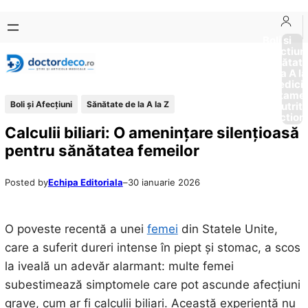
Sari
Skip
la
to
Boli si
Afectiun
conținut
content
Sănătat
de la A la
Medici
Tratame
Boli și Afecțiuni
Sănătate de la A la Z
Nutriti
Diction
Calculii biliari: O amenințare silențioasă
pentru sănătatea femeilor
Posted by
Echipa Editoriala
–
30 ianuarie 2026
O poveste recentă a unei
femei
din Statele Unite,
care a suferit dureri intense în piept și stomac, a scos
la iveală un adevăr alarmant: multe femei
subestimează simptomele care pot ascunde afecțiuni
grave, cum ar fi calculii biliari. Această experiență nu