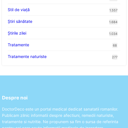
Stil de viaţă
1.557
Ştiri sănătate
1.684
Știrile zilei
1.034
Tratamente
68
Tratamente naturiste
277
Despre noi
DoctorDeco este un portal medical dedicat sanatatii romanilor.
Publicam zilnic informatii despre afectiuni, remedii naturiste,
tratamente si nutritie. Ne propunem sa fim o sursa de referinta
pentru cei care cauta informatii medicale de incredere.