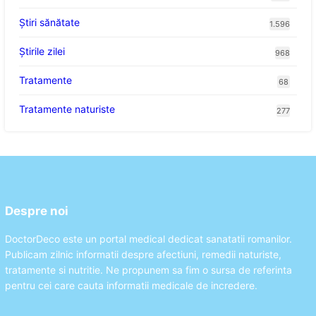
Ştiri sănătate
1.596
Știrile zilei
968
Tratamente
68
Tratamente naturiste
277
Despre noi
DoctorDeco este un portal medical dedicat sanatatii romanilor.
Publicam zilnic informatii despre afectiuni, remedii naturiste,
tratamente si nutritie. Ne propunem sa fim o sursa de referinta
pentru cei care cauta informatii medicale de incredere.