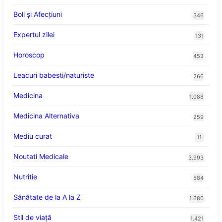
Boli și Afecțiuni
346
Expertul zilei
131
Horoscop
453
Leacuri babesti/naturiste
266
Medicina
1.088
Medicina Alternativa
259
Mediu curat
11
Noutati Medicale
3.993
Nutritie
584
Sănătate de la A la Z
1.680
Stil de viaţă
1.421