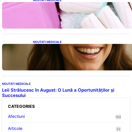
Tampoanele menstruale: O analiză profundă
a riscurilor legate de metale toxice
NOUTATI MEDICALE
Ceaiul – Băutura care protejează inima:
Descoperiri recente despre beneficiile
consumului zilnic
NOUTATI MEDICALE
Leii Strălucesc în August: O Lună a Oportunităților și
Succesului
CATEGORIES
Afectiuni
102
Articole
22