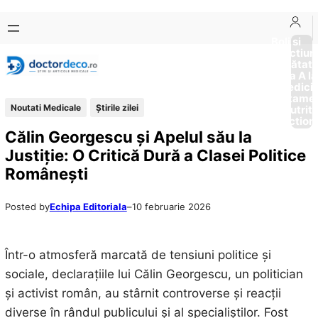
Sari
Skip
la
to
Boli si
Afectiun
conținut
content
Sănătat
de la A la
Medici
Tratame
Noutati Medicale
Știrile zilei
Nutriti
Diction
Călin Georgescu și Apelul său la
Justiție: O Critică Dură a Clasei Politice
Românești
Posted by
Echipa Editoriala
–
10 februarie 2026
Într-o atmosferă marcată de tensiuni politice și
sociale, declarațiile lui Călin Georgescu, un politician
și activist român, au stârnit controverse și reacții
diverse în rândul publicului și al specialiștilor. Fost