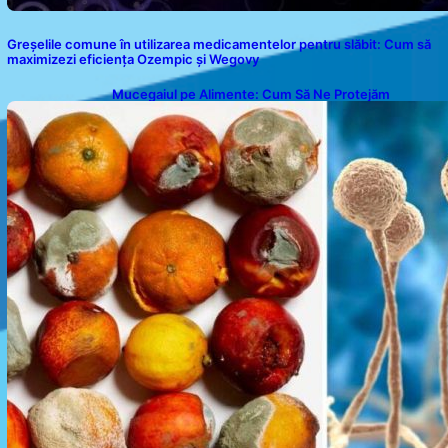
Greșelile comune în utilizarea medicamentelor pentru slăbit: Cum să
maximizezi eficiența Ozempic și Wegovy
Mucegaiul pe Alimente: Cum Să Ne Protejăm
Sănătatea?