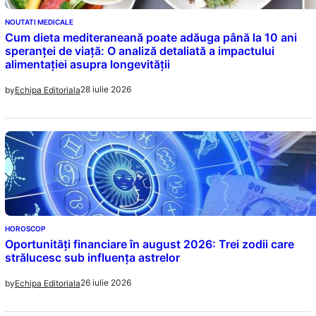
NOUTATI MEDICALE
Cum dieta mediteraneană poate adăuga până la 10 ani
speranței de viață: O analiză detaliată a impactului
alimentației asupra longevității
28 iulie 2026
by
Echipa Editoriala
HOROSCOP
Oportunități financiare în august 2026: Trei zodii care
strălucesc sub influența astrelor
26 iulie 2026
by
Echipa Editoriala