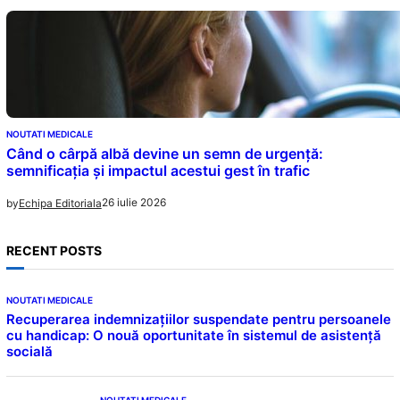
NOUTATI MEDICALE
Când o cârpă albă devine un semn de urgență:
semnificația și impactul acestui gest în trafic
26 iulie 2026
by
Echipa Editoriala
RECENT POSTS
NOUTATI MEDICALE
Recuperarea indemnizațiilor suspendate pentru persoanele
cu handicap: O nouă oportunitate în sistemul de asistență
socială
NOUTATI MEDICALE