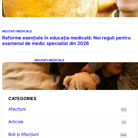
nopții: Ghidul specialistului
NOUTATI MEDICALE
Reforme esențiale în educația medicală: Noi reguli pentru
examenul de medic specialist din 2026
NOUTATI MEDICALE
Somnul Sănătos: Câte Ore Trebuie Să Dormi
în Funcție de Vârstă și Impactul Asupra
Sănătății
CATEGORIES
Afectiuni
102
Articole
22
Boli și Afecțiuni
346