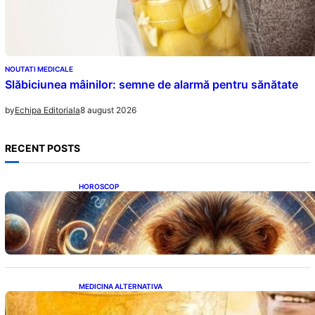
NOUTATI MEDICALE
Slăbiciunea mâinilor: semne de alarmă pentru sănătate
8 august 2026
by
Echipa Editoriala
RECENT POSTS
HOROSCOP
Portalul Leului 8/8: Oportunități de
Abundență pentru Cinci Zodii în 2026
MEDICINA ALTERNATIVA
Cele cinci băuturi esențiale pentru
menținerea glicemiei sub control pe timpul