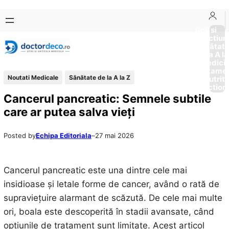
Sari
Skip
la
to
Boli si
Afectiun
conținut
content
Sănătat
de la A la
Medici
Tratame
Noutati Medicale
Sănătate de la A la Z
Nutriti
Diction
Cancerul pancreatic: Semnele subtile
care ar putea salva vieți
Posted by
Echipa Editoriala
–
27 mai 2026
Cancerul pancreatic este una dintre cele mai
insidioase și letale forme de cancer, având o rată de
supraviețuire alarmant de scăzută. De cele mai multe
ori, boala este descoperită în stadii avansate, când
opțiunile de tratament sunt limitate. Acest articol