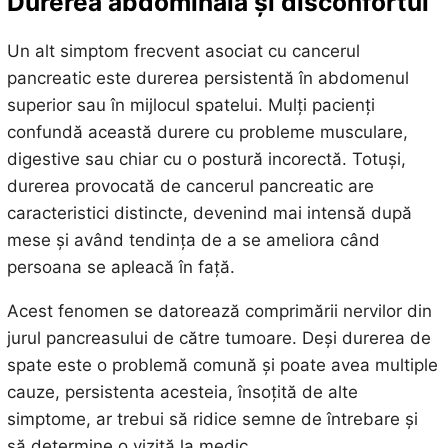
Durerea abdominală și disconfortul
Un alt simptom frecvent asociat cu cancerul
pancreatic este durerea persistentă în abdomenul
superior sau în mijlocul spatelui. Mulți pacienți
confundă această durere cu probleme musculare,
digestive sau chiar cu o postură incorectă. Totuși,
durerea provocată de cancerul pancreatic are
caracteristici distincte, devenind mai intensă după
mese și având tendința de a se ameliora când
persoana se apleacă în față.
Acest fenomen se datorează comprimării nervilor din
jurul pancreasului de către tumoare. Deși durerea de
spate este o problemă comună și poate avea multiple
cauze, persistenta acesteia, însoțită de alte
simptome, ar trebui să ridice semne de întrebare și
să determine o vizită la medic.