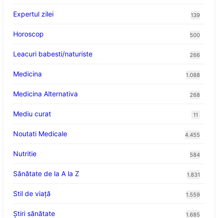
Expertul zilei
139
Horoscop
500
Leacuri babesti/naturiste
266
Medicina
1.088
Medicina Alternativa
268
Mediu curat
11
Noutati Medicale
4.455
Nutritie
584
Sănătate de la A la Z
1.831
Stil de viaţă
1.559
Ştiri sănătate
1.685