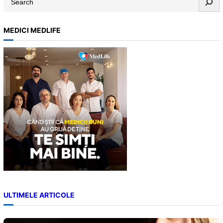
e
a
MEDICI MEDLIFE
r
c
h
ULTIMELE ARTICOLE