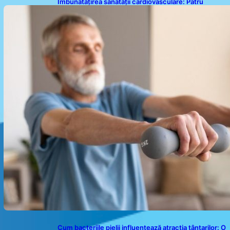
Îmbunătățirea sănătății cardiovasculare: Patru
exerciții simple pentru reducerea tensiunii arteriale
la domiciliu
Cum bacteriile pielii influențează atracția țânțarilor: O