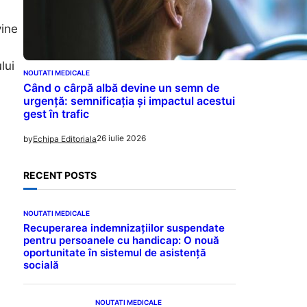
vine
lui
NOUTATI MEDICALE
Când o cârpă albă devine un semn de
urgență: semnificația și impactul acestui
gest în trafic
26 iulie 2026
by
Echipa Editoriala
a
RECENT POSTS
NOUTATI MEDICALE
Recuperarea indemnizațiilor suspendate
pentru persoanele cu handicap: O nouă
oportunitate în sistemul de asistență
socială
NOUTATI MEDICALE