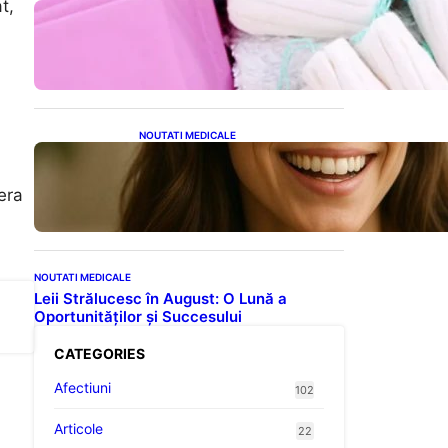
t,
Tampoanele menstruale: O
analiză profundă a riscurilor
legate de metale toxice
NOUTATI MEDICALE
Ceaiul – Băutura care
protejează inima:
Descoperiri recente despre
era
beneficiile consumului zilnic
NOUTATI MEDICALE
Leii Strălucesc în August: O Lună a
Oportunităților și Succesului
CATEGORIES
Afectiuni
102
Articole
22