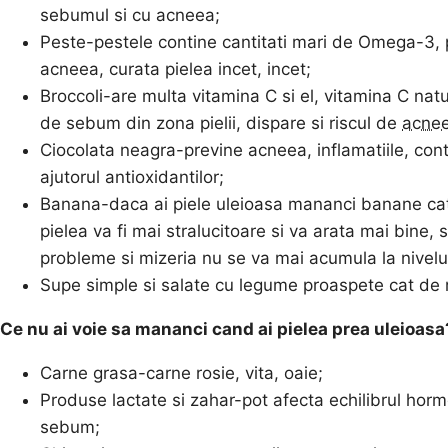
sebumul si cu acneea;
Peste-pestele contine cantitati mari de Omega-3, p
acneea, curata pielea incet, incet;
Broccoli-are multa vitamina C si el, vitamina C natur
de sebum din zona pielii, dispare si riscul de
acne
Ciocolata neagra-previne acneea, inflamatiile, cont
ajutorul antioxidantilor;
Banana-daca ai piele uleioasa mananci banane cat 
pielea va fi mai stralucitoare si va arata mai bine, 
probleme si mizeria nu se va mai acumula la nivelul
Supe simple si salate cu legume proaspete cat de 
Ce nu ai voie sa mananci cand ai pielea prea uleioasa
Carne grasa-carne rosie, vita, oaie;
Produse lactate si zahar-pot afecta echilibrul horm
sebum;