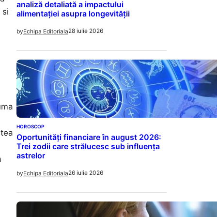
analiză detaliată a impactului
 si
alimentației asupra longevității
28 iulie 2026
by
Echipa Editoriala
uma
HOROSCOP
utea
Oportunități financiare în august 2026:
Trei zodii care strălucesc sub influența
astrelor
a
26 iulie 2026
by
Echipa Editoriala