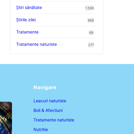
Ştiri sănătate
1.596
Știrile zilei
968
Tratamente
68
Tratamente naturiste
277
Navigare
Leacuri naturiste
Boli & Afectiuni
Tratamente naturiste
Nutritie