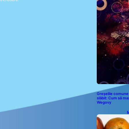
Greșelile comune 
slăbit: Cum să ma
Wegovy
M
P