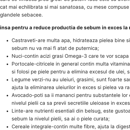
cat mai echilibrata si mai sanatoasa, cu mese compuse 
glandele sebacee.
insa pentru a reduce productia de sebum in exces la n
Castraveti-are multa apa, hidrateaza pielea bine si 
sebum nu va mai fi atat de puternica;
Nuci-contin acizi grasi Omega-3 care te vor scapa 
Portocale-citricele in general contin multa vitamin
si folosi pe piele pentru a elimina excesul de ulei,
Legume verzi-nu au uleiuri, grasimi, sunt foarte sa
ajuta la eliminarea uleiurilor in exces si pielea va
Avocado-poti sa ii mananci pentru substantele lor ex
nivelul pielii ca sa previi secretiile uleioase in exce
Linte-are nutrienti esentiali din belsug, este gustoa
sebum la nivelul pielii, sa ai o piele curata;
Cereale integrale-contin multe fibre, ajuta la dige