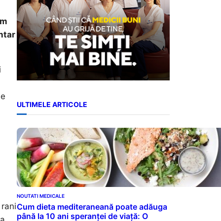
em
ntar
i
de
ULTIMELE ARTICOLE
NOUTATI MEDICALE
 rani
Cum dieta mediteraneană poate adăuga
până la 10 ani speranței de viață: O
ta