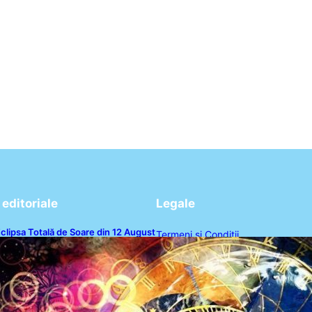
editoriale
Legale
clipsa Totală de Soare din 12 August
Termeni și Condiții
026: O Analiză a Impactului asupra
rei Zodii și a Ciclului de 18 Ani
Politica de Confidențialitate
Politica de Cookies
Disclaimer