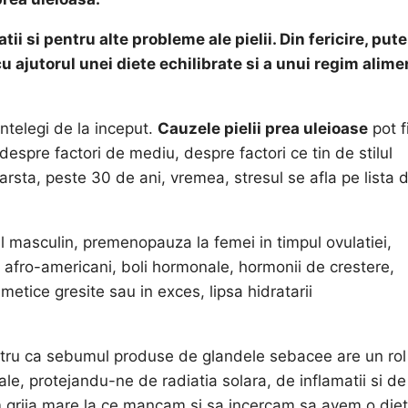
ii si pentru alte probleme ale pielii. Din fericire, put
u ajutorul unei diete echilibrate si a unui regim alime
intelegi de la inceput.
Cauzele pielii prea uleioase
pot f
espre factori de mediu, despre factori ce tin de stilul
arsta, peste 30 de ani, vremea, stresul se afla pe lista 
ul masculin, premenopauza la femei in timpul ovulatiei,
 afro-americani, boli hormonale, hormonii de crestere,
metice gresite sau in exces, lipsa hidratarii
tru ca sebumul produse de glandele sebacee are un rol
ale, protejandu-ne de radiatia solara, de inflamatii si de
 grija mare la ce mancam si sa incercam sa avem o die