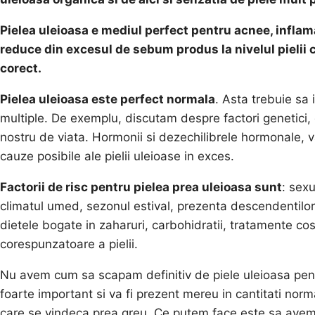
Pielea uleioasa e mediul perfect pentru acnee, inflamat
reduce din excesul de sebum produs la nivelul pielii c
corect.
Pielea uleioasa este perfect normala
. Asta trebuie sa 
multiple. De exemplu, discutam despre factori genetici, d
nostru de viata. Hormonii si dezechilibrele hormonale, v
cauze posibile ale pielii uleioase in exces.
Factorii de risc pentru pielea prea uleioasa sunt
: sex
climatul umed, sezonul estival, prezenta descendentilor
dietele bogate in zaharuri, carbohidratii, tratamente cos
corespunzatoare a pielii.
Nu avem cum sa scapam definitiv de piele uleioasa pen
foarte important si va fi prezent mereu in cantitati norm
care se vindeca prea greu. Ce putem face este sa avem