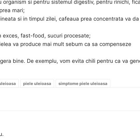
organism si pentru sistemul digestiv, pentru rinichi, fica
prea mari;
neata si in timpul zilei, cafeaua prea concentrata va da
in exces, fast-food, sucuri procesate;
r pielea va produce mai mult sebum ca sa compenseze
gera bine. De exemplu, vom evita chili pentru ca va gen
 uleioasa
piele uleioasa
simptome piele uleioasa
u.