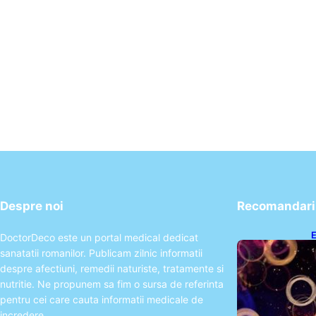
Despre noi
Recomandari 
E
DoctorDeco este un portal medical dedicat
2
sanatatii romanilor. Publicam zilnic informatii
T
despre afectiuni, remedii naturiste, tratamente si
nutritie. Ne propunem sa fim o sursa de referinta
pentru cei care cauta informatii medicale de
incredere.