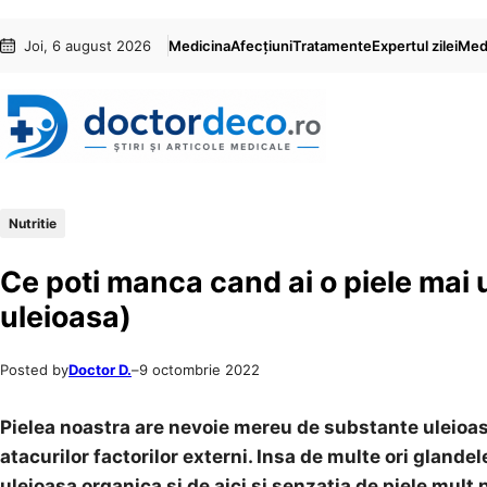
Sari
Skip
Joi, 6 august 2026
Medicina
Afecțiuni
Tratamente
Expertul zilei
Medi
la
to
conținut
content
Nutritie
Ce poti manca cand ai o piele mai 
uleioasa)
Posted by
Doctor D.
–
9 octombrie 2022
Pielea noastra are nevoie mereu de substante uleioas
atacurilor factorilor externi. Insa de multe ori glan
uleioasa organica si de aici si senzatia de piele mult 