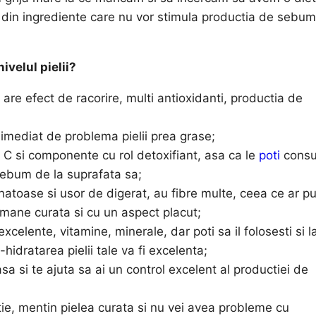
din ingrediente care nu vor stimula productia de sebum
ivelul pielii?
are efect de racorire, multi antioxidanti, productia de
imediat de problema pielii prea grase;
a C si componente cu rol detoxifiant, asa ca le
poti
cons
 sebum de la suprafata sa;
natoase si usor de digerat, au fibre multe, ceea ce ar p
 ramane curata si cu un aspect placut;
celente, vitamine, minerale, dar poti sa il folosesti si l
s-hidratarea pielii tale va fi excelenta;
sa si te ajuta sa ai un control excelent al productiei de
stie, mentin pielea curata si nu vei avea probleme cu