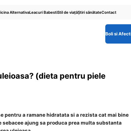
cina Alternativa
Leacuri Babesti
Stil de viaţă
Ştiri sănătate
Contact
Boli si Afect
uleioasa? (dieta pentru piele
e pentru a ramane hidratata si a rezista cat mai bine
dele sebacee ajung sa produca prea multa substanta
prea uleioasa.