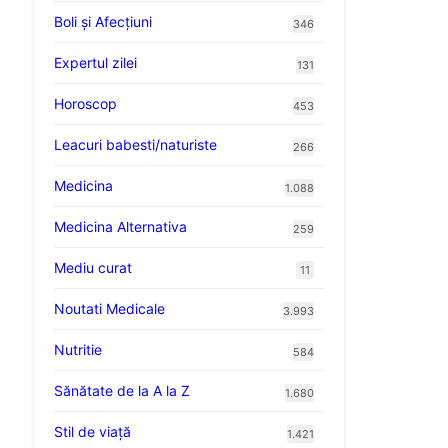
Boli și Afecțiuni
346
Expertul zilei
131
Horoscop
453
Leacuri babesti/naturiste
266
Medicina
1.088
Medicina Alternativa
259
Mediu curat
11
Noutati Medicale
3.993
Nutritie
584
Sănătate de la A la Z
1.680
Stil de viaţă
1.421