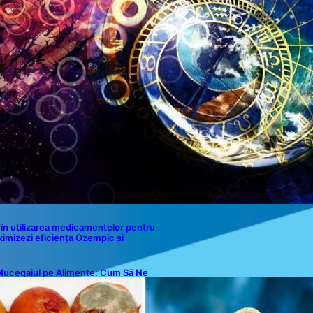
Contact
în utilizarea medicamentelor pentru
ximizezi eficiența Ozempic și
ucegaiul pe Alimente: Cum Să Ne
rotejăm Sănătatea?