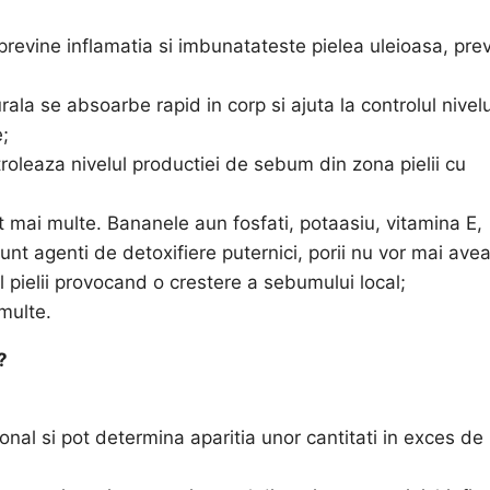
revine inflamatia si imbunatateste pielea uleioasa, pre
ala se absoarbe rapid in corp si ajuta la controlul nivelu
e
;
roleaza nivelul productiei de sebum din zona pielii cu
mai multe. Bananele aun fosfati, potaasiu, vitamina E,
sunt agenti de detoxifiere puternici, porii nu vor mai ave
 pielii provocand o crestere a sebumului local;
multe.
?
onal si pot determina aparitia unor cantitati in exces de